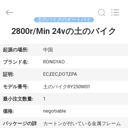
-
2026
Shanghai
Rongyao
Vehicle
土のバイクのオートバイ
Co.,Ltd.
All
2800r/Min 24vの土のバイク
家
Rights
Reserved.
プ
起源の場所:
中国
ロ
RONGYAO
ブランド名:
ダ
EC,EEC,DOT,EPA
証明:
ク
モデル番号:
土のバイクRY250W01
ト
1
最小注文数量:
negotiable
価格:
私
パッケージの詳
カートンが付いている金属フレーム