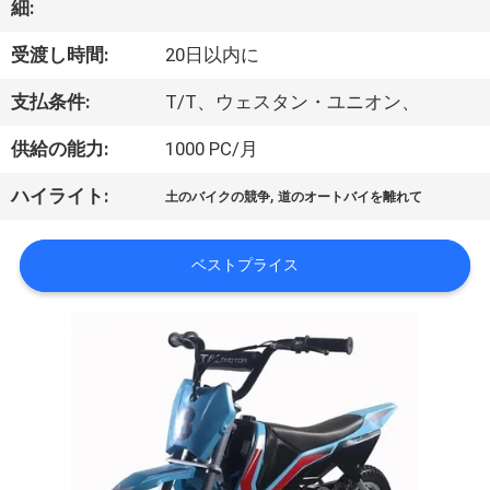
達
細:
に
受渡し時間:
20日以内に
つ
支払条件:
T/T、ウェスタン・ユニオン、
い
供給の能力:
1000 PC/月
て
,
ハイライト:
土のバイクの競争
道のオートバイを離れて
工
ベストプライス
場
旅
行
品