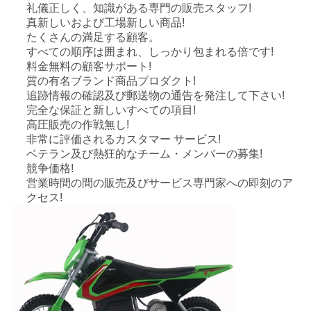
礼儀正しく、知識がある専門の販売スタッフ!
真新しいおよび工場新しい商品!
地
たくさんの満足する顧客。
すべての順序は囲まれ、しっかり包まれる倍です!
図
料金無料の顧客サポート!
質の有名ブランド商品プロダクト!
追跡情報の確認及び郵送物の通告を発注して下さい!
プ
完全な保証と新しいすべての項目!
高圧販売の作戦無し!
ラ
非常に評価されるカスタマー サービス!
ベテラン及び熱狂的なチーム・メンバーの募集!
イ
競争価格!
営業時間の間の販売及びサービス専門家への即刻のア
バ
クセス!
シ
ー
ポ
リ