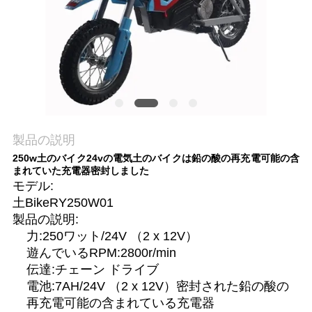
質
管
理
私
達
製品の説明
250w土のバイク24vの電気土のバイクは鉛の酸の再充電可能の含
に
まれていた充電器密封しました
モデル:
連
土BikeRY250W01
絡
製品の説明:
力:250ワット/24V （2 x 12V）
し
遊んでいるRPM:2800r/min
伝達:チェーン ドライブ
な
電池:7AH/24V （2 x 12V）密封された鉛の酸の
さ
再充電可能の含まれている充電器