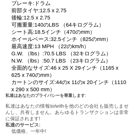
ブレーキ:ドラム
い
前部タイヤ:12.5 x 2.75
後輪:12.5 x 2.75
可搬重量:140のLBS （64キログラム）
引
シート高:18.5インチ（470のmm）
ホイールベース:32.5インチ（825のmm）
用
最高速度:13 MPH （22のkm/h）
を
G.W. （lbs）:70.5 LBS （32キログラム）
N.W. （lbs）:50.7 LBS （23キログラム）
要
全面的なサイズ:46 x 25 X 29インチ（1165 x
625 x 740のmm）
求
カートンのサイズ:44のx 11のx 20インチ（1110
し
x 290 x 500 mm）
私達はあなたのプライバシーを尊重します:
な
私達はあなたの情報to/withを他のどの会社も販売しませ
さ
んし、共有しません。あらゆるトランザクションは非常
に保証されます!
い
私達のサービス:
低価格、一年中!