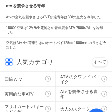
atv を競争させる青年
Atvの空気を競争させるCVT伝達青年はCDIの点火を冷却した
150CC空気は12V 9AH電池との青年競争ATV 7500r/Minを冷却
した
空気はAtv 4の荷車引きのオートバイ125cc 1500mmの長さを冷
却した
人気カテゴリ
すべて
ATV のクワッド バ
四輪 ATV
イク
Atv を競争させる青
実用的な車ATV
年
マリオカート バギー
大人のスクータ
もどうぞ