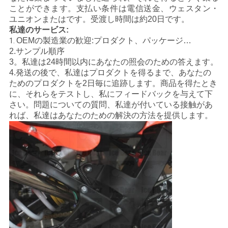
ことができます。支払い条件は電信送金、ウェスタン・
シ
ユニオンまたはです。受渡し時間は約20日です。
私達のサービス:
ー
OEMの製造業の歓迎:プロダクト、パッケージ…
1.
2.サンプル順序
3。私達は24時間以内にあなたの照会のための答えます。
4.発送の後で、私達はプロダクトを得るまで、あなたの
ためのプロダクトを2日毎に追跡します。商品を得たとき
に、それらをテストし、私にフィードバックを与えて下
さい。問題についての質問、私達が付いている接触があ
れば、私達はあなたのための解決の方法を提供します。