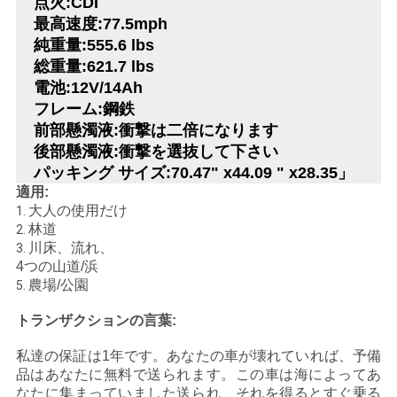
点火:CDI
最高速度:77.5mph
地
純重量:555.6 lbs
総重量:621.7 lbs
図
電池:12V/14Ah
フレーム:鋼鉄
前部懸濁液:衝撃は二倍になります
プ
後部懸濁液:衝撃を選抜して下さい
ラ
パッキング サイズ:70.47" x44.09 " x28.35」
適用:
イ
大人の使用だけ
1.
林道
2.
バ
川床、流れ、
3.
4つの山道/浜
シ
農場/公園
5.
ー
トランザクションの言葉:
ポ
私達の保証は1年です。あなたの車が壊れていれば、予備
品はあなたに無料で送られます。この車は海によってあ
リ
なたに集まっていました送られ、それを得るとすぐ乗る