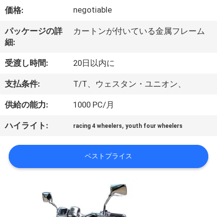
達
negotiable
価格:
に
パッケージの詳
カートンが付いている金属フレーム
つ
細:
い
受渡し時間:
20日以内に
て
支払条件:
T/T、ウェスタン・ユニオン、
供給の能力:
1000 PC/月
工
,
ハイライト:
場
racing 4 wheelers
youth four wheelers
旅
ベストプライス
行
品