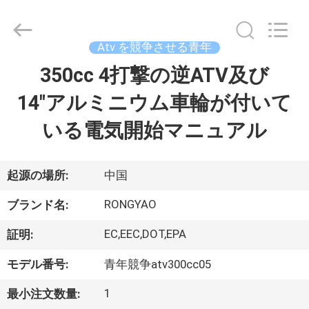
-
2026
Shanghai
Rongyao
Vehicle
Atv を競争させる青年
Co.,Ltd.
All
350cc 4打撃の逆ATV及び
家
Rights
Reserved.
14"アルミニウム車輪が付いて
プ
いる電気開始マニュアル
ロ
ダ
起源の場所:
中国
ク
RONGYAO
ブランド名:
ト
EC,EEC,DOT,EPA
証明:
モデル番号:
青年競争atv300cc05
私
1
最小注文数量: