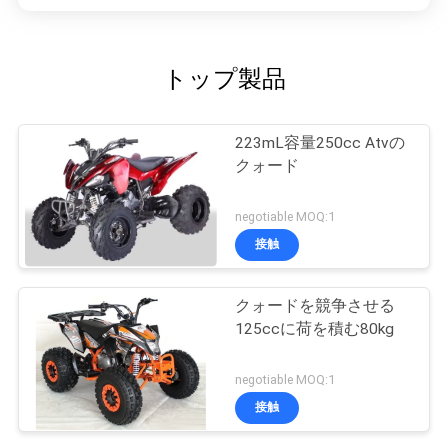
トップ製品
223mL容量250cc Atvの
クォード
negotiable MOQ:1
接触
クォードを競争させる
125ccに荷を積む80kg
negotiable MOQ:1
接触