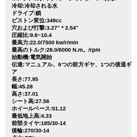
冷却:冷却される水
い
ドライブ:鎖
ピストン変位:349cc
穴および打撃:3.27" * 2.54"
引
圧縮比:9.6~10.4
用
最高力:22.0/7500 kw/r/min
最高のトルク:28.0/6000 N.m。/rpm
を
始動機:電気開始
伝達:マニュアル、6つの前方ギヤ、1つの後退ギ
要
ア
求
長さ:77.95
幅:45.28
し
高さ:37.01
シート高:27.56
な
ホイールベース:51.12
さ
最低地上高:4.33
前部タイヤ:185/30-14
い
後輪:270/30-14