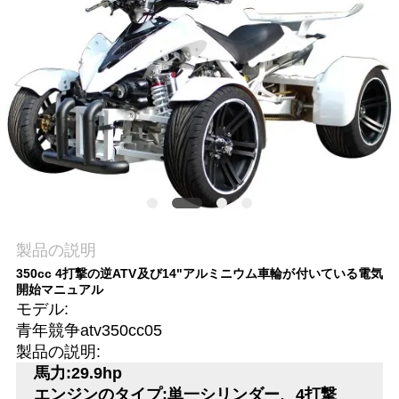
質
管
理
私
達
に
連
製品の説明
350cc 4打撃の逆ATV及び14"アルミニウム車輪が付いている電気
絡
開始マニュアル
モデル:
し
青年競争atv350cc05
な
製品の説明:
馬力:29.9hp
さ
エンジンのタイプ:単一シリンダー、4打撃