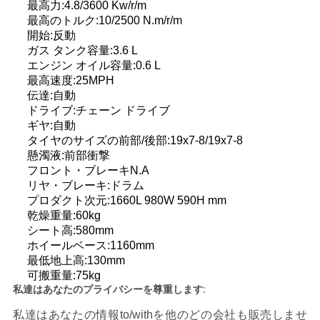
最高力:4.8/3600 Kw/r/m
い
最高のトルク:10/2500 N.m/r/m
開始:反動
ガス タンク容量:3.6 L
エンジン オイル容量:0.6 L
引
最高速度:25MPH
伝達:自動
用
ドライブ:チェーン ドライブ
を
ギヤ:自動
タイヤのサイズの前部/後部:19x7-8/19x7-8
要
懸濁液:前部衝撃
フロント・ブレーキN.A
求
リヤ・ブレーキ:ドラム
プロダクト次元:1660L 980W 590H mm
し
乾燥重量:60kg
シート高:580mm
な
ホイールベース:1160mm
最低地上高:130mm
さ
可搬重量:75kg
私達はあなたのプライバシーを尊重します:
い
私達はあなたの情報to/withを他のどの会社も販売しませ