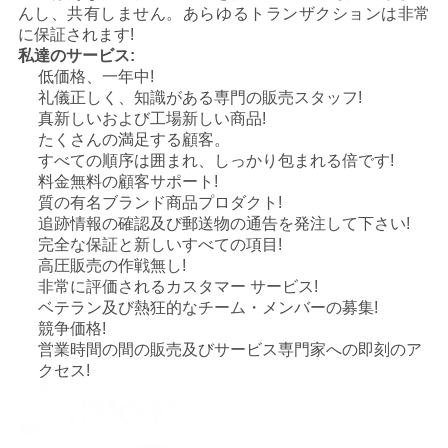
んし、共有しません。あらゆるトランザクションは非常
に保証されます!
地
私達のサービス:
低価格、一年中!
図
礼儀正しく、知識がある専門の販売スタッフ!
真新しいおよび工場新しい商品!
たくさんの満足する顧客。
プ
すべての順序は囲まれ、しっかり包まれる倍です!
料金無料の顧客サポート!
ラ
質の有名ブランド商品プロダクト!
追跡情報の確認及び郵送物の通告を発注して下さい!
イ
完全な保証と新しいすべての項目!
高圧販売の作戦無し!
バ
非常に評価されるカスタマー サービス!
シ
ベテラン及び熱狂的なチーム・メンバーの募集!
競争価格!
ー
営業時間の間の販売及びサービス専門家への即刻のア
クセス!
ポ
リ