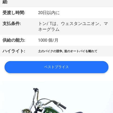
達
細:
に
受渡し時間:
20日以内に
つ
支払条件:
トン/ Tは、ウェスタンユニオン、マ
い
ネーグラム
て
供給の能力:
1000 個/月
,
ハイライト:
土のバイクの競争
道のオートバイを離れて
工
場
ベストプライス
旅
行
品