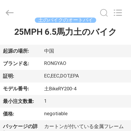
-
2026
Shanghai
Rongyao
Vehicle
土のバイクのオートバイ
Co.,Ltd.
All
25MPH 6.5馬力土のバイク
家
Rights
Reserved.
プ
起源の場所:
中国
ロ
RONGYAO
ブランド名:
ダ
EC,EEC,DOT,EPA
証明:
ク
モデル番号:
土BikeRY200-4
ト
1
最小注文数量:
negotiable
価格:
私
パッケージの詳
カートンが付いている金属フレーム