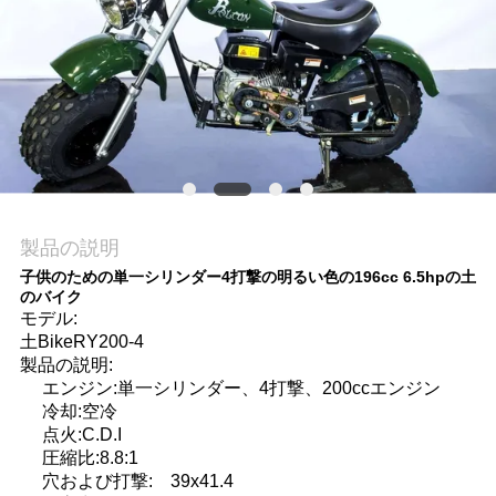
質
管
理
私
達
製品の説明
に
子供のための単一シリンダー4打撃の明るい色の196cc 6.5hpの土
のバイク
連
モデル:
土BikeRY200-4
絡
製品の説明:
エンジン:単一シリンダー、4打撃、200ccエンジン
し
冷却:空冷
点火:C.D.I
な
圧縮比:8.8:1
さ
穴および打撃: 39x41.4