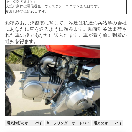
ることができます。
支払い条件は電信送金、ウェスタン・ユニオンまたはです。
地
受渡し時間は約20日です。
図
船積みおよび習慣に関して、私達は私達の兵站学の会社
にあなたに車を送るように頼みます。船荷証券は出荷さ
れた車の後であなたに送られます。車が着く前に到着の
通知を得ます。
プ
ラ
イ
バ
シ
ー
ポ
電気旅行のオートバイ
単一シリンダー オートバイ
電力のオートバイ
リ