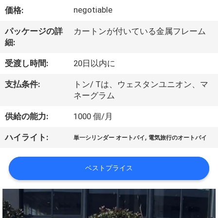
達
negotiable
価格:
に
パッケージの詳
カートンが付いている金属フレーム
つ
細:
い
受渡し時間:
20日以内に
て
支払条件:
トン/ Tは、ウェスタンユニオン、マ
ネーグラム
工
供給の能力:
1000 個/月
場
,
ハイライト:
単一シリンダー オートバイ
電気旅行のオートバイ
旅
行
ベストプライス
品