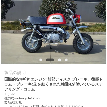
質
管
理
私
達
に
連
製品の説明
絡
国際的な4ギヤ エンジン;前部ディスク ブレーキ、後部ド
ラム・ブレーキ;先を細くされた軸受4が付いているステ
し
アリング・コラム
な
モデル:
強力なmotorcycle125-5
製品の説明:
さ
エンジン:125cc - 4打撃-冷却される空気-力5.8 KWの