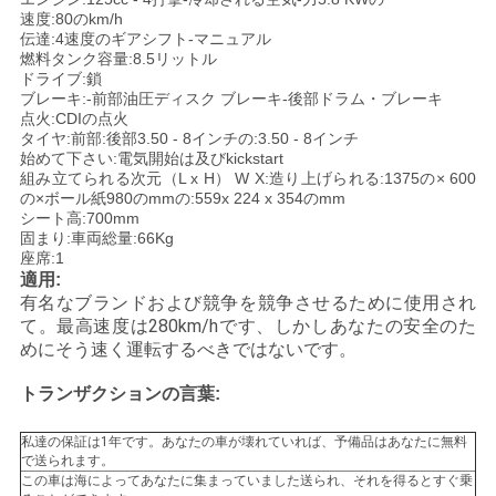
速度:80のkm/h
い
伝達:4速度のギアシフト-マニュアル
燃料タンク容量:8.5リットル
ドライブ:鎖
ブレーキ:-前部油圧ディスク ブレーキ-後部ドラム・ブレーキ
引
点火:CDIの点火
タイヤ:前部:後部3.50 - 8インチの:3.50 - 8インチ
用
始めて下さい:電気開始は及びkickstart
組み立てられる次元（L x H） W X:造り上げられる:1375の× 600
を
の×ボール紙980のmmの:559x 224 x 354のmm
シート高:700mm
要
固まり:車両総量:66Kg
座席:1
適用:
求
有名なブランドおよび競争を競争させるために使用され
て。最高速度は280km/hです、しかしあなたの安全のた
し
めにそう速く運転するべきではないです。
な
トランザクションの言葉:
さ
私達の保証は1年です。あなたの車が壊れていれば、予備品はあなたに無料
い
で送られます。
この車は海によってあなたに集まっていました送られ、それを得るとすぐ乗