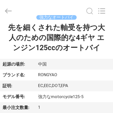
-
2026
Shanghai
Rongyao
Vehicle
強力なオートバイ
Co.,Ltd.
All
先を細くされた軸受を持つ大
家
Rights
Reserved.
人のための国際的な4ギヤ エ
プ
ンジン125ccのオートバイ
ロ
ダ
起源の場所:
中国
ク
RONGYAO
ブランド名:
ト
EC,EEC,DOT,EPA
証明:
モデル番号:
強力なmotorcycle125-5
私
1
最小注文数量: