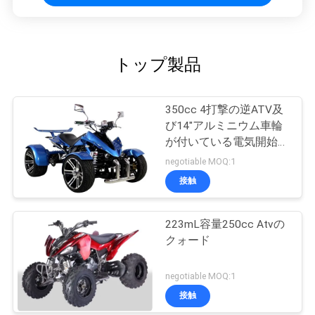
トップ製品
350cc 4打撃の逆ATV及
び14"アルミニウム車輪
が付いている電気開始マ
ニュアル
negotiable MOQ:1
接触
223mL容量250cc Atvの
クォード
negotiable MOQ:1
接触