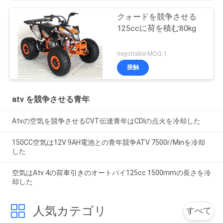
クォードを競争させる
125ccに荷を積む80kg
negotiable MOQ:1
接触
atv を競争させる青年
Atvの空気を競争させるCVT伝達青年はCDIの点火を冷却した
150CC空気は12V 9AH電池との青年競争ATV 7500r/Minを冷却
した
空気はAtv 4の荷車引きのオートバイ125cc 1500mmの長さを冷
却した
人気カテゴリ
すべて