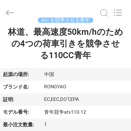
-
2026
Shanghai
Rongyao
Vehicle
Atv を競争させる青年
Co.,Ltd.
All
林道、最高速度50km/hのため
家
Rights
Reserved.
の4つの荷車引きを競争させ
プ
る110CC青年
ロ
ダ
起源の場所:
中国
ク
RONGYAO
ブランド名:
ト
EC,EEC,DOT,EPA
証明:
モデル番号:
青年競争atv110-12
私
1
最小注文数量: