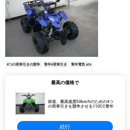
シ
ー
4つの荷車引きの競争
青年4荷車引き
青年電気 atv
最高の価格で
林道、最高速度50km/hのための4つ
の荷車引きを競争させる110CC青年
続行