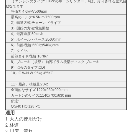
1)
エンジンのタイプ:110ccの単一シリンダー、4は、冷却される空気自
動なでます
い
評価力:4.6kw/7500rpm
最高のトルク:6.5N.m/7500rpm
2）転送方式:チェーン ドライブ
引
3）開始の方法:電気開始
4）最高速度:50km/h
用
5）ホイール・ベース:850のmm
6）前部/後輪:660/の540のmm
7）タイヤ:
を
前部タイヤ/後輪:16*8/7
8）ブレーキ（後部）:前部ドラム後部ディスク ブレーキ
要
9）点火のタイプ:CDI
10）G.W/N.W.:95kg /85KG
求
11）最高。積載量:70kg
し
全面的なサイズ:1220x930x900 mm
カートンのサイズ:1140x700x630 mm
な
伝達:
Qty/40 HQ:128 PC
さ
適用:
大人の使用だけ
1.
い
林道
2.
川床、流れ、
3.