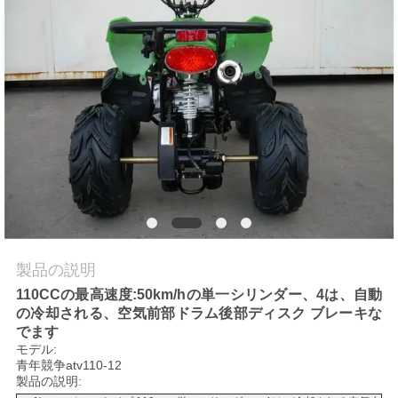
質
管
理
私
達
に
連
製品の説明
絡
110CCの最高速度:50km/hの単一シリンダー、4は、自動
の冷却される、空気前部ドラム後部ディスク ブレーキな
し
でます
な
モデル:
青年競争atv110-12
製品の説明:
さ