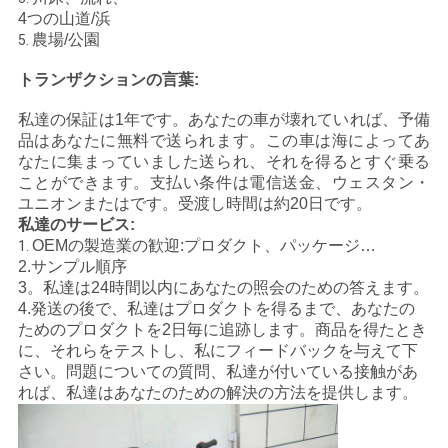
4つの山道/浜
地
農場/公園
5.
図
トランザクションの言葉:
私達の保証は1年です。あなたの車が壊れていれば、予備
品はあなたに無料で送られます。この車は海によってあ
プ
なたに集まっていました送られ、それを得るとすぐ乗る
ことができます。支払い条件は電信送金、ウェスタン・
ラ
ユニオンまたはです。受渡し時間は約20日です。
私達のサービス:
イ
OEMの製造業の歓迎:プロダクト、パッケージ…
1.
2.サンプル順序
バ
3。私達は24時間以内にあなたの照会のための答えます。
シ
4.発送の後で、私達はプロダクトを得るまで、あなたの
ためのプロダクトを2日毎に追跡します。商品を得たとき
ー
に、それらをテストし、私にフィードバックを与えて下
さい。問題についての質問、私達が付いている接触があ
ポ
れば、私達はあなたのための解決の方法を提供します。
リ