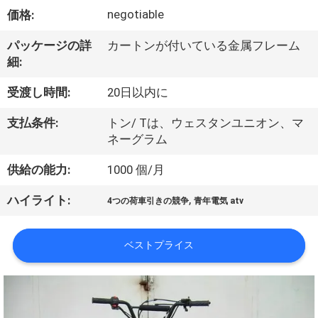
達
negotiable
価格:
に
パッケージの詳
カートンが付いている金属フレーム
つ
細:
い
受渡し時間:
20日以内に
て
支払条件:
トン/ Tは、ウェスタンユニオン、マ
ネーグラム
工
供給の能力:
1000 個/月
場
,
ハイライト:
4つの荷車引きの競争
青年電気 atv
旅
行
ベストプライス
品