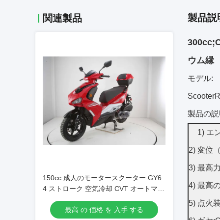
製品説
関連製品
300c
ウム縁
モデル:
Scooter
製品の説
1)
エ
2)
変位（m
3)
最高力（
150cc 成人のモータースクーター GY6
4)
最高のト
4 ストローク 空気冷却 CVT オートマテ
ィック
5)
点火装置
最高 の 価格 を 入手 する