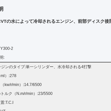
明
c;CVTの水によって冷却されるエンジン、前部ディスク後
RY300-2
明:
ンジンのタイプ:単一シリンダー、水冷却される4打撃
l）:278
kw/r/min）:14.7/6500
ルク（N.m/r/min）:23/5500
:T.C.I