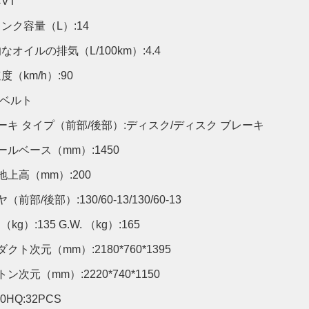
VT
eタンク容量（L）:14
なオイルの排気（L/100km）:4.4
度（km/h）:90
:ベルト
ーキ タイプ（前部/後部）:ディスク/ディスク ブレーキ
ールベース（mm）:1450
地上高（mm）:200
（前部/後部）:130/60-13/130/60-13
 （kg）:135 G.W. （kg）:165
クト次元（mm）:2180*760*1395
ン次元（mm）:2220*740*1150
40HQ:32PCS