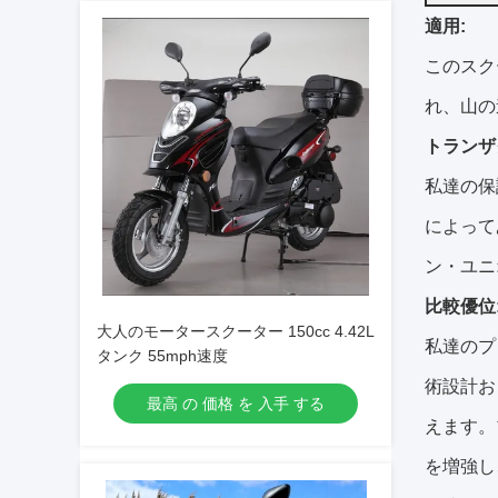
適用:
このスク
れ、山の
トランザ
私達の保
によって
ン・ユニ
比較優位
大人のモータースクーター 150cc 4.42L
私達のプ
タンク 55mph速度
術設計お
最高 の 価格 を 入手 する
えます。
を増強し