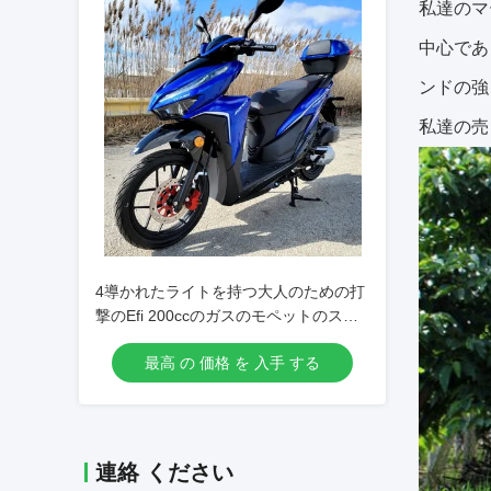
私達のマ
中心であ
ンドの強
私達の売
4導かれたライトを持つ大人のための打
撃のEfi 200ccのガスのモペットのスク
ーター
最高 の 価格 を 入手 する
連絡 ください