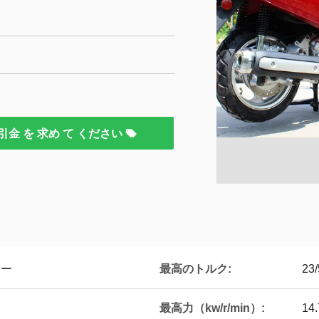
引金 を 求め て ください
最高のトルク:
ター
23
最高力（kw/r/min）:
14.