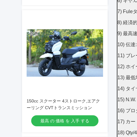
6)
ギヤ:C
7)
Ful
8)
経済的
9)
最高速
10)
伝達
11)
ブレ
12)
ホイ
13)
最低
14)
タイヤ
15)
N.W.
150cc スクーター 4ストローク,エアク
ーリング CVTトランスミッション
16)
プロダ
最高 の 価格 を 入手 する
17)
カート
18)
Qty/