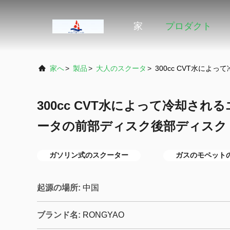
家
プロダクト
家へ
>
製品
>
大人のスクータ
>
300cc CVT水に
300cc CVT水によって冷却さ
ータの前部ディスク後部ディスク
ガソリン式のスクーター
ガスのモペット
起源の場所:
中国
ブランド名:
RONGYAO