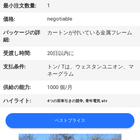
達
1
最小注文数量:
に
negotiable
価格:
つ
パッケージの詳
カートンが付いている金属フレーム
い
細:
て
受渡し時間:
20日以内に
支払条件:
トン/ Tは、ウェスタンユニオン、マ
工
ネーグラム
場
供給の能力:
1000 個/月
旅
,
ハイライト:
4つの荷車引きの競争
青年電気 atv
行
ベストプライス
品