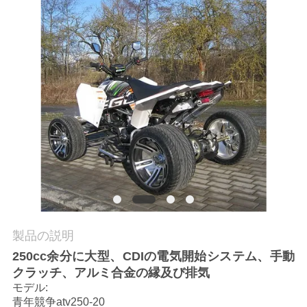
質
管
理
私
達
に
連
絡
製品の説明
し
250cc余分に大型、CDIの電気開始システム、手動
な
クラッチ、アルミ合金の縁及び排気
モデル:
さ
青年競争atv250-20