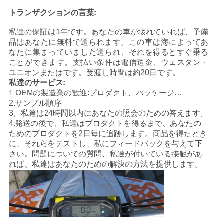
トランザクションの言葉:
地
私達の保証は1年です。あなたの車が壊れていれば、予備
図
品はあなたに無料で送られます。この車は海によってあ
なたに集まっていました送られ、それを得るとすぐ乗る
ことができます。支払い条件は電信送金、ウェスタン・
プ
ユニオンまたはです。受渡し時間は約20日です。
私達のサービス:
ラ
OEMの製造業の歓迎:プロダクト、パッケージ…
1.
2.サンプル順序
イ
3。私達は24時間以内にあなたの照会のための答えます。
4.発送の後で、私達はプロダクトを得るまで、あなたの
バ
ためのプロダクトを2日毎に追跡します。商品を得たとき
に、それらをテストし、私にフィードバックを与えて下
シ
さい。問題についての質問、私達が付いている接触があ
れば、私達はあなたのための解決の方法を提供します。
ー
ポ
リ