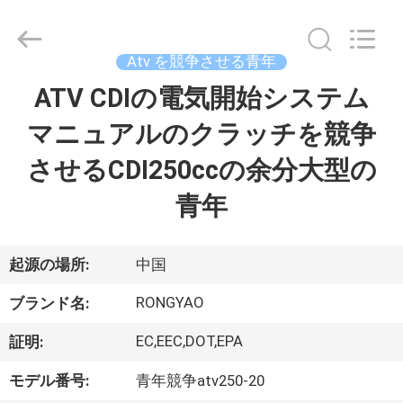
-
2026
Shanghai
Rongyao
Vehicle
Atv を競争させる青年
Co.,Ltd.
All
ATV CDIの電気開始システム
家
Rights
Reserved.
マニュアルのクラッチを競争
プ
させるCDI250ccの余分大型の
ロ
青年
ダ
ク
起源の場所:
中国
ト
RONGYAO
ブランド名:
EC,EEC,DOT,EPA
証明:
私
モデル番号:
青年競争atv250-20