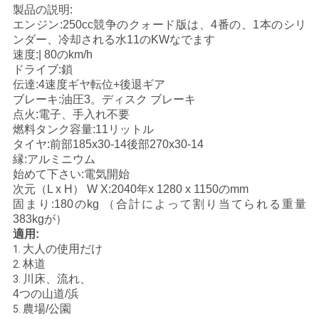
製品の説明:
い
エンジン:250cc競争のクォード版は、4番の、1本のシリ
ンダー、冷却される水11のKWなでます
速度:| 80のkm/h
引
ドライブ:鎖
伝達:4速度ギヤ転位+後退ギア
用
ブレーキ:油圧3。ディスク ブレーキ
点火:電子、手入れ不要
を
燃料タンク容量:11リットル
タイヤ:前部185x30-14後部270x30-14
要
縁:アルミニウム
始めて下さい:電気開始
求
次元（L x H） W X:2040年x 1280 x 1150のmm
固まり:180のkg （合計によって割り当てられる重量
し
383kgが）
適用:
な
大人の使用だけ
1.
林道
2.
さ
川床、流れ、
3.
4つの山道/浜
い
農場/公園
5.