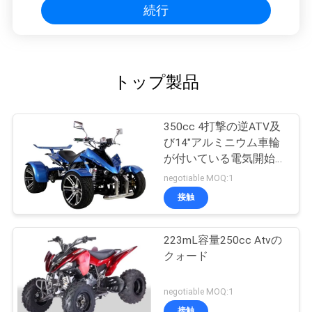
続行
トップ製品
350cc 4打撃の逆ATV及
び14"アルミニウム車輪
が付いている電気開始マ
ニュアル
negotiable MOQ:1
接触
223mL容量250cc Atvの
クォード
negotiable MOQ:1
接触