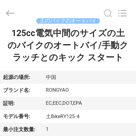
-
2026
Shanghai
Rongyao
Vehicle
土のバイクのオートバイ
Co.,Ltd.
All
125cc電気中間のサイズの土
家
Rights
Reserved.
のバイクのオートバイ/手動ク
プ
ラッチとのキック スタート
ロ
ダ
起源の場所:
中国
ク
RONGYAO
ブランド名:
ト
EC,EEC,DOT,EPA
証明:
モデル番号:
土BikeRY125-4
私
1
最小注文数量: