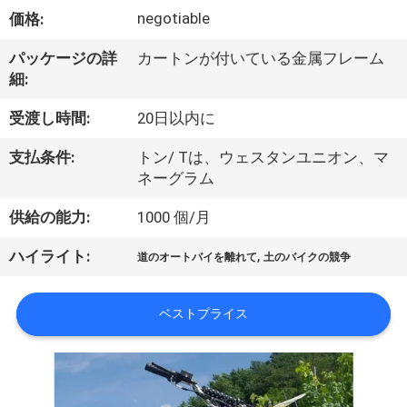
達
negotiable
価格:
に
パッケージの詳
カートンが付いている金属フレーム
つ
細:
い
受渡し時間:
20日以内に
て
支払条件:
トン/ Tは、ウェスタンユニオン、マ
ネーグラム
工
供給の能力:
1000 個/月
場
,
ハイライト:
道のオートバイを離れて
土のバイクの競争
旅
行
ベストプライス
品