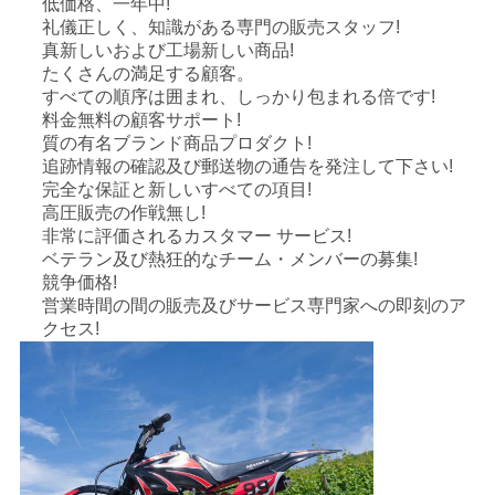
低価格、一年中!
礼儀正しく、知識がある専門の販売スタッフ!
地
真新しいおよび工場新しい商品!
たくさんの満足する顧客。
図
すべての順序は囲まれ、しっかり包まれる倍です!
料金無料の顧客サポート!
質の有名ブランド商品プロダクト!
プ
追跡情報の確認及び郵送物の通告を発注して下さい!
完全な保証と新しいすべての項目!
ラ
高圧販売の作戦無し!
非常に評価されるカスタマー サービス!
イ
ベテラン及び熱狂的なチーム・メンバーの募集!
競争価格!
バ
営業時間の間の販売及びサービス専門家への即刻のア
クセス!
シ
ー
ポ
リ