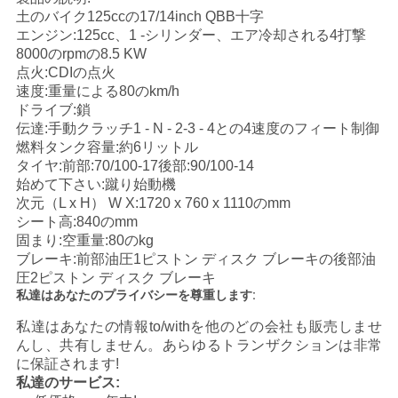
土のバイク125ccの17/14inch QBB十字
い
エンジン:125cc、1 -シリンダー、エア冷却される4打撃
8000のrpmの8.5 KW
点火:CDIの点火
引
速度:重量による80のkm/h
ドライブ:鎖
用
伝達:手動クラッチ1 - N - 2-3 - 4との4速度のフィート制御
燃料タンク容量:約6リットル
を
タイヤ:前部:70/100-17後部:90/100-14
始めて下さい:蹴り始動機
要
次元（L x H） W X:1720 x 760 x 1110のmm
シート高:840のmm
求
固まり:空重量:80のkg
ブレーキ:前部油圧1ピストン ディスク ブレーキの後部油
し
圧2ピストン ディスク ブレーキ
私達はあなたのプライバシーを尊重します:
な
私達はあなたの情報to/withを他のどの会社も販売しませ
さ
んし、共有しません。あらゆるトランザクションは非常
に保証されます!
い
私達のサービス: