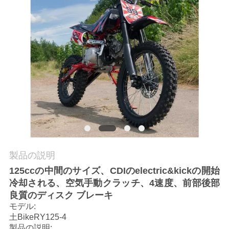
質
管
理
私
達
に
連
製品の説明
絡
125ccの中間のサイズ、CDIのelectric&kickの開始
し
冷却される、空気手動クラッチ、4速度、前部後部
良質のディスク ブレーキ
な
モデル:
土BikeRY125-4
さ
製品の説明: