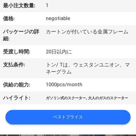
達
1
最小注文数量:
に
negotiable
価格:
つ
パッケージの詳
カートンが付いている金属フレーム
い
細:
て
受渡し時間:
20日以内に
支払条件:
トン/ Tは、ウェスタンユニオン、マ
工
ネーグラム
場
1000pcs/month
供給の能力:
旅
,
ハイライト:
ガソリン式のスクーター
大人のガスのスクーター
行
ベストプライス
品