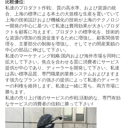
比較優位:
私達のプロダクト作戦:、質の高水準、および資源の統
合、上海の標準による本土の大規模な生産を置いていて
上海の技術設計および機械化の技術が上海のテクノロジ
ー開発の中心に基づいて私達は費用効果が大きいプロダ
クトを顧客に与えます。プロダクトの標準化を、技術的
な資源の増加の投資促進するために増強し、顧客関係管
理を、主要部分の制御を増強し、そしてその間産業鎖の
中心の部品に伸ばして下さい。
私達のマーケティング戦略:国内および海外市場を同時に
拡大して下さい。焦点を合わせる質に消費者にサービス
提供が中心であり、ディーラーを開発して下さい。私達
は高い標準品質、専門職業的業務システムおよびますま
す強力なブランドの強さの提供によって私達のディーラ
ーの利権を維持します。私達は一緒に育ち、両方市場に
勝ちます。
私達の売り上げ後のサービスの作戦:活動的な、専門有効
なサービスの消費者の信頼に勝って下さい!