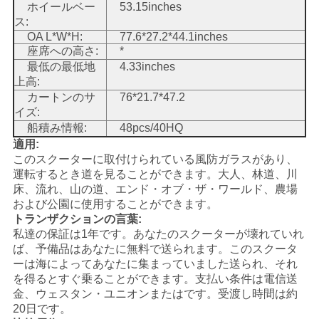
ホイールベー
53.15inches
シ
ス:
OA L*W*H:
77.6*27.2*44.1inches
ー
座席への高さ:
*
最低の最低地
4.33inches
上高:
カートンのサ
76*21.7*47.2
イズ:
船積み情報:
48pcs/40HQ
適用:
このスクーターに取付けられている風防ガラスがあり、
運転するとき道を見ることができます。
大人、林道、川
エンド・オブ・ザ・ワールド、農場
床、流れ、山の道、
および公園に使用することができます。
トランザクションの言葉:
私達の保証は1年です。あなたのスクーターが壊れていれ
ば、予備品はあなたに無料で送られます。このスクータ
ーは海によってあなたに集まっていました送られ、それ
を得るとすぐ乗ることができます。支払い条件は電信送
金、ウェスタン・ユニオンまたはです。受渡し時間は約
20日です。