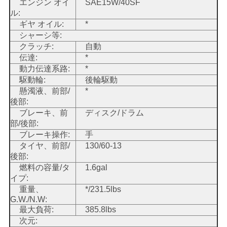
エンジン オイ
SAE15W/40SF
ル:
地
ギヤ オイル:
*
シャーシ等:
図
クラッチ:
自動
伝達:
*
動力伝達系路:
*
プ
駆動輪:
後輪駆動
懸濁液、前部/
*
ラ
後部:
ブレーキ、前
ディスク/ドラム
イ
部/後部:
ブレーキ操作:
手
バ
タイヤ、前部/
130/60-13
シ
後部:
燃料の容量/タ
1.6gal
ー
イプ:
重量、
*/231.5lbs
ポ
G.W./N.W:
最大負荷:
385.8lbs
リ
次元: