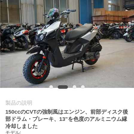
質
管
理
私
達
に
連
絡
製品の説明
し
150ccのCVTの強制風はエンジン、前部ディスク後
な
部ドラム・ブレーキ、13"を色度のアルミニウム縁
冷却しました
さ
モデル: