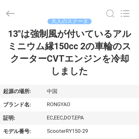
-
2026
Shanghai
Rongyao
Vehicle
大人のスクータ
Co.,Ltd.
All
13"は強制風が付いているアル
家
Rights
Reserved.
ミニウム縁150cc 2の車輪のス
プ
クーターCVTエンジンを冷却
ロ
しました
ダ
ク
起源の場所:
中国
ト
RONGYAO
ブランド名:
EC,EEC,DOT,EPA
証明:
私
ScooterRY150-29
モデル番号: