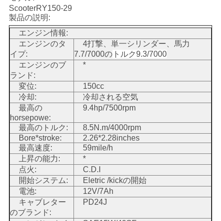
ScooterRY150-29
い
製品の説明:
エンジン情報:
エンジンのタ
4打撃、単一シリンダー、馬力
引
イプ:
7.7/7000の
トルク9.3/7000
エンジンのブ
*
用
ランド:
変位:
150cc
を
冷却:
冷却される空気
要
最高の
9.4hp/7500rpm
horsepowe:
求
最高のトルク:
8.5N.m/4000rpm
Bore*stroke:
2.26*2.28inches
し
最高速度:
59mile/h
上昇の能力:
*
な
点火:
C.D.I
開始システム:
Eletric /kickの開始
さ
電池:
12V/7Ah
キャブレター
PD24J
い
のブランド: