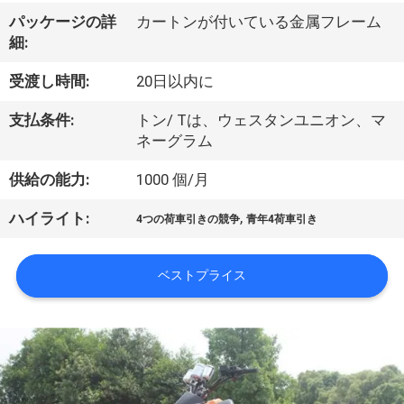
達
パッケージの詳
カートンが付いている金属フレーム
に
細:
つ
受渡し時間:
20日以内に
い
支払条件:
トン/ Tは、ウェスタンユニオン、マ
て
ネーグラム
供給の能力:
1000 個/月
工
,
ハイライト:
4つの荷車引きの競争
青年4荷車引き
場
旅
ベストプライス
行
品