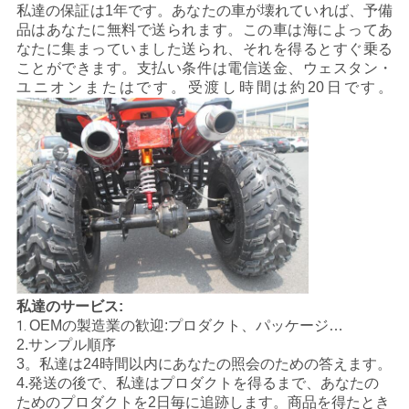
私達の保証は1年です。あなたの車が壊れていれば、予備
品はあなたに無料で送られます。この車は海によってあ
地
なたに集まっていました送られ、それを得るとすぐ乗る
ことができます。支払い条件は電信送金、ウェスタン・
図
ユニオンまたはです。受渡し時間は約20日です。
プ
ラ
イ
バ
シ
私達のサービス:
ー
OEMの製造業の歓迎:プロダクト、パッケージ…
1.
2.サンプル順序
ポ
3。私達は24時間以内にあなたの照会のための答えます。
4.発送の後で、私達はプロダクトを得るまで、あなたの
リ
ためのプロダクトを2日毎に追跡します。商品を得たとき