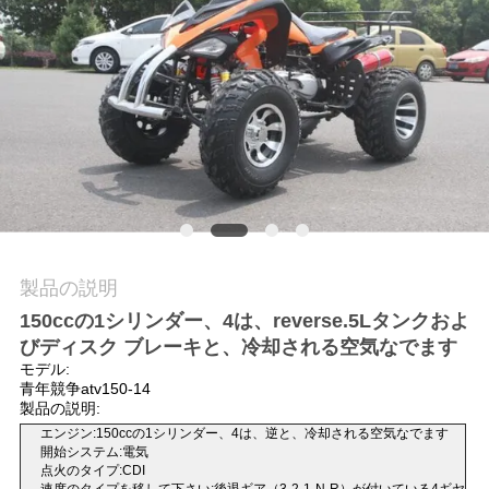
質
管
理
私
達
に
製品の説明
連
150ccの1シリンダー、4は、reverse.5Lタンクおよ
絡
びディスク ブレーキと、冷却される空気なでます
モデル:
し
青年競争atv150-14
製品の説明:
な
エンジン:150ccの1シリンダー、4は、逆と、冷却される空気なでます
開始システム:電気
点火のタイプ:CDI
さ