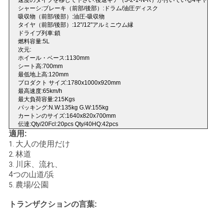
速度のタイプを移して下さい:後退ギア（3-2-1-N-R）が付いている4ギヤ
シャーシ:ブレーキ（前部/後部）:ドラム/油圧ディスク
い
吸収物（前部/後部）:油圧-吸収物
タイヤ（前部/後部）:12"/12"アルミニウム縁
ドライブ列車:鎖
燃料容量:5L
引
次元:
ホイール・ベース:1130mm
用
シート高:700mm
最低地上高:120mm
プロダクト サイズ:1780x1000x920mm
を
最高速度:65km/h
最大負荷容量:215Kgs
要
パッキング:N.W:135kg G.W:155kg
カートンのサイズ:1640x820x700mm
求
伝達:Qty/20Fcl:20pcs Qty/40HQ:42pcs
適用:
し
大人の使用だけ
1.
林道
2.
な
川床、流れ、
3.
4つの山道/浜
さ
農場/公園
5.
い
トランザクションの言葉: