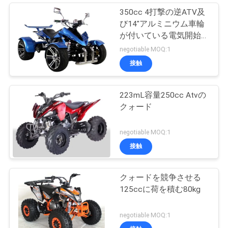
350cc 4打撃の逆ATV及
び14"アルミニウム車輪
が付いている電気開始マ
ニュアル
negotiable MOQ:1
接触
223mL容量250cc Atvの
クォード
negotiable MOQ:1
接触
クォードを競争させる
125ccに荷を積む80kg
negotiable MOQ:1