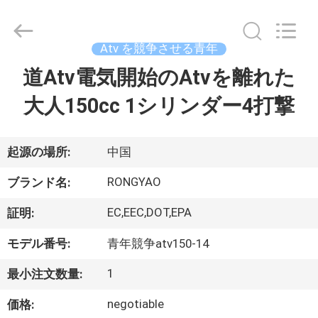
-
2026
Shanghai
Rongyao
Vehicle
Atv を競争させる青年
Co.,Ltd.
All
道Atv電気開始のAtvを離れた
家
Rights
Reserved.
大人150cc 1シリンダー4打撃
プ
ロ
起源の場所:
中国
ダ
RONGYAO
ブランド名:
ク
EC,EEC,DOT,EPA
証明:
ト
モデル番号:
青年競争atv150-14
1
最小注文数量:
私
negotiable
価格: