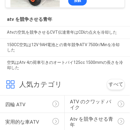
接触
atv を競争させる青年
Atvの空気を競争させるCVT伝達青年はCDIの点火を冷却した
150CC空気は12V 9AH電池との青年競争ATV 7500r/Minを冷却
した
空気はAtv 4の荷車引きのオートバイ125cc 1500mmの長さを冷
却した
人気カテゴリ
すべて
ATV のクワッド バ
四輪 ATV
イク
Atv を競争させる青
実用的な車ATV
年