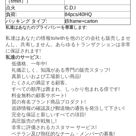
（r/min））
点火
C.D.I
地
負荷:
84pcs/40HQ
パッキング タイプ:
鉄frame+carton
図
私達はあなたのプライバシーを尊重します:
私達はあなたの情報to/withを他のどの会社も販売しませ
んし、共有しません。あらゆるトランザクションは非常
プ
に保証されます!
ラ
私達のサービス:
低価格、一年中!
イ
礼儀正しく、知識がある専門の販売スタッフ!
真新しいおよび工場新しい商品!
バ
たくさんの満足する顧客。
すべての順序は囲まれ、しっかり包まれる倍です!
シ
料金無料の顧客サポート!
質の有名ブランド商品プロダクト!
ー
追跡情報の確認及び郵送物の通告を発注して下さい!
完全な保証と新しいすべての項目!
ポ
高圧販売の作戦無し!
非常に評価されるカスタマー サービス!
リ
ベテラン及び熱狂的なチーム・メンバーの募集!