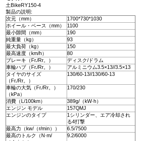
土BikeRY150-4
い
製品の説明:
次元（mm）
1700*730*1030
ホイール・ベース（mm）
1100
引
最小隙間（mm）
190
純重量（kg）
93
用
最大負荷（kg）
150
最高速度（km/h）
80
を
ブレーキ（Fr./Rr。）
ディスク/ドラム
車輪ハブ（Fr./Rr。）
アルミニウム3.5×13//3.5×13
要
タイヤのサイズ
130/60-13//130/60-13
求
（Fr./Rr。）
車輪の大気（Fr./Rr。）
170/230
し
（kPa）
消費（L/100km）
389g/（kW·h）
な
エンジン モデル
157QMJ
エンジンのタイプ
1シリンダー、エア冷却され
さ
る4打撃
最高力（kw/（r/min））
6.5/7500
い
最高のトルク（N·m/
9.2/6000