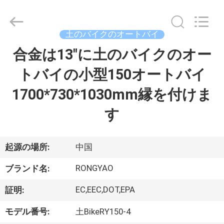
-
2026
Shanghai
Rongyao
Vehicle
土のバイクのオートバイ
Co.,Ltd.
All
合金は13"に土のバイクのオー
家
Rights
Reserved.
トバイの小型150オートバイ
プ
1700*730*1030mm縁を付けま
ロ
す
ダ
ク
起源の場所:
中国
ト
RONGYAO
ブランド名:
EC,EEC,DOT,EPA
証明:
私
モデル番号:
土BikeRY150-4