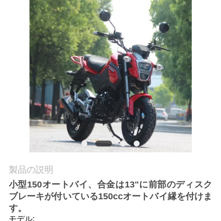
質
管
理
私
達
に
連
絡
製品の説明
し
小型150オートバイ、合金は13"に前部のディスク
な
ブレーキが付いている150ccオートバイ縁を付けま
す。
さ
モデル: