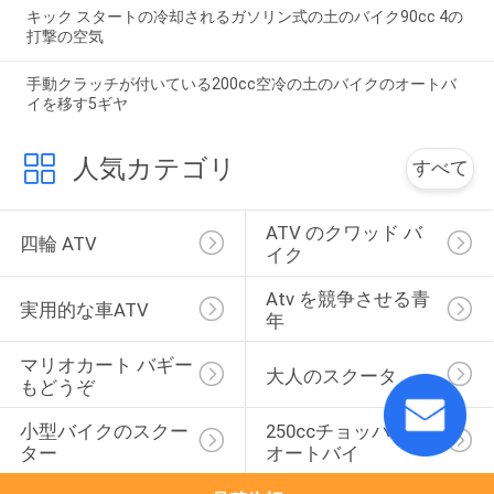
キック スタートの冷却されるガソリン式の土のバイク90cc 4の
打撃の空気
手動クラッチが付いている200cc空冷の土のバイクのオートバ
イを移す5ギヤ
人気カテゴリ
すべて
ATV のクワッド バ
四輪 ATV
イク
Atv を競争させる青
実用的な車ATV
年
マリオカート バギー
大人のスクータ
もどうぞ
小型バイクのスクー
250ccチョッパーの
ター
オートバイ