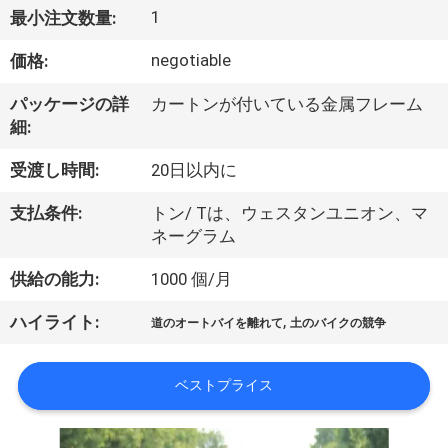
達
1
最小注文数量:
に
negotiable
価格:
つ
パッケージの詳
カートンが付いている金属フレーム
い
細:
て
受渡し時間:
20日以内に
支払条件:
トン/ Tは、ウェスタンユニオン、マ
工
ネーグラム
場
供給の能力:
1000 個/月
旅
,
ハイライト:
道のオートバイを離れて
土のバイクの競争
行
ベストプライス
品