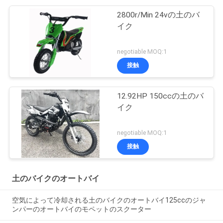
2800r/Min 24vの土のバ
イク
negotiable MOQ:1
接触
12.92HP 150ccの土のバ
イク
negotiable MOQ:1
接触
土のバイクのオートバイ
空気によって冷却される土のバイクのオートバイ125ccのジャ
ンパーのオートバイのモペットのスクーター