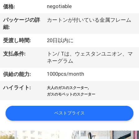
達
negotiable
価格:
に
パッケージの詳
カートンが付いている金属フレーム
つ
細:
い
受渡し時間:
20日以内に
て
支払条件:
トン/ Tは、ウェスタンユニオン、マ
ネーグラム
工
1000pcs/month
供給の能力:
場
,
ハイライト:
大人のガスのスクーター
旅
ガスのモペットのスクーター
行
ベストプライス
品