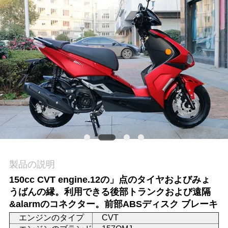
質
管
理
私
達
に
連
絡
製品の説明
150cc CVT engine.12の」点のタイヤおよびみょ
し
うばんの縁。利用できる後部トランクおよび遠隔
な
&alarmのコネクター。前部ABSディスク ブレーキ
エンジンのタイプ
CVT
さ