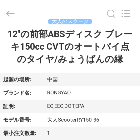
-
2026
Shanghai
Rongyao
Vehicle
大人のスクータ
Co.,Ltd.
All
12"の前部ABSディスク ブレー
家
Rights
Reserved.
キ150cc CVTのオートバイ点
プ
のタイヤ/みょうばんの縁
ロ
ダ
起源の場所:
中国
ク
RONGYAO
ブランド名:
ト
EC,EEC,DOT,EPA
証明:
モデル番号:
大人ScooterRY150-36
私
1
最小注文数量: