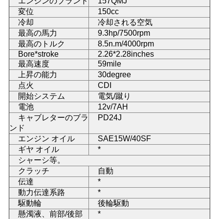
エンジンのブランド
157QMJ
変位
150cc
い
冷却
冷却される空気
最高の馬力
9.3hp/7500rpm
最高のトルク
8.5n.m/4000rpm
引
Bore*stroke
2.26*2.28inches
最高速度
59mile
用
上昇の能力
30degree
点火
CDI
を
開始システム
電気/蹴り
要
電池
12v/7AH
キャブレターのブラ
PD24J
求
ンド
エンジン オイル
SAE15W/40SF
し
ギヤ オイル
*
シャーシ等。
な
クラッチ
自動
伝達
*
さ
動力伝達系路
*
い
駆動輪
後輪駆動
懸濁液、前部/後部
*