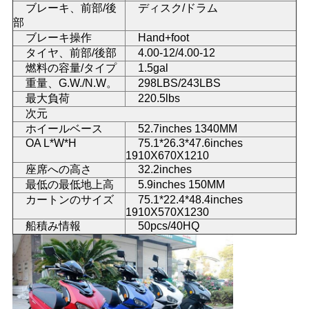
ブレーキ、前部/後
ディスク/ドラム
部
地
ブレーキ操作
Hand+foot
タイヤ、前部/後部
4.00-12/4.00-12
図
燃料の容量/タイプ
1.5gal
重量、G.W./N.W。
298LBS/243LBS
最大負荷
220.5lbs
プ
次元
ホイールベース
52.7inches 1340MM
ラ
OA L*W*H
75.1*26.3*47.6inches
1910X670X1210
イ
座席への高さ
32.2inches
バ
最低の最低地上高
5.9inches 150MM
カートンのサイズ
75.1*22.4*48.4inches
シ
1910X570X1230
船積み情報
50pcs/40HQ
ー
ポ
リ