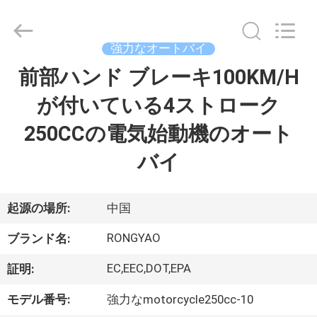
-
2026
Shanghai
Rongyao
Vehicle
強力なオートバイ
Co.,Ltd.
All
前部ハンド ブレーキ100KM/H
家
Rights
Reserved.
が付いている4ストローク
プ
250CCの電気始動機のオート
ロ
バイ
ダ
ク
起源の場所:
中国
ト
RONGYAO
ブランド名:
EC,EEC,DOT,EPA
証明:
私
モデル番号:
強力なmotorcycle250cc-10