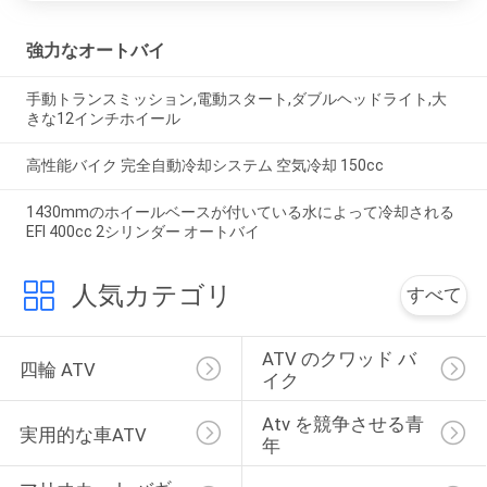
強力なオートバイ
手動トランスミッション,電動スタート,ダブルヘッドライト,大
きな12インチホイール
高性能バイク 完全自動冷却システム 空気冷却 150cc
1430mmのホイールベースが付いている水によって冷却される
EFI 400cc 2シリンダー オートバイ
人気カテゴリ
すべて
ATV のクワッド バ
四輪 ATV
イク
Atv を競争させる青
実用的な車ATV
年