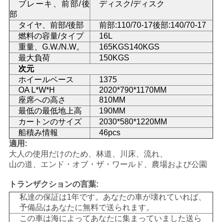
ブレーキ、前部/後
ディスク/ディスク
部
地
タイヤ、前部/後部
前部:110/70-17後部:140/70-17
燃料の容量/タイプ
16L
図
重量、G.W./N.W。
165KGS140KGS
最大負荷
150KGS
次元
プ
ホイールベース
1375
OA L*W*H
2020*790*1170MM
ラ
座席への高さ
810MM
最低の最低地上高
190MM
イ
カートンのサイズ
2030*580*1220MM
バ
船積み情報
46pcs
適用:
シ
大人の使用だけのため、林道、川床、流れ、
山の道、エンド・オブ・ザ・ワールド、農場および公園
ー
トランザクションの言葉:
ポ
私達の保証は1年です。あなたの車が壊れていれば、
予備品はあなたに無料で送られます。
リ
この車は海によってあなたに集まっていました送ら