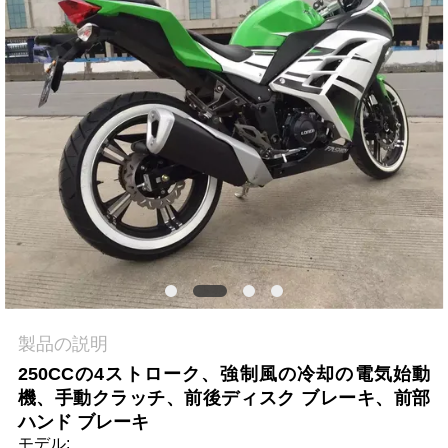
質
管
理
私
達
に
連
絡
製品の説明
し
250CCの4ストローク、強制風の冷却の電気始動
な
機、手動クラッチ、前後ディスク ブレーキ、前部
ハンド ブレーキ
さ
モデル: