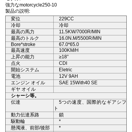
強力なmotorcycle250-10
い
製品の説明:
変位
229CC
冷却
冷却
引
最高の馬力
11.5KW/7000R/MIN
最高のトルク
16.0N.M/5500R/MIN
用
Bore*stroke
67.0*65.0
最高速度
100KM/H
を
上昇の能力
≥18°
点火
CDI
要
開始システム
Eletric
求
電池
12V 9AH
エンジン オイル
SAE 15With40 SE
し
ギヤ オイル
シャーシ等。
な
伝達
5つの速度、国際的なギアシフ
ト
さ
動力伝達系路
鎖
駆動輪
*
い
懸濁液、前部/後部
*