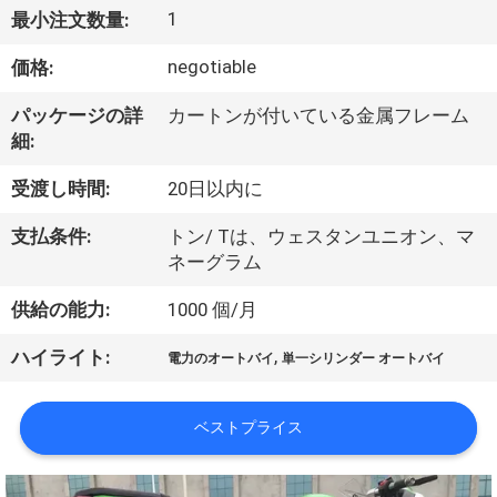
達
1
最小注文数量:
に
negotiable
価格:
つ
パッケージの詳
カートンが付いている金属フレーム
い
細:
て
受渡し時間:
20日以内に
支払条件:
トン/ Tは、ウェスタンユニオン、マ
工
ネーグラム
場
供給の能力:
1000 個/月
旅
,
ハイライト:
電力のオートバイ
単一シリンダー オートバイ
行
ベストプライス
品