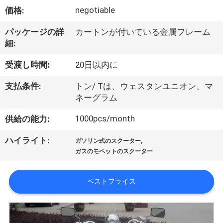
達
negotiable
価格:
に
パッケージの詳
カートンが付いている金属フレーム
つ
細:
い
受渡し時間:
20日以内に
て
支払条件:
トン/ Tは、ウェスタンユニオン、マ
ネーグラム
工
1000pcs/month
供給の能力:
場
,
ハイライト:
ガソリン式のスクーター
旅
ガスのモペットのスクーター
行
ベストプライス
品