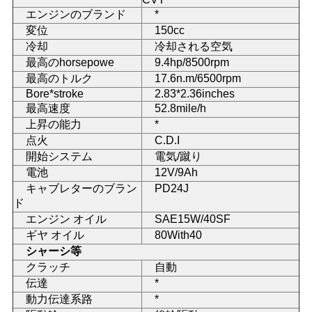
エンジンのブランド
*
い
変位
150cc
冷却
冷却される空気
最高のhorsepowe
9.4hp/8500rpm
引
最高のトルク
17.6n.m/6500rpm
Bore*stroke
2.83*2.36inches
用
最高速度
52.8mile/h
を
上昇の能力
*
点火
C.D.I
要
開始システム
電気/蹴り
電池
12V/9Ah
求
キャブレターのブラン
PD24J
ド
し
エンジン オイル
SAE15W/40SF
な
ギヤ オイル
80With40
シャーシ等
さ
クラッチ
自動
伝達
*
い
動力伝達系路
*