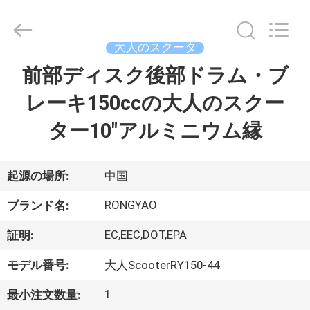
-
2026
Shanghai
Rongyao
Vehicle
大人のスクータ
Co.,Ltd.
All
前部ディスク後部ドラム・ブ
家
Rights
Reserved.
レーキ150ccの大人のスクー
プ
ター10"アルミニウム縁
ロ
ダ
起源の場所:
中国
ク
RONGYAO
ブランド名:
ト
EC,EEC,DOT,EPA
証明:
モデル番号:
大人ScooterRY150-44
私
1
最小注文数量: