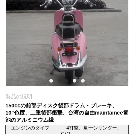
質
管
理
私
達
に
連
絡
製品の説明
150ccの前部ディスク後部ドラム・ブレーキ、
し
10"色度、二重後部衝撃、台湾の自由maintaince電
な
池のアルミニウム縁
エンジンのタイプ
4打撃、単一シリンダー、
さ
CVT