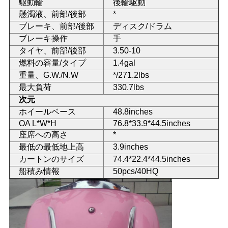
駆動輪
後輪駆動
懸濁液、前部/後部
*
地
ブレーキ、前部/後部
ディスク/ドラム
ブレーキ操作
手
図
タイヤ、前部/後部
3.50-10
燃料の容量/タイプ
1.4gal
プ
重量、G.W./N.W
*/271.2lbs
最大負荷
330.7lbs
ラ
次元
ホイールベース
48.8inches
イ
OA L*W*H
76.8*33.9*44.5inches
座席への高さ
*
バ
最低の最低地上高
3.9inches
シ
カートンのサイズ
74.4*22.4*44.5inches
船積み情報
50pcs/40HQ
ー
ポ
リ