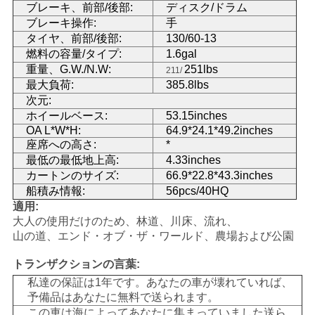
ブレーキ、前部/後部:
ディスク/ドラム
ブレーキ操作:
手
地
タイヤ、前部/後部:
130/60-13
燃料の容量/タイプ:
1.6gal
図
重量、G.W./N.W:
251lbs
211/
最大負荷:
385.8lbs
次元:
プ
ホイールベース:
53.15inches
OA L*W*H:
64.9*24.1*49.2inches
ラ
座席への高さ:
*
イ
最低の最低地上高:
4.33inches
カートンのサイズ:
66.9*22.8*43.3inches
バ
船積み情報:
56pcs/40HQ
適用:
シ
大人の使用だけのため、林道、川床、流れ、
山の道、エンド・オブ・ザ・ワールド、農場および公園
ー
トランザクションの言葉:
ポ
私達の保証は1年です。あなたの車が壊れていれば、
予備品はあなたに無料で送られます。
リ
この車は海によってあなたに集まっていました送ら