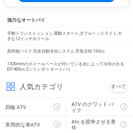
強力なオートバイ
手動トランスミッション,電動スタート,ダブルヘッドライト,大
きな12インチホイール
高性能バイク 完全自動冷却システム 空気冷却 150cc
1430mmのホイールベースが付いている水によって冷却される
EFI 400cc 2シリンダー オートバイ
人気カテゴリ
すべて
ATV のクワッド バ
四輪 ATV
イク
Atv を競争させる青
実用的な車ATV
年