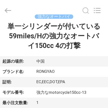
-
2026
Shanghai
Rongyao
Vehicle
強力なオートバイ
Co.,Ltd.
All
単一シリンダーが付いている
家
Rights
Reserved.
59miles/Hの強力なオートバ
プ
イ150cc 4の打撃
ロ
ダ
起源の場所:
中国
ク
RONGYAO
ブランド名:
ト
EC,EEC,DOT,EPA
証明:
モデル番号:
強力なmotorcycle150cc-13
私
1
最小注文数量: