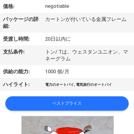
達
negotiable
価格:
に
パッケージの詳
カートンが付いている金属フレーム
つ
細:
い
受渡し時間:
20日以内に
て
支払条件:
トン/ Tは、ウェスタンユニオン、マ
ネーグラム
工
供給の能力:
1000 個/月
場
,
ハイライト:
電力のオートバイ
電気旅行のオートバイ
旅
行
ベストプライス
品