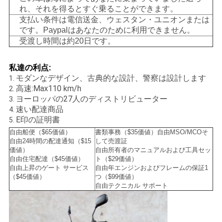
れ、それを得るとすぐ乗ることができます。
シ
支払い条件は電信送金、ウェスタン・ユニオンまたは
ー
です。Paypalはあなたのために利用できません。
受渡し時間は約20日です。
私達の利点
:
モダンなデザイン、古典的な設計、警察は設計します
1.
高速:Max110 km/h
2.
ヨーロッパの27人のディストリビューター
3.
速い配達商品
4.
E印の証明書
5.
自由船便（$65価値）
書類事務（$35価値）自由MSO/MCOそ
自由24時間の配達通知（$15
して売渡証
価値）
自由所有者のマニュアルおよび工具セッ
自由住宅配達（$45価値）
ト（$29価値）
自由上昇のゲート サービス
自由年エンジンおよびフレームの保証1
（$45価値）
つ（$99価値）
自由テクニカル サポート