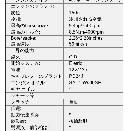
エンジンのブランド:
*
い
変位:
150cc
冷却:
冷却される空気
最高のhorsepowe:
9.4hp/7500rpm
引
最高のトルク:
8.5N.m/4000rpm
Bore*stroke:
2.26*2.28inches
用
最高速度:
59mile/h
上昇の能力:
*
を
点火:
C.D.I
要
開始システム:
Eletric
電池:
12V/7Ah
求
キャブレターのブランド:
PD24J
エンジン オイル:
SAE15W/40SF
し
ギヤ オイル:
*
シャーシ等:
な
クラッチ:
自動
伝達:
*
さ
動力伝達系路:
*
駆動輪:
後輪駆動
い
懸濁液、前部/後部:
*