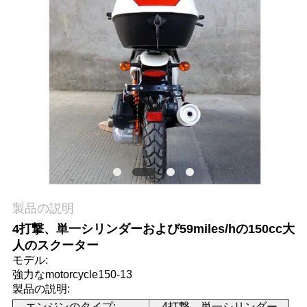
質
管
理
私
達
に
連
製品の説明
絡
4打撃、単一シリンダーおよび59miles/hの150cc大
し
人のスクーター
モデル:
な
強力なmotorcycle150-13
製品の説明:
さ
エンジンのタイプ:
4打撃、単一シリンダー、