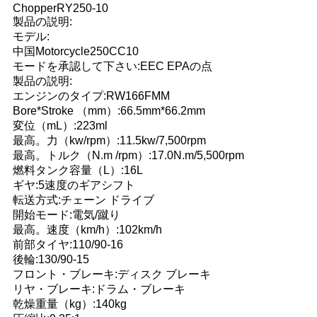
ChopperRY250-10
い
製品の説明:
モデル:
中国Motorcycle250CC10
モードを承認して下さい:EEC EPAの点
引
製品の説明:
用
エンジンのタイプ:RW166FMM
Bore*Stroke （mm）:66.5mm*66.2mm
を
変位（mL）:223ml
最高。力（kw/rpm）:11.5kw/7,500rpm
要
最高。トルク（N.m /rpm）:17.0N.m/5,500rpm
燃料タンク容量（L）:16L
求
ギヤ:5速度のギアシフト
転送方式:チェーン ドライブ
し
開始モード:電気/蹴り
最高。速度（km/h）:102km/h
な
前部タイヤ:110/90-16
後輪:130/90-15
さ
フロント・ブレーキ:ディスク ブレーキ
リヤ・ブレーキ:ドラム・ブレーキ
い
乾燥重量（kg）:140kg