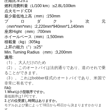
圧縮比:9.25:1
燃料消費料量（L/100 km）:≤2.8L/100km
地
点火モード:CDI
最少最低地上高（mm）:150mm
図
プロダクト次元
（mm*mm*mm）:2,220mm*940mm*1,140mm
座席Hight （mm）:700mm
プ
ホイールベース（mm）:1,500mm
積載量（kg）:305kg
ラ
上昇の能力（°）:≥25°
Min. Turning Radius （mm）:3,200mm
イ
適用:
（1）。大人だけのため
バ
（2）。このオートバイは法的通りであり、道のそれで乗
ることができます。
シ
（3）。 これはbobber様式のオートバイであり、米国で
非常に有名です。
ー
FAQ:
1.Whatは小型順序ですか。
ポ
最低順序は1 PCです。
2.どの位受渡し時間はありますか。
リ
モデルおよび量によって18日から45日から決まりますかかりま
す。