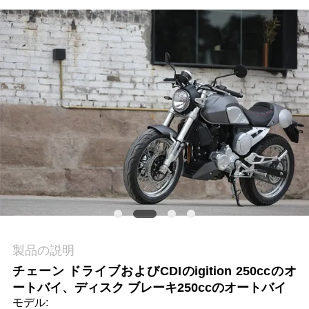
質
管
理
私
達
に
連
絡
し
製品の説明
チェーン ドライブおよびCDIのigition 250ccのオ
な
ートバイ、ディスク ブレーキ250ccのオートバイ
さ
モデル: