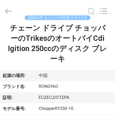
-
2026
Shanghai
Rongyao
Vehicle
250ccチョッパーのオートバイ
Co.,Ltd.
All
チェーン ドライブ チョッパ
家
Rights
Reserved.
ーのTrikesのオートバイCdi
プ
Igition 250ccのディスク ブレ
ロ
ーキ
ダ
ク
起源の場所:
中国
ト
RONGYAO
ブランド名:
EC,EEC,DOT,EPA
証明:
私
ChopperRY250-10
モデル番号: