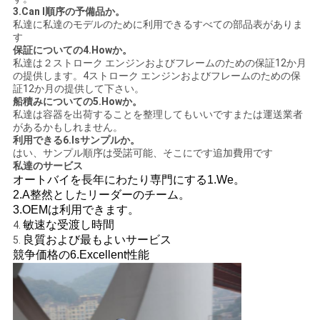
3.Can I順序の予備品か。
シ
私達に私達のモデルのために利用できるすべての部品表がありま
す
ー
保証についての4.Howか。
私達は２ストローク エンジンおよびフレームのための保証12か月
の提供します。4ストローク エンジンおよびフレームのための保
証12か月の提供して下さい。
船積みについての5.Howか。
私達は容器を出荷することを整理してもいいですまたは運送業者
があるかもしれません。
利用できる6.Isサンプルか。
はい、サンプル順序は受諾可能、そこにです追加費用です
私達のサービス
オートバイを長年にわたり専門にする1.We。
2.A整然としたリーダーのチーム。
3.OEMは利用できます。
敏速な受渡し時間
4.
良質および最もよいサービス
5.
競争価格の6.Excellent性能