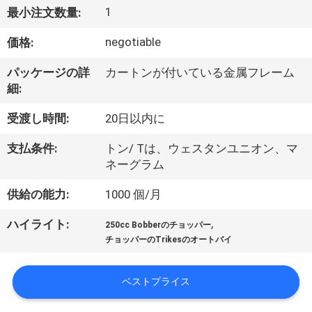
達
1
最小注文数量:
に
negotiable
価格:
つ
パッケージの詳
カートンが付いている金属フレーム
い
細:
て
受渡し時間:
20日以内に
支払条件:
トン/ Tは、ウェスタンユニオン、マ
工
ネーグラム
場
供給の能力:
1000 個/月
旅
,
ハイライト:
250cc Bobberのチョッパー
行
チョッパーのTrikesのオートバイ
ベストプライス
品