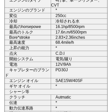
エンジンのタイプ
4打撃、単一シリンダー、
CVT
い
エンジンのブランド
*
変位
250cc
冷却
冷却される水
引
最高のhorsepowe
16.1hp/8500rpm
最高のトルク
17.6n.m/6500rpm
用
Bore*stroke
2.83×2.36inches
最高速度
68.4mile/h
を
上昇の能力
*
点火
C.D.I
要
開始システム
電気/蹴り
求
電池
12V/9Ah
キャブレターのブラン
PD30J
し
ド
エンジン オイル
SAE15W/40SF
な
ギヤ オイル
*
シャーシ等
さ
クラッチ
Autmatic
伝達
*
い
動力伝達系路
*