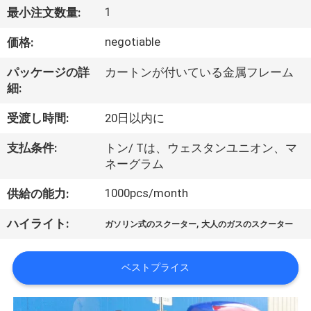
達
1
最小注文数量:
に
negotiable
価格:
つ
パッケージの詳
カートンが付いている金属フレーム
い
細:
て
受渡し時間:
20日以内に
支払条件:
トン/ Tは、ウェスタンユニオン、マ
工
ネーグラム
場
1000pcs/month
供給の能力:
旅
,
ハイライト:
ガソリン式のスクーター
大人のガスのスクーター
行
ベストプライス
品