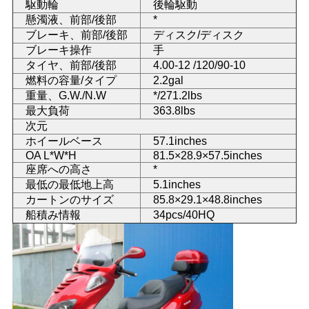
駆動輪
後輪駆動
懸濁液、前部/後部
*
地
ブレーキ、前部/後部
ディスク/ディスク
ブレーキ操作
手
図
タイヤ、前部/後部
4.00-12 /120/90-10
燃料の容量/タイプ
2.2gal
重量、G.W./N.W
*/271.2lbs
プ
最大負荷
363.8lbs
次元
ラ
ホイールベース
57.1inches
OA L*W*H
81.5×28.9×57.5inches
イ
座席への高さ
*
バ
最低の最低地上高
5.1inches
カートンのサイズ
85.8×29.1×48.8inches
シ
船積み情報
34pcs/40HQ
ー
ポ
リ