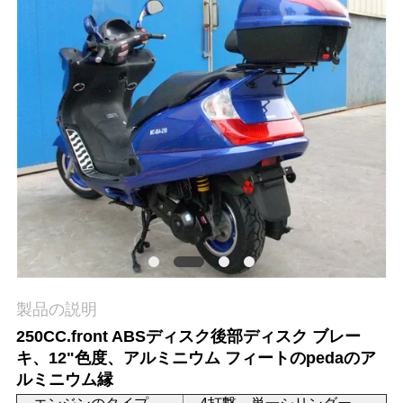
質
管
理
私
達
に
連
絡
製品の説明
し
250CC.front ABSディスク後部ディスク ブレー
な
キ、12"色度、アルミニウム フィートのpedaのア
ルミニウム縁
さ