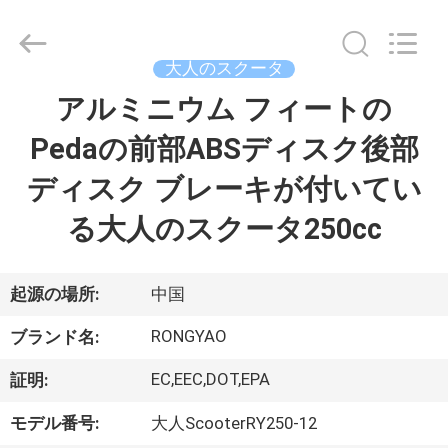
-
2026
Shanghai
Rongyao
Vehicle
大人のスクータ
Co.,Ltd.
All
アルミニウム フィートの
家
Rights
Reserved.
Pedaの前部ABSディスク後部
プ
ディスク ブレーキが付いてい
ロ
る大人のスクータ250cc
ダ
ク
起源の場所:
中国
ト
RONGYAO
ブランド名:
EC,EEC,DOT,EPA
証明:
私
モデル番号:
大人ScooterRY250-12