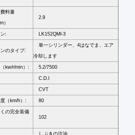
消費料量
2.9
km）
ン:
LK152QMI-3
単一シリンダー、4はなでま、エア
ンのタイプ:
冷却します
kw/r/min）:
5.2/7500
C.D.I
CVT
度（km/h）:
80
多くの完全装備
102
しぶきの注油