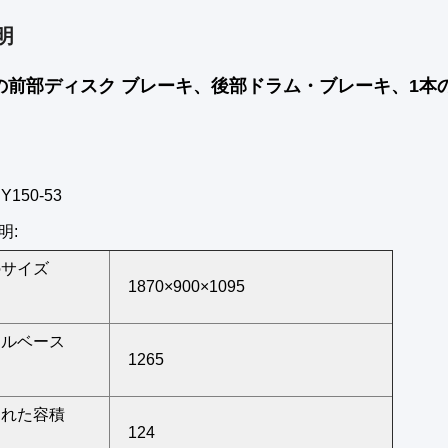
明
CCの前部ディスク ブレーキ、後部ドラム・ブレーキ、1本
RY150-53
明:
のサイズ
1870×900×1095
ールベース
1265
された容積
124