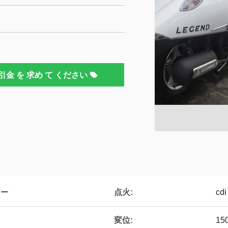
引金 を 求め て ください
点火:
ター
cdi
変位:
15