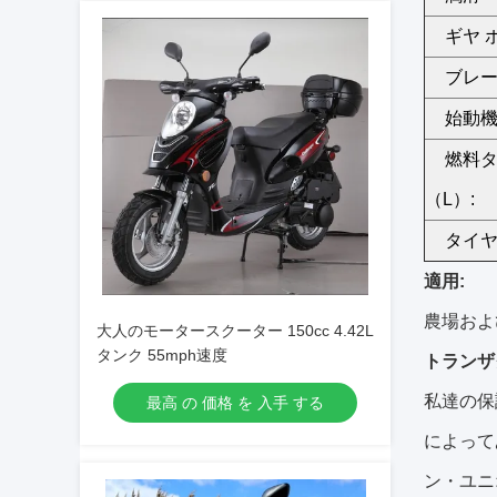
ギヤ 
ブレー
始動機
燃料
（L）:
タイヤ
適用:
農場およ
大人のモータースクーター 150cc 4.42L
タンク 55mph速度
トランザ
私達の保
最高 の 価格 を 入手 する
によって
ン・ユニ