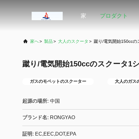
家
プロダクト
家へ
>
製品
>
大人のスクータ
>
蹴り/電気開始150cc
蹴り/電気開始150ccのスクータ
ガスのモペットのスクーター
大人のガス
起源の場所:
中国
ブランド名:
RONGYAO
証明:
EC,EEC,DOT,EPA