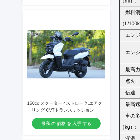
（ml）:
燃料
（L/100
エンジ
エンジ
最高力（
点火:
伝達:
150cc スクーター 4ストローク,エアク
最高速
ーリング CVTトランスミッション
車の
最高 の 価格 を 入手 する
（kg）:
潤滑