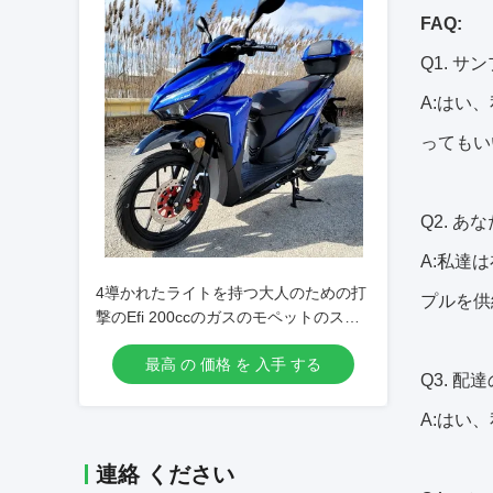
FAQ:
Q1.
サン
A:はい
ってもい
Q2.
あな
A:私達
4導かれたライトを持つ大人のための打
プルを供
撃のEfi 200ccのガスのモペットのスク
ーター
最高 の 価格 を 入手 する
Q3.
配達
A:はい
連絡 ください