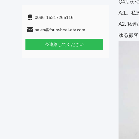
Q4:い
A:1。
0086-15317265116
A2.
私達
sales@fourwheel-atv.com
ゆる顧客
今連絡してください