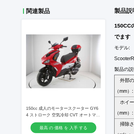
製品説
関連製品
150
でます
モデル:
Scooter
製品の説
外部
（mm）:
ホイ
150cc 成人のモータースクーター GY6
（mm）:
4 ストローク 空気冷却 CVT オートマテ
ィック
掃除
最高 の 価格 を 入手 する