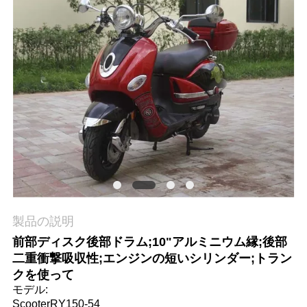
質
管
理
私
達
に
連
絡
製品の説明
前部ディスク後部ドラム;10"アルミニウム縁;後部
し
二重衝撃吸収性;エンジンの短いシリンダー;トラン
な
クを使って
モデル:
さ
ScooterRY150-54