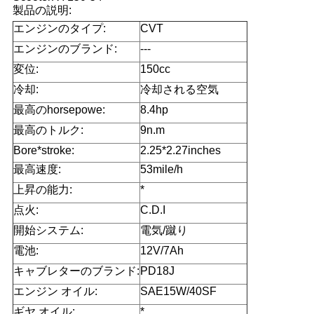
製品の説明:
い
エンジンのタイプ:
CVT
エンジンのブランド:
---
引
変位:
150cc
冷却:
冷却される空気
用
最高のhorsepowe:
8.4hp
を
最高のトルク:
9n.m
Bore*stroke:
2.25*2.27inches
要
最高速度:
53mile/h
求
上昇の能力:
*
し
点火:
C.D.I
開始システム:
電気/蹴り
な
電池:
12V/7Ah
さ
キャブレターのブランド:
PD18J
い
エンジン オイル:
SAE15W/40SF
ギヤ オイル:
*