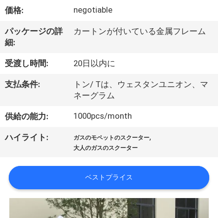
達
negotiable
価格:
に
パッケージの詳
カートンが付いている金属フレーム
つ
細:
い
受渡し時間:
20日以内に
て
支払条件:
トン/ Tは、ウェスタンユニオン、マ
ネーグラム
工
1000pcs/month
供給の能力:
場
,
ハイライト:
ガスのモペットのスクーター
旅
大人のガスのスクーター
行
ベストプライス
品