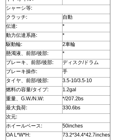
シャーシ等:
地
クラッチ:
自動
図
伝達:
*
動力伝達系路:
*
駆動輪:
2車輪
プ
懸濁液、前部/後部:
*
ラ
ブレーキ、前部/後部:
ディスク/ドラム
イ
ブレーキ操作:
手
タイヤ、前部/後部:
3.5-10/3.5-10
バ
燃料の容量/タイプ:
1.2gal
シ
重量、G.W./N.W:
*/207.2bs
最大負荷:
330.6bs
ー
次元:
ポ
ホイールベース:
50inches
リ
OA L*W*H:
73.2*34.4*42.7inches