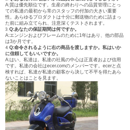
A:質は優先順位です。生産の終わりへの品質管理にとっ
ての私達の最初から常のスタッフの付加の大きい重要
性。あらゆるプロダクトは十分に郵送物のために詰まっ
た前に組み立てられ、注意深くテストされます。
Q:あなたの保証期間は何ですか。
3.
A:エンジンおよびフレームのために1年はあり、他の部品
は3か月です。
Q:命令されるように右の商品を渡しますか。私はいか
4.
に信頼してもいいですか。
A:はい、私達は。私達の社風の中心は正直者および信用
です。私達の会社はecer.comのメンバーです。ecerと点
検すれば、私達が私達の顧客から決して不平を得たあら
ないことはことを見ます。