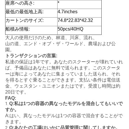
座席への高さ:
*
シ
最低の最低地上高:
4.7inches
ー
カートンのサイズ:
74.8*22.83*42.32
船積み情報:
50pcs/40HQ
大人の使用だけのため、林道、川床、流れ、
山の道、エンド・オブ・ザ・ワールド、農場および公
園。
トランザクションの言葉:
私達の保証は1年です。あなたのスクーターが壊れていれ
ば、予備品はあなたに無料で送られます。このスクータ
ーは海によってあなたに集まっていました送られ、それ
を得るとすぐ乗ることができます。支払い条件は電信送
金、ウェスタン・ユニオンまたはです。受渡し時間は約
20日です。
FAQ:
Q:私は1つの容器の異なったモデルを混合してもいいで
1.
すか。
A:はい、異なったモデルは1つの容器で混合することがで
きます。
Q:あなたの工場はいかに品質管理に関してしますか。
2.