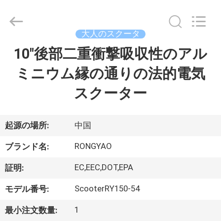
-
2026
Shanghai
Rongyao
Vehicle
大人のスクータ
Co.,Ltd.
All
10"後部二重衝撃吸収性のアル
家
Rights
Reserved.
ミニウム縁の通りの法的電気
プ
スクーター
ロ
ダ
起源の場所:
中国
ク
RONGYAO
ブランド名:
ト
EC,EEC,DOT,EPA
証明:
ScooterRY150-54
モデル番号:
私
1
最小注文数量: