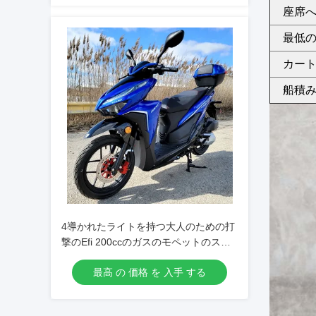
座席へ
最低の
カート
船積み
4導かれたライトを持つ大人のための打
撃のEfi 200ccのガスのモペットのスク
ーター
最高 の 価格 を 入手 する