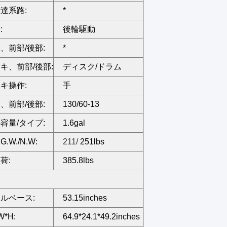
達系路:
*
:
後輪駆動
、前部/後部:
*
キ、前部/後部:
ディスク/ドラム
キ操作:
手
、前部/後部:
130/60-13
容量/タイプ:
1.6gal
.W./N.W:
211/
251lbs
荷:
385.8lbs
ルベース:
53.15inches
W*H:
64.9*24.1*49.2inches