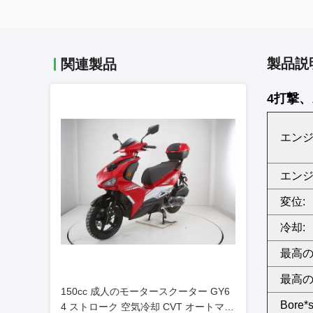
製品説
関連製品
4打撃、
エンジ
エンジ
変位:
冷却:
最高のh
最高の
150cc 成人のモータースクーター GY6
Bore*s
4 ストローク 空気冷却 CVT オートマテ