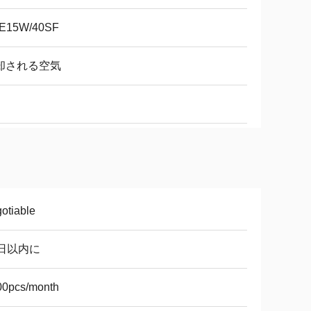
E15W/40SF
却される空気
otiable
0日以内に
00pcs/month