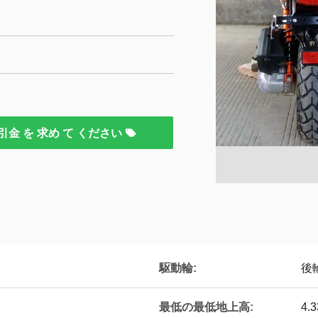
引金 を 求め て ください
駆動輪:
後
最低の最低地上高:
4.3