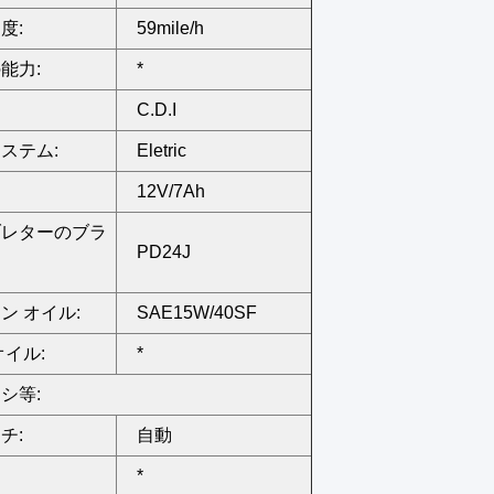
度:
59mile/h
能力:
*
C.D.I
ステム:
Eletric
12V/7Ah
ブレターのブラ
PD24J
ン オイル:
SAE15W/40SF
オイル:
*
シ等:
チ:
自動
*