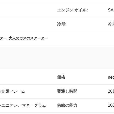
エンジン オイル:
SA
冷却:
冷
,
ター
大人のガスのスクーター
価格
neg
受渡し時間
る金属フレーム
2
供給の能力
タンユニオン、マネーグラム
10