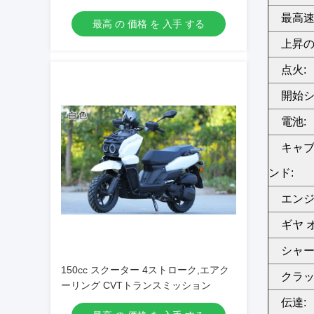
ィック
最高速
最高 の 価格 を 入手 する
上昇の
点火:
開始シ
電池:
キャ
ンド:
エンジ
ギヤ 
シャー
150cc スクーター 4ストローク,エアク
クラッ
ーリング CVTトランスミッション
伝達: