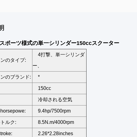
明
スポーツ様式の単一シリンダー150ccスクーター
4打撃、単一シリンダ
ンのタイプ:
ー、
ンのブランド:
*
150cc
冷却される空気
orsepowe:
9.4hp/7500rpm
トルク:
8.5N.m/4000rpm
troke:
2.26*2.28inches