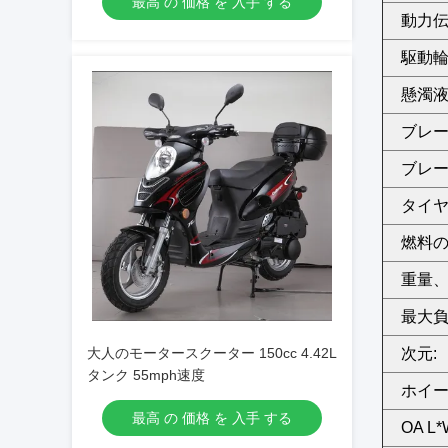
最高 の 価格 を 入手 する
動力伝
駆動輪
懸濁液
ブレー
ブレー
タイヤ
燃料の
重量、G
最大負
大人のモータースクーター 150cc 4.42L
次元:
タンク 55mph速度
ホイー
最高 の 価格 を 入手 する
OA L*