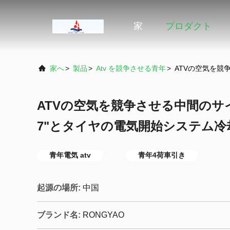
家
プロダクト
家へ
>
製品
>
Atv を競争させる青年
>
ATVの空気を競
ATVの空気を競争させる中間のサイ
7"とタイヤの電気開始システム冷
青年電気 atv
青年4荷車引き
起源の場所:
中国
ブランド名:
RONGYAO