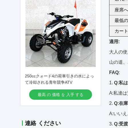
座席
最低
カー
適用:
大人の使
山の道、
FAQ
:
250ccクォード4の荷車引きの水によっ
て冷却される青年競争ATV
1.
Q:私
A:私達
最高 の 価格 を 入手 する
2.
Q:在
A:いい
連絡 ください
3.
Q:受