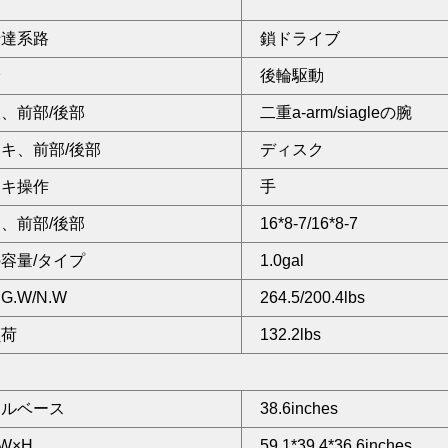
伝達系路
鎖ドライブ
輪
後輪駆動
、前部/後部
二重a-arm/siagleの腕
キ、前部/後部
ディスク
ーキ操作
手
、前部/後部
16*8-7/16*8-7
容量/タイプ
1.0gal
.W/N.W
264.5/200.4lbs
負荷
132.2lbs
ールベース
38.6inches
×W×H
59.1*39.4*36.6inches