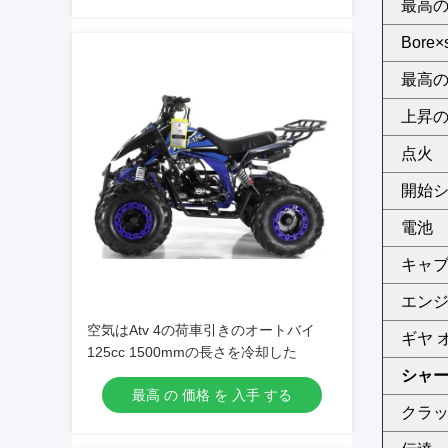
最高
Bore×s
最高のs
上昇
点火
開始
電池
キャ
エンジ
空気はAtv 4の荷車引きのオートバイ
ギヤ 
125cc 1500mmの長さを冷却した
シャ
最高 の 価格 を 入手 する
クラ