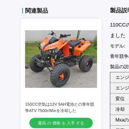
製品説
関連製品
110C
ました
モデル:
青年競争at
製品の説
エン
エン
変位
150CC空気は12V 9AH電池との青年競
冷却
争ATV 7500r/Minを冷却した
Mxa
最高 の 価格 を 入手 する