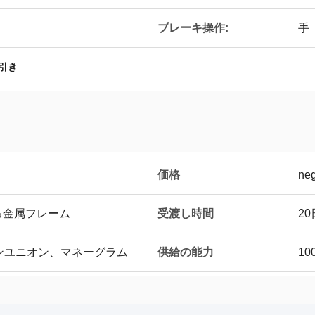
ブレーキ操作:
手
引き
価格
neg
受渡し時間
る金属フレーム
2
供給の能力
タンユニオン、マネーグラム
10