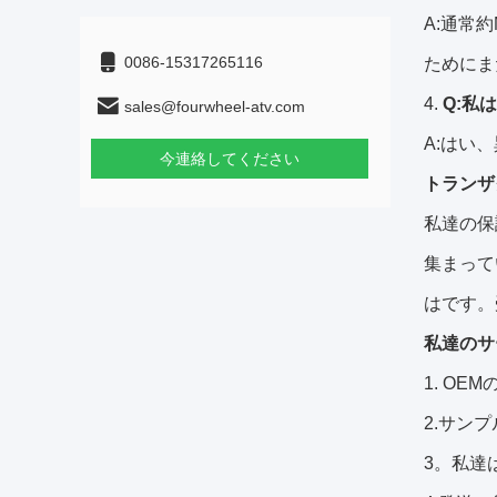
A:通常
0086-15317265116
ためにま
4.
Q:私
sales@fourwheel-atv.com
A:はい
今連絡してください
トランザ
私達の保
集まって
はです。
私達のサ
1.
OEM
2.サン
3。私達