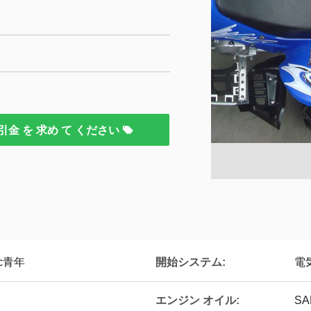
引金 を 求め て ください
開始システム:
c青年
電
エンジン オイル:
SA