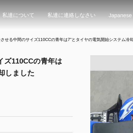
私達について
私達に連絡しなさい
Japanese
争させる中間のサイズ110CCの青年は7"とタイヤの電気開始システム冷
ズ110CCの青年は
却しました