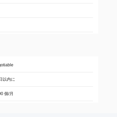
otiable
0日以内に
00 個/月