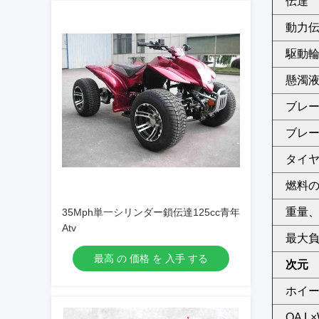
伝達
動力
駆動
懸濁液
ブレー
ブレ
タイヤ
燃料の
重量、G
35Mph単一シリンダー鎖伝達125cc青年
Atv
最大
最高 の 価格 を 入手 する
次元
ホイ
OA L