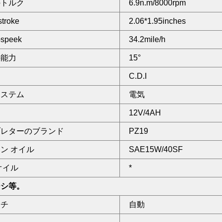
のトルク
6.9n.m/8000rpm
troke
2.06*1.95inches
peek
34.2mile/h
の能力
15°
C.D.I
システム
電気
12V/4AH
ブレターのブランド
PZ19
ン オイル
SAE15W/40SF
オイル
*
ーシ等。
ッチ
自動