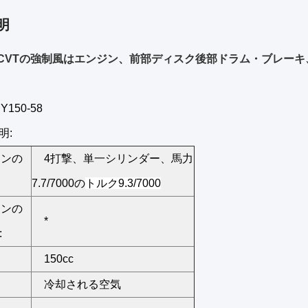
明
cのCVTの強制風はエンジン、前部ディスク後部ドラム・ブレー
RY150-58
明:
ジンの
4打撃、単一シリンダー、馬力
7.7/7000の
トルク9.3/7000
ジンの
*
:
150cc
冷却される空気