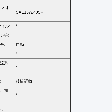
ン オ
SAE15W/40SF
オイル:
*
シ等:
チ:
自動
*
伝達系
*
:
後輪駆動
液、前
*
ーキ、