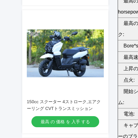
最高
horsepo
最高
ク:
Bore*s
最高速
上昇の
点火:
開始
150cc スクーター 4ストローク,エアク
ム:
ーリング CVTトランスミッション
電池:
最高 の 価格 を 入手 する
キャ
ーのブラ