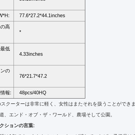
W*H:
77.6*27.2*44.1inches
への高
*
の最低
4.33inches
トンの
76*21.7*47.2
情報:
48pcs/40HQ
のスクーターは非常に軽く、女性はまたそれを扱うことができ
道、エンド・オブ・ザ・ワールド、農場そして公園。
クションの言葉: