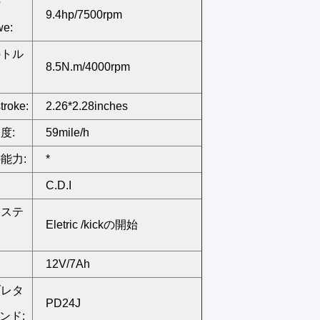
の
9.4hp/7500rpm
we:
のトル
8.5N.m/4000rpm
troke:
2.26*2.28inches
度:
59mile/h
能力:
*
C.D.I
システ
Eletric /kickの開始
12V/7Ah
ブレタ
PD24J
ンド: