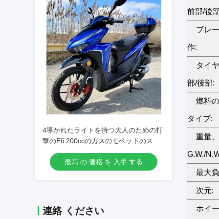
前部/後部
ブレ
作:
タイ
部/後部:
燃料の
タイプ:
4導かれたライトを持つ大人のための打
重量
撃のEfi 200ccのガスのモペットのスク
ーター
G.W./N.W
最高 の 価格 を 入手 する
最大負
次元:
ホイ
連絡 ください