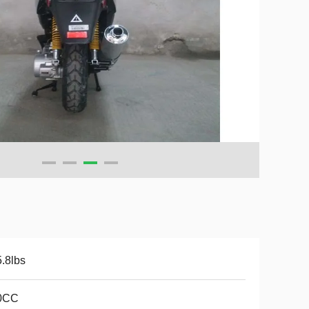
.8lbs
0CC