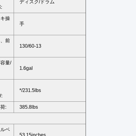
ディスク/ドラム
:
ーキ操
手
ヤ、前
130/60-13
容量/
1.6gal
、
*/231.5lbs
:
荷:
385.8lbs
ールベ
53.15inches