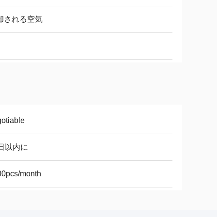
却される空気
otiable
0日以内に
00pcs/month