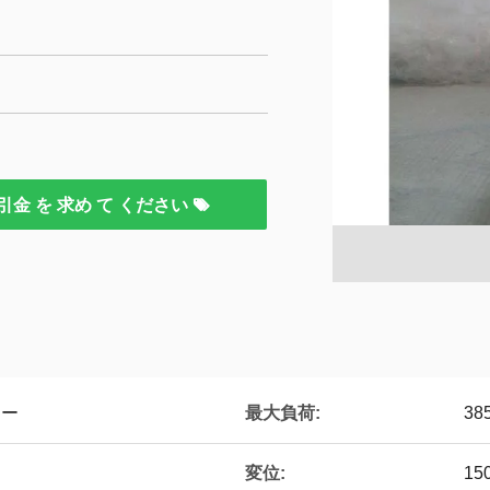
引金 を 求め て ください
最大負荷:
ター
385
変位:
15