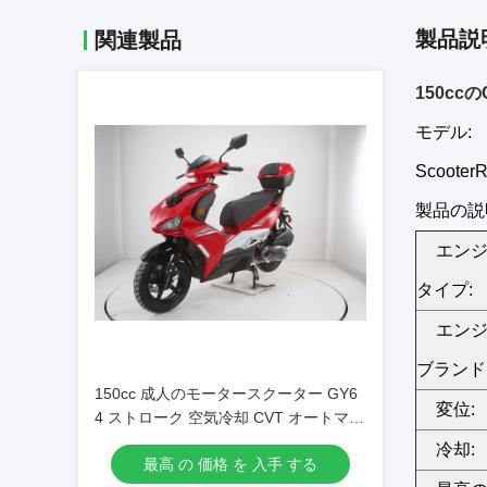
製品説
関連製品
150c
モデル:
Scooter
製品の説
エン
タイプ:
エン
ブランド
150cc 成人のモータースクーター GY6
変位:
4 ストローク 空気冷却 CVT オートマテ
ィック
冷却:
最高 の 価格 を 入手 する