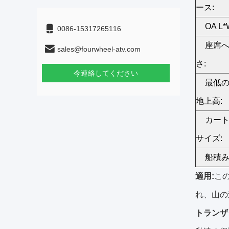
ース:
OA L*
0086-15317265116
座席
sales@fourwheel-atv.com
さ:
今連絡してください
最低
地上高:
カー
サイズ:
船積み
適用:
こ
れ、
山の
トランザ