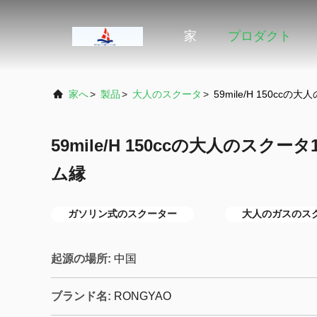
家
プロダクト
家へ
>
製品
>
大人のスクータ
>
59mile/H 150c
59mile/H 150ccの大人のスク
ム縁
ガソリン式のスクーター
大人のガスのス
起源の場所:
中国
ブランド名:
RONGYAO