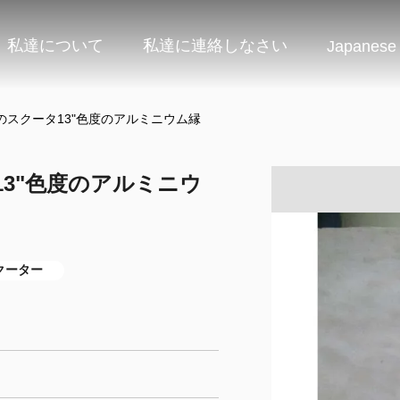
私達について
私達に連絡しなさい
Japanese
cの大人のスクータ13"色度のアルミニウム縁
ータ13"色度のアルミニウ
クーター