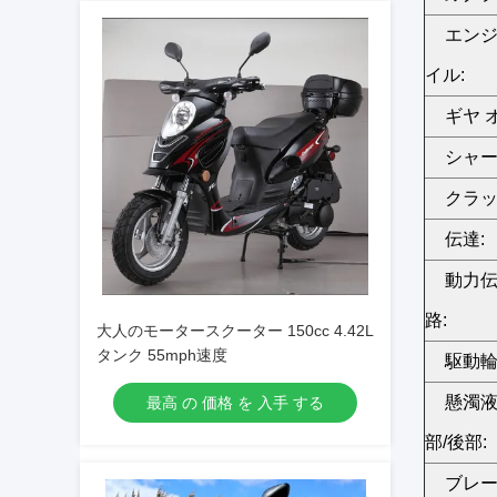
エンジ
イル:
ギヤ 
シャー
クラッ
伝達:
動力
路:
大人のモータースクーター 150cc 4.42L
タンク 55mph速度
駆動輪
懸濁
最高 の 価格 を 入手 する
部/後部:
ブレ