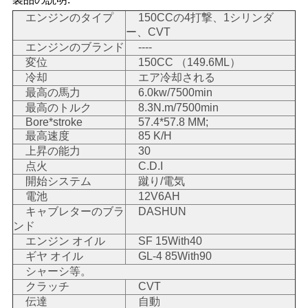
い
エンジンのタイプ
150CCの4打撃、1シリンダ
ー、CVT
エンジンのブランド
----
変位
150CC （149.6ML）
引
冷却
エア冷却される
最高の馬力
6.0kw/7500min
用
最高のトルク
8.3N.m/7500min
を
Bore*stroke
57.4*57.8 MM;
最高速度
85 K/H
要
上昇の能力
30
点火
C.D.I
求
開始システム
蹴り/電気
電池
12V6AH
し
キャブレターのブラ
DASHUN
ンド
な
エンジン オイル
SF 15With40
ギヤ オイル
GL-4 85With90
さ
シャーシ等。
い
クラッチ
CVT
伝達
自動