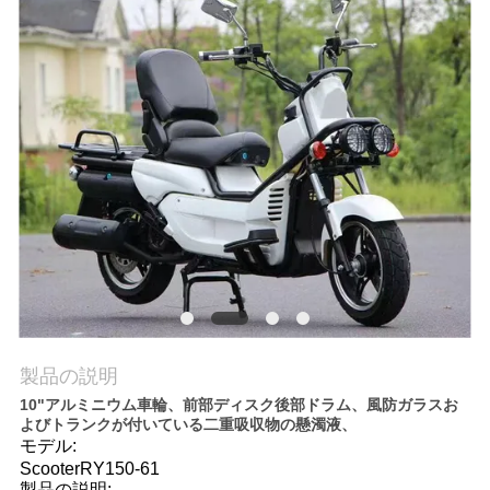
質
管
理
私
達
に
連
絡
製品の説明
し
10"アルミニウム車輪、前部ディスク後部ドラム、風防ガラスお
よびトランクが付いている二重吸収物の懸濁液、
な
モデル:
ScooterRY150-61
さ
製品の説明: