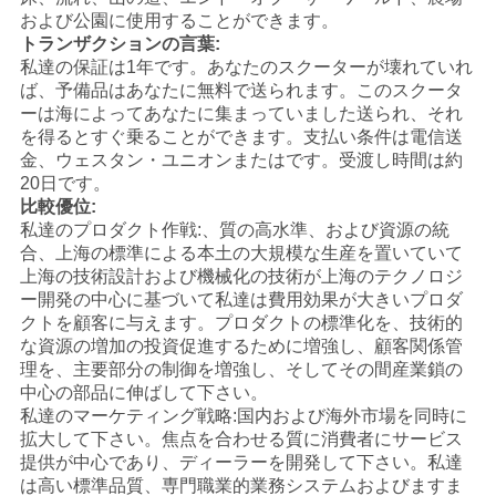
および公園に使用することができます。
シ
トランザクションの言葉:
ー
私達の保証は1年です。あなたのスクーターが壊れていれ
ば、予備品はあなたに無料で送られます。このスクータ
ーは海によってあなたに集まっていました送られ、それ
を得るとすぐ乗ることができます。支払い条件は電信送
金、ウェスタン・ユニオンまたはです。受渡し時間は約
20日です。
比較優位:
私達のプロダクト作戦:、質の高水準、および資源の統
合、上海の標準による本土の大規模な生産を置いていて
上海の技術設計および機械化の技術が上海のテクノロジ
ー開発の中心に基づいて私達は費用効果が大きいプロダ
クトを顧客に与えます。プロダクトの標準化を、技術的
な資源の増加の投資促進するために増強し、顧客関係管
理を、主要部分の制御を増強し、そしてその間産業鎖の
中心の部品に伸ばして下さい。
私達のマーケティング戦略:国内および海外市場を同時に
拡大して下さい。焦点を合わせる質に消費者にサービス
提供が中心であり、ディーラーを開発して下さい。私達
は高い標準品質、専門職業的業務システムおよびますま