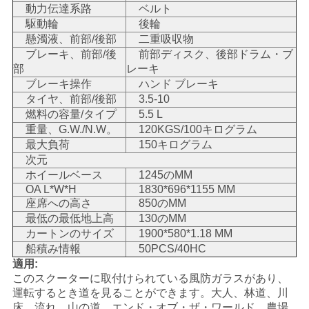
動力伝達系路
ベルト
駆動輪
後輪
地
懸濁液、前部/後部
二重吸収物
図
ブレーキ、前部/後
前部ディスク、後部ドラム・ブ
部
レーキ
ブレーキ操作
ハンド ブレーキ
タイヤ、前部/後部
3.5-10
プ
燃料の容量/タイプ
5.5 L
ラ
重量、G.W./N.W。
120KGS/100キログラム
最大負荷
150キログラム
イ
次元
ホイールベース
1245のMM
バ
OA L*W*H
1830*696*1155 MM
座席への高さ
850のMM
シ
最低の最低地上高
130のMM
カートンのサイズ
1900*580*1.18 MM
ー
船積み情報
50PCS/40HC
適用:
ポ
このスクーターに取付けられている風防ガラスがあり、
運転するとき道を見ることができます。
大人、林道、川
リ
エンド・オブ・ザ・ワールド、農場
床、流れ、山の道、