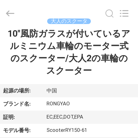
-
2026
Shanghai
Rongyao
Vehicle
大人のスクータ
Co.,Ltd.
All
10"風防ガラスが付いているア
家
Rights
Reserved.
ルミニウム車輪のモーター式
プ
のスクーター/大人2の車輪の
ロ
スクーター
ダ
ク
起源の場所:
中国
ト
RONGYAO
ブランド名:
EC,EEC,DOT,EPA
証明:
私
ScooterRY150-61
モデル番号: