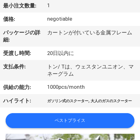
達
1
最小注文数量:
に
negotiable
価格:
つ
パッケージの詳
カートンが付いている金属フレーム
い
細:
て
受渡し時間:
20日以内に
支払条件:
トン/ Tは、ウェスタンユニオン、マ
工
ネーグラム
場
1000pcs/month
供給の能力:
旅
,
ハイライト:
ガソリン式のスクーター
大人のガスのスクーター
行
ベストプライス
品