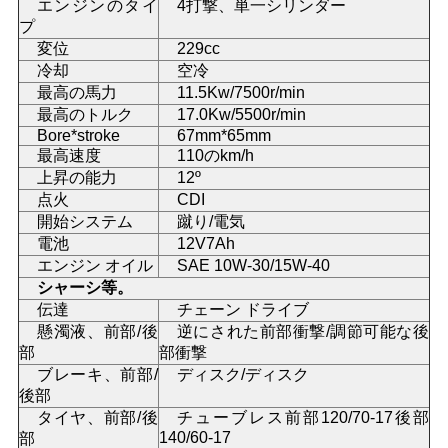
エンジンのタイ
4打撃、単一シリンダー
い
プ
変位
229cc
冷却
空冷
最高の馬力
11.5Kw/7500r/min
引
最高のトルク
17.0Kw/5500r/min
用
Bore*stroke
67mm*65mm
最高速度
110のkm/h
を
上昇の能力
12º
点火
CDI
要
開始システム
蹴り/電気
電池
12V7Ah
求
エンジン オイル
SAE 10W-30/15W-40
シャーシ等。
し
伝達
チェーン ドライブ
懸濁液、前部/後
逆にされた前部衝撃/調節可能な後
な
部
部衝撃
ブレーキ、前部/
ディスク/ディスク
さ
後部
い
タイヤ、前部/後
チューブレス前部120/70-17後部
140/60-17
部