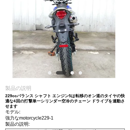
質
管
理
私
達
に
連
製品の説明
絡
229ccバランス シャフト エンジン5は転移のオン道のタイヤの快
適な4回の打撃単一シリンダー空冷のチェーン ドライブを連動さ
し
せます
モデル:
な
強力なmotorcycle229-1
製品の説明:
さ