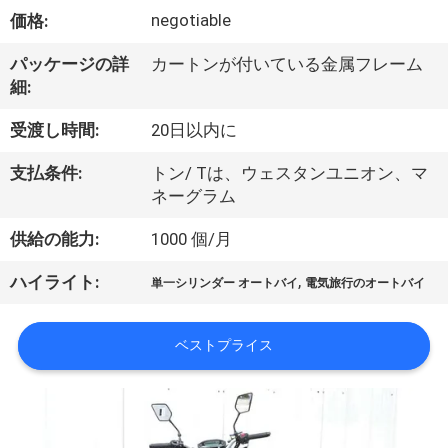
達
negotiable
価格:
に
パッケージの詳
カートンが付いている金属フレーム
つ
細:
い
受渡し時間:
20日以内に
て
支払条件:
トン/ Tは、ウェスタンユニオン、マ
ネーグラム
工
供給の能力:
1000 個/月
場
,
ハイライト:
単一シリンダー オートバイ
電気旅行のオートバイ
旅
行
ベストプライス
品