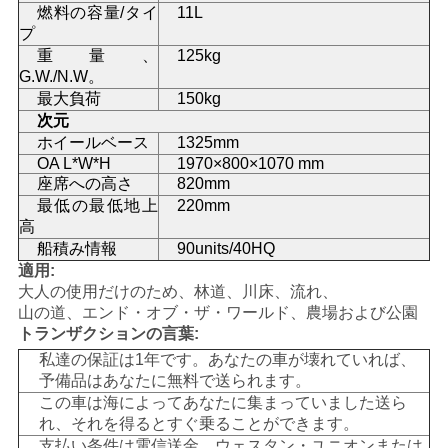
燃料の容量/タイ
11L
プ
地
重量、
125kg
G.W./N.W。
図
最大負荷
150kg
次元
ホイールベース
1325mm
プ
OA L*W*H
1970×800×1070 mm
座席への高さ
820mm
ラ
最低の最低地上
220mm
高
イ
船積み情報
90units/40HQ
バ
適用:
大人の使用だけのため、林道、川床、流れ、
シ
山の道、エンド・オブ・ザ・ワールド、農場および公園
トランザクションの言葉:
ー
私達の保証は1年です。あなたの車が壊れていれば、
予備品はあなたに無料で送られます。
ポ
この車は海によってあなたに集まっていました送ら
れ、それを得るとすぐ乗ることができます。
リ
支払い条件は電信送金、ウェスタン・ユニオンまたは