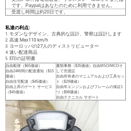
です。Paypalはあなたのために利用できません。
シ
受渡し時間は約20日です。
ー
私達の利点
:
モダンなデザイン、古典的な設計、警察は設計します
1.
高速:Max110 km/h
2.
ヨーロッパの27人のディストリビューター
3.
速い配達商品
4.
E印の証明書
5.
自由船便（$65価値）
書類事務（$35価値）自由MSO/MCOそ
自由24時間の配達通知（$15
して売渡証
価値）
自由所有者のマニュアルおよび工具セッ
自由住宅配達（$45価値）
ト（$29価値）
自由上昇のゲート サービス
自由年エンジンおよびフレームの保証1
（$45価値）
つ（$99価値）
自由テクニカル サポート