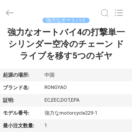
-
2026
Shanghai
Rongyao
Vehicle
強力なオートバイ
Co.,Ltd.
All
強力なオートバイ4の打撃単一
家
Rights
Reserved.
シリンダー空冷のチェーン ド
プ
ライブを移す5つのギヤ
ロ
ダ
起源の場所:
中国
ク
RONGYAO
ブランド名:
ト
EC,EEC,DOT,EPA
証明:
モデル番号:
強力なmotorcycle229-1
私
1
最小注文数量: