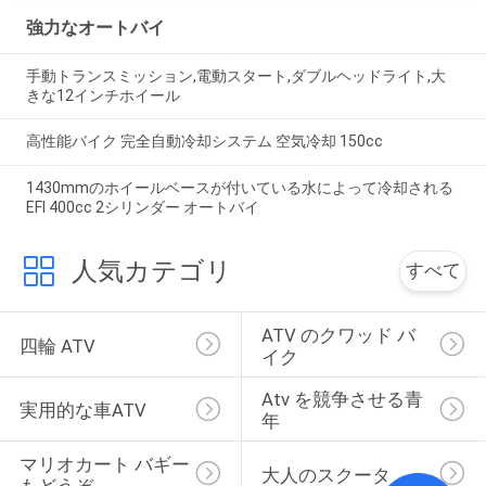
強力なオートバイ
手動トランスミッション,電動スタート,ダブルヘッドライト,大
きな12インチホイール
高性能バイク 完全自動冷却システム 空気冷却 150cc
1430mmのホイールベースが付いている水によって冷却される
EFI 400cc 2シリンダー オートバイ
人気カテゴリ
すべて
ATV のクワッド バ
四輪 ATV
イク
Atv を競争させる青
実用的な車ATV
年
マリオカート バギー
大人のスクータ