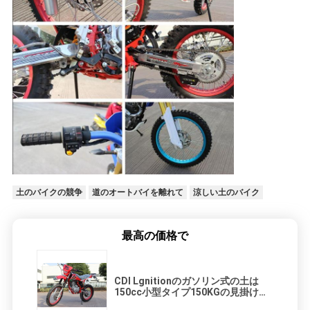
シ
ー
土のバイクの競争
道のオートバイを離れて
涼しい土のバイク
最高の価格で
CDI Lgnitionのガソリン式の土は
150cc小型タイプ150KGの見掛け密
度を自転車に乗ります