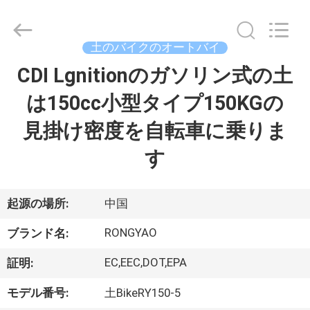
-
2026
Shanghai
Rongyao
Vehicle
土のバイクのオートバイ
Co.,Ltd.
All
CDI Lgnitionのガソリン式の土
家
Rights
Reserved.
は150cc小型タイプ150KGの
プ
見掛け密度を自転車に乗りま
ロ
す
ダ
ク
起源の場所:
中国
ト
RONGYAO
ブランド名:
EC,EEC,DOT,EPA
証明:
私
モデル番号:
土BikeRY150-5