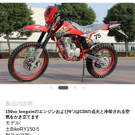
質
管
理
私
達
に
連
絡
製品の説明
し
150cc longxinのエンジンおよび4つはCDIの点火と冷却される空
気をかき立てます
な
モデル:
土BikeRY150-5
さ