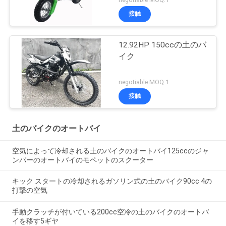
接触
12.92HP 150ccの土のバ
イク
negotiable MOQ:1
接触
土のバイクのオートバイ
空気によって冷却される土のバイクのオートバイ125ccのジャ
ンパーのオートバイのモペットのスクーター
キック スタートの冷却されるガソリン式の土のバイク90cc 4の
打撃の空気
手動クラッチが付いている200cc空冷の土のバイクのオートバ
イを移す5ギヤ