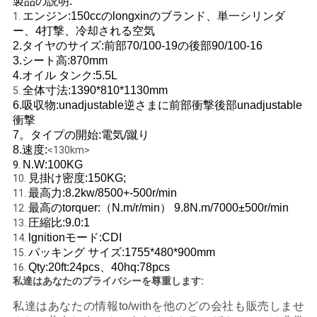
製品の説明:
エンジン:150ccのlongxinのブランド、単一シリンダ
1.
い
ー、4打撃、冷却される空気
2.タイヤのサイズ:前部70/100-19の後部90/100-16
3.シート高:870mm
引
4.オイル タンク:5.5L
全体寸法:1390*810*1130mm
5.
用
6.吸収物:unadjustable逆さまに前部衝撃後部unadjustable
衝撃
を
7。タイプの開始:電気/蹴り
8.速度:
<130km>
要
N.W:100KG
9.
見掛け密度:150KG;
10.
求
最高力:8.2kw/8500+-500r/min
11.
最高のtorquer:（N.m/r/min） 9.8N.m/7000±500r/min
12.
し
圧縮比:9.0:1
13.
な
lgnitionモード:CDI
14.
パッキング サイズ:1755*480*900mm
15.
さ
Qty:20ft:24pcs、40hq:78pcs
16.
私達はあなたのプライバシーを尊重します:
い
私達はあなたの情報to/withを他のどの会社も販売しませ