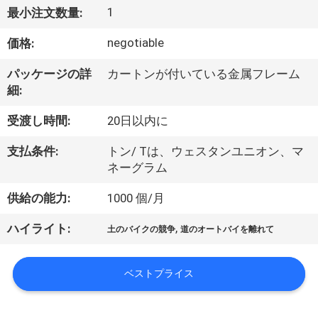
達
1
最小注文数量:
に
negotiable
価格:
つ
パッケージの詳
カートンが付いている金属フレーム
い
細:
て
受渡し時間:
20日以内に
支払条件:
トン/ Tは、ウェスタンユニオン、マ
工
ネーグラム
場
供給の能力:
1000 個/月
旅
,
ハイライト:
土のバイクの競争
道のオートバイを離れて
行
ベストプライス
品