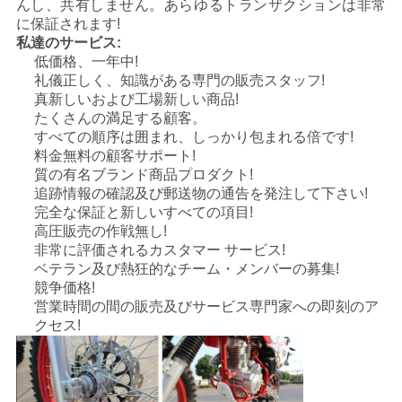
んし、共有しません。あらゆるトランザクションは非常
に保証されます!
地
私達のサービス:
低価格、一年中!
図
礼儀正しく、知識がある専門の販売スタッフ!
真新しいおよび工場新しい商品!
たくさんの満足する顧客。
プ
すべての順序は囲まれ、しっかり包まれる倍です!
料金無料の顧客サポート!
ラ
質の有名ブランド商品プロダクト!
追跡情報の確認及び郵送物の通告を発注して下さい!
イ
完全な保証と新しいすべての項目!
高圧販売の作戦無し!
バ
非常に評価されるカスタマー サービス!
ベテラン及び熱狂的なチーム・メンバーの募集!
シ
競争価格!
営業時間の間の販売及びサービス専門家への即刻のア
ー
クセス!
ポ
リ