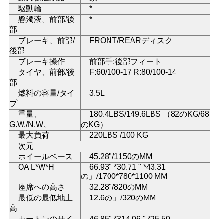
駆動輪
*
地
懸濁液、前部/後
*
部
図
ブレーキ、前部/
FRONT/REARディスク
後部
ブレーキ操作
前部手;後部フィート
プ
タイヤ、前部/後
F:60/100-17 R:80/100-14
部
ラ
燃料の容量/タイ
3.5L
プ
イ
重量、
180.4LBS/149.6LBS （82のKG/68
G.W./N.W。
のKG）
バ
最大負荷
220LBS /100 KG
次元
シ
ホイールベース
45.28"/1150のMM
OA L*W*H
66.93" *30.71 " *43.31
ー
の」/1700*780*1100 MM
座席への高さ
32.28"/820のMM
ポ
最低の最低地上
12.6の」/320のMM
高
リ
カートンのサイ
46.85" *314.96 " *25.59