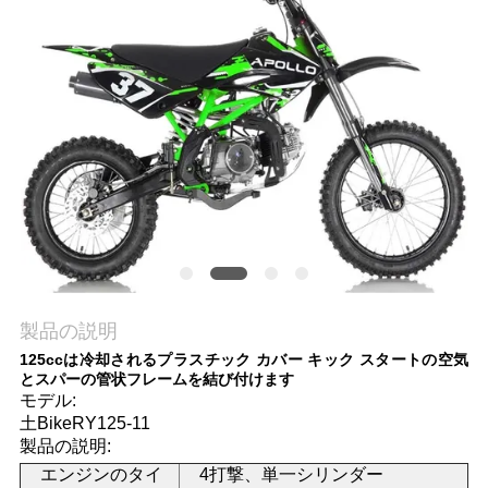
質
管
理
私
達
に
連
製品の説明
絡
125ccは冷却されるプラスチック カバー キック スタートの空気
とスパーの管状フレームを結び付けます
し
モデル:
土BikeRY125-11
な
製品の説明:
さ
エンジンのタイ
4打撃、単一シリンダー