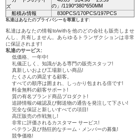
の」/1190*380*650MM
シ
ズ
船積み情報
830PCS/170PCS/197PCS
ー
私達はあなたのプライバシーを尊重します:
私達はあなたの情報to/withを他のどの会社も販売しませ
んし、共有しません。あらゆるトランザクションは非常
に保証されます!
私達のサービス:
低価格、一年中!
礼儀正しく、知識がある専門の販売スタッフ!
真新しいおよび工場新しい商品!
たくさんの満足する顧客。
すべての順序は囲まれ、しっかり包まれる倍です!
料金無料の顧客サポート!
質の有名ブランド商品プロダクト!
追跡情報の確認及び郵送物の通告を発注して下さい!
完全な保証と新しいすべての項目!
高圧販売の作戦無し!
非常に評価されるカスタマー サービス!
ベテラン及び熱狂的なチーム・メンバーの募集!
競争価格!