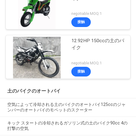
negotiable MOQ:1
接触
12.92HP 150ccの土のバ
イク
negotiable MOQ:1
接触
土のバイクのオートバイ
空気によって冷却される土のバイクのオートバイ125ccのジャ
ンパーのオートバイのモペットのスクーター
キック スタートの冷却されるガソリン式の土のバイク90cc 4の
打撃の空気