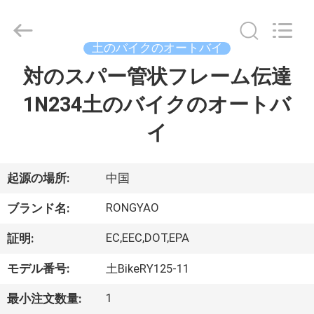
-
2026
Shanghai
Rongyao
Vehicle
土のバイクのオートバイ
Co.,Ltd.
All
対のスパー管状フレーム伝達
家
Rights
Reserved.
1N234土のバイクのオートバ
プ
イ
ロ
ダ
起源の場所:
中国
ク
RONGYAO
ブランド名:
ト
EC,EEC,DOT,EPA
証明:
モデル番号:
土BikeRY125-11
私
1
最小注文数量: