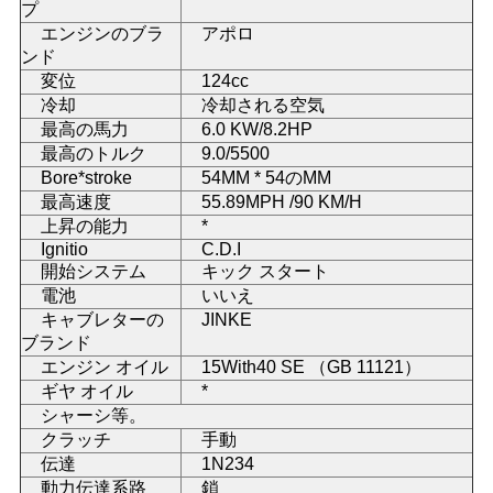
プ
い
エンジンのブラ
アポロ
ンド
変位
124cc
引
冷却
冷却される空気
最高の馬力
6.0 KW/8.2HP
用
最高のトルク
9.0/5500
Bore*stroke
54MM * 54のMM
を
最高速度
55.89MPH /90 KM/H
上昇の能力
*
要
Ignitio
C.D.I
開始システム
キック スタート
求
電池
いいえ
キャブレターの
JINKE
し
ブランド
エンジン オイル
15With40 SE （GB 11121）
な
ギヤ オイル
*
さ
シャーシ等。
クラッチ
手動
い
伝達
1N234
動力伝達系路
鎖