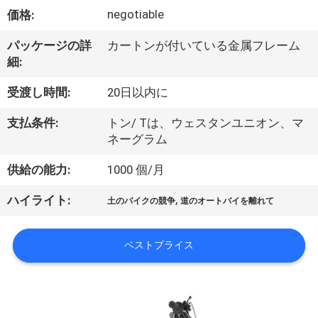
達
negotiable
価格:
に
パッケージの詳
カートンが付いている金属フレーム
つ
細:
い
受渡し時間:
20日以内に
て
支払条件:
トン/ Tは、ウェスタンユニオン、マ
ネーグラム
工
供給の能力:
1000 個/月
場
,
ハイライト:
土のバイクの競争
道のオートバイを離れて
旅
行
ベストプライス
品