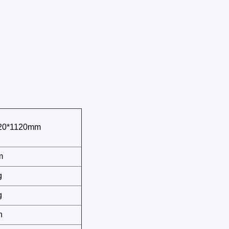
20*1120mm
m
g
g
h