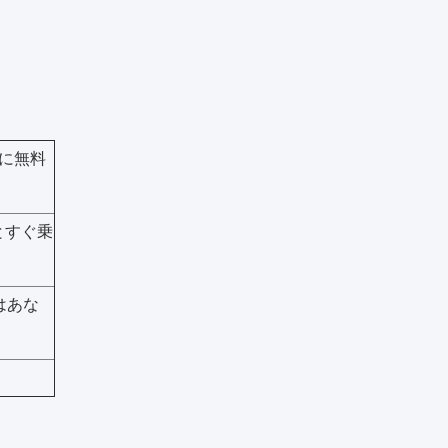
に無料
とすぐ乗
はあな