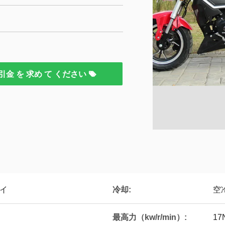
引金 を 求め て ください
冷却:
バイ
空
最高力（kw/r/min）:
17