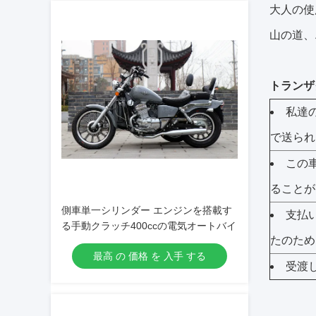
大人の使
山の道、
トランザ
私達
で送られ
この
ることが
側車単一シリンダー エンジンを搭載す
支払
る手動クラッチ400ccの電気オートバイ
たのため
最高 の 価格 を 入手 する
受渡