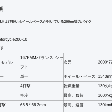
明
および長いホイールベースが付いている200cc猿のバイク
rcycle200-10
明:
167FMMバランス シャ
 モデル
次元
2000*7
フト
ー
単一
ホイール・ベース
1340m
4打撃
乾燥重量
130のk
空冷
最高。負荷
160のk
の打撃
65.5 * 66.2mm
最高。速度
130km/