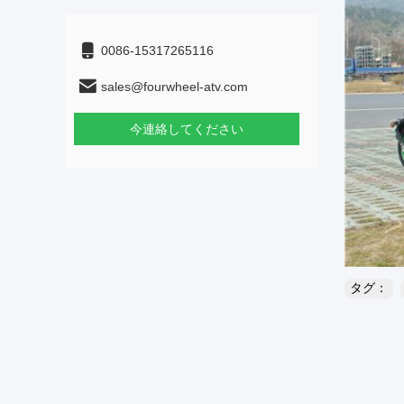
0086-15317265116
sales@fourwheel-atv.com
今連絡してください
タグ：