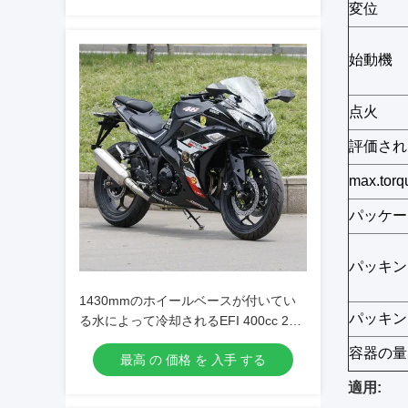
変位
始動機
点火
評価され
max.torq
パッケー
パッキン
1430mmのホイールベースが付いてい
パッキン
る水によって冷却されるEFI 400cc 2シ
リンダー オートバイ
容器の量
最高 の 価格 を 入手 する
適用: