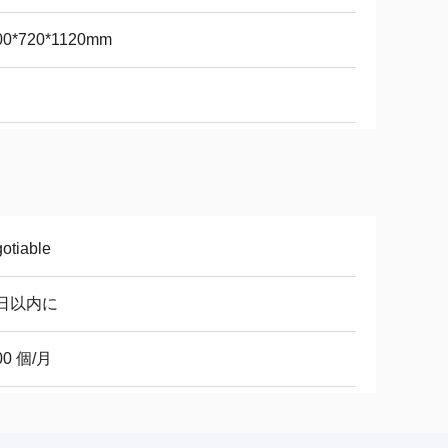
00*720*1120mm
otiable
0日以内に
00 個/月