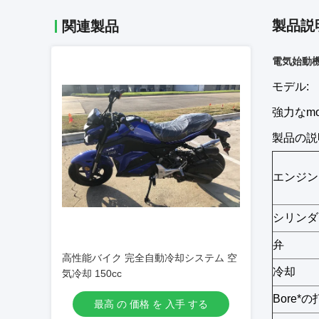
製品説
関連製品
電気始動機
モデル:
強力なmoto
製品の説
エンジン
シリンダ
弁
高性能バイク 完全自動冷却システム 空
冷却
気冷却 150cc
Bore*
最高 の 価格 を 入手 する