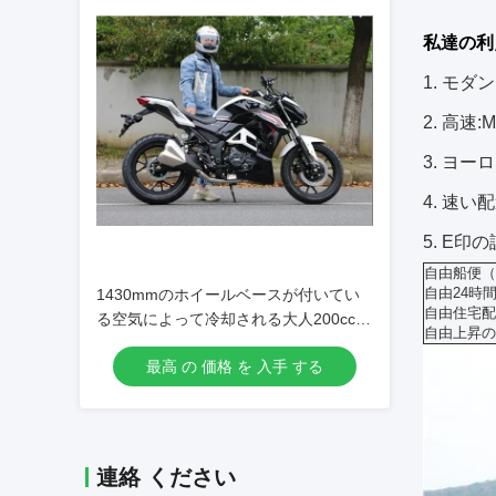
私達の利
1.
モダン
2.
高速:Ma
3.
ヨーロ
4.
速い配
5.
E印の
自由船便（
自由24時
1430mmのホイールベースが付いてい
自由住宅配
る空気によって冷却される大人200ccの
自由上昇の
強力なオートバイ
最高 の 価格 を 入手 する
連絡 ください