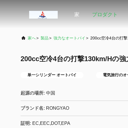
家
プロダクト
家へ
>
製品
>
強力なオートバイ
>
200cc空冷4台の打
200cc空冷4台の打撃130km/H
単一シリンダー オートバイ
電気旅行のオ
起源の場所:
中国
ブランド名:
RONGYAO
証明:
EC,EEC,DOT,EPA