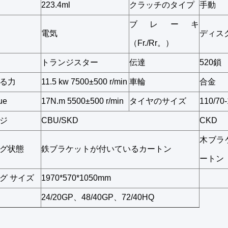
223.4ml
クラッチのタイプ
手動
ブレーキ
電気
ディス
（Fr./Rr。）
トランジスター
伝達
520鎖
る力
11.5 kw 7500±500 r/min
車輪
合金
ue
17N.m 5500±500 r/min
タイヤのサイズ
110/70
ジ
CBU/SKD
CKD
木ブラ
グ状態
鉄ブラケットが付いているカートン
ートン
グ サイズ
1970*570*1050mm
24/20GP、48/40GP、72/40HQ