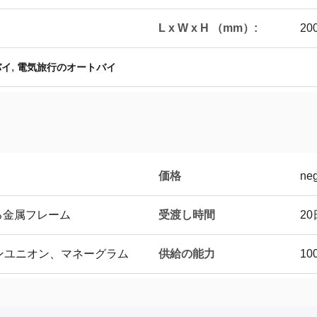
L x W x H （mm）:
20
,
バイ
電気旅行のオートバイ
価格
neg
受渡し時間
る金属フレーム
2
供給の能力
タンユニオン、マネーグラム
10