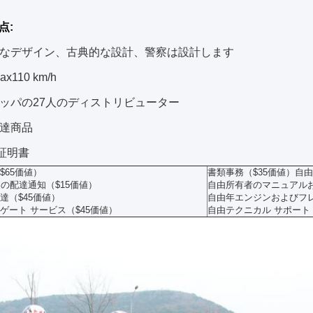
点
:
なデザイン、古典的な設計、警察は設計します
x110 km/h
ッパの27人のディストリビューター
達商品
証明書
$65価値）
書類事務（$35価値）自由
間の配達通知（$15価値）
自由所有者のマニュアルお
達（$45価値）
自由年エンジンおよびフレ
ゲート サービス（$45価値）
自由テクニカル サポート