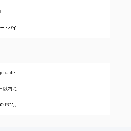
I
オートバイ
otiable
0日以内に
00 PC/月