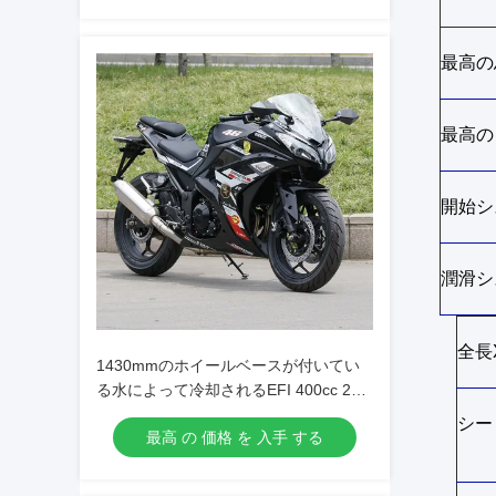
最高の
最高の
開始シ
潤滑シ
全長
1430mmのホイールベースが付いてい
る水によって冷却されるEFI 400cc 2シ
リンダー オートバイ
シー
最高 の 価格 を 入手 する