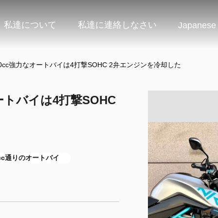
私達について
私達に連絡しなさい
Japanese
0cc強力なオートバイは4打撃SOHC 2弁エンジンを冷却した
ートバイは4打撃SOHC
0cc通りのオートバイ