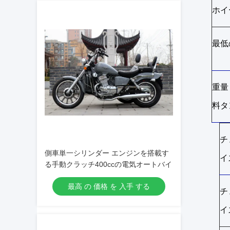
ホイ
最低
重量
料タ
チ
側車単一シリンダー エンジンを搭載す
イ
る手動クラッチ400ccの電気オートバイ
最高 の 価格 を 入手 する
チ
イ