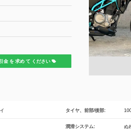
引金 を 求め て ください
タイヤ、前部/後部:
バイ
10
潤滑システム:
ぬ