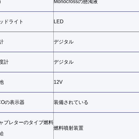
）
Monocrossの懸濁液
ッドライト
LED
計
デジタル
度計
デジタル
池
12V
COの表示器
装備されている
ャブレターのタイプ燃料
燃料噴射装置
給