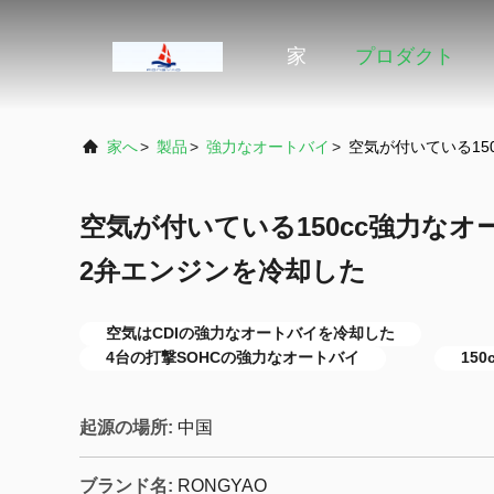
家
プロダクト
家へ
>
製品
>
強力なオートバイ
>
空気が付いている15
空気が付いている150cc強力なオ
2弁エンジンを冷却した
空気はCDIの強力なオートバイを冷却した
4台の打撃SOHCの強力なオートバイ
15
起源の場所:
中国
ブランド名:
RONGYAO