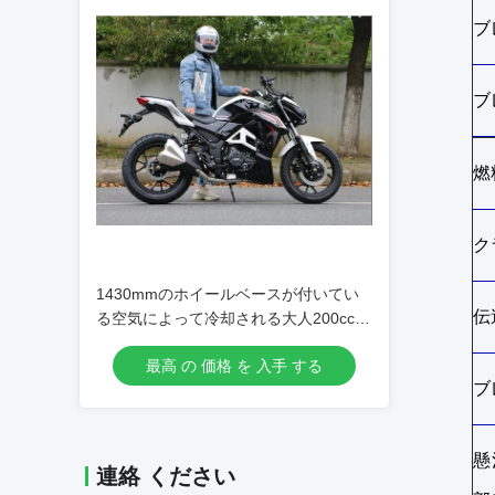
ブ
ブ
燃
ク
1430mmのホイールベースが付いてい
伝
る空気によって冷却される大人200ccの
強力なオートバイ
最高 の 価格 を 入手 する
ブ
懸
連絡 ください