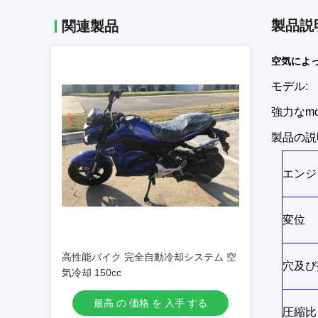
製品説
関連製品
空気によっ
モデル:
強力なmoto
製品の説
エンジ
変位
高性能バイク 完全自動冷却システム 空
穴及び
気冷却 150cc
最高 の 価格 を 入手 する
圧縮比