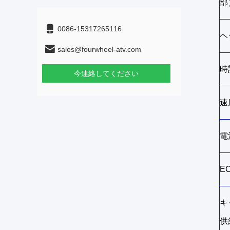
部
0086-15317265116
ヘ
sales@fourwheel-atv.com
時
今連絡してください
速
電
E
キ
供