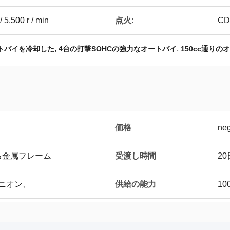
点火:
5,500 r / min
CD
,
,
ートバイを冷却した
4台の打撃SOHCの強力なオートバイ
150cc通りの
価格
neg
受渡し時間
る金属フレーム
2
供給の能力
ユニオン、
10