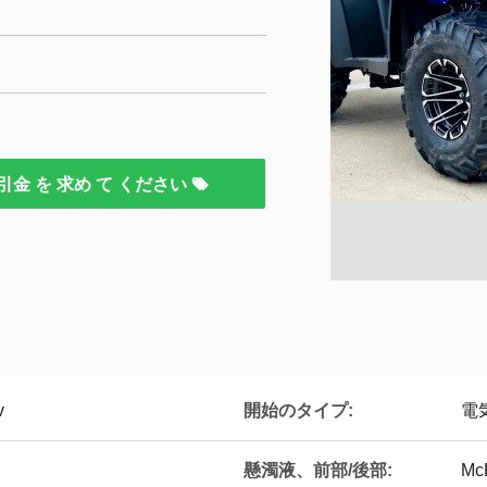
引金 を 求め て ください
開始のタイプ:
v
電
懸濁液、前部/後部:
M