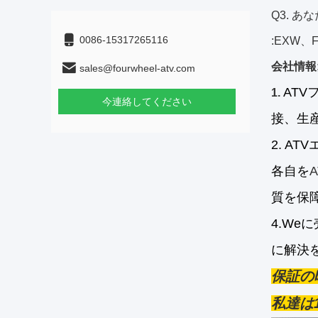
Q3. 
0086-15317265116
:EXW、
会社情報
sales@fourwheel-atv.com
ATV
1.
今連絡してください
接、生
2. 
各自を
質を保
4.Weに
に解決
保証の
私達は