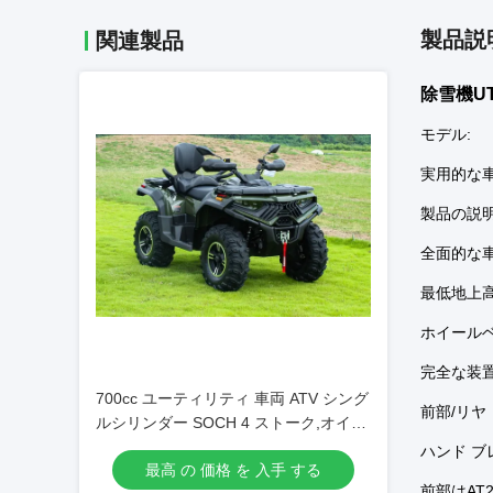
製品説
関連製品
除雪機UTV
モデル:
実用的な車a
製品の説明
全面的な車のサ
最低地上高（
ホイールベ
完全な装置
700cc ユーティリティ 車両 ATV シング
前部/リ
ルシリンダー SOCH 4 ストーク,オイル
&空気冷却
ハンド ブ
最高 の 価格 を 入手 する
前部はAT2