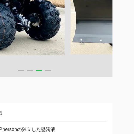
気
cPhersonの独立した懸濁液