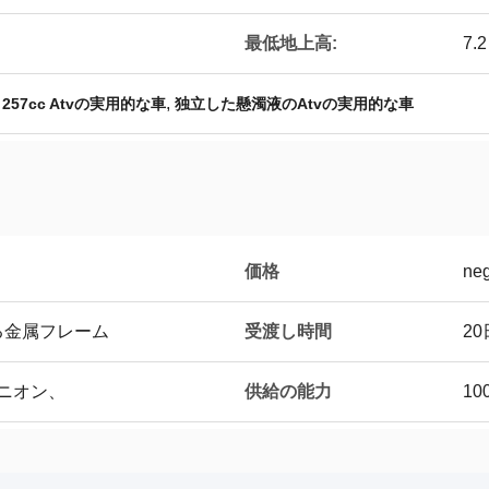
最低地上高:
7.2
,
,
257cc Atvの実用的な車
独立した懸濁液のAtvの実用的な車
価格
neg
受渡し時間
る金属フレーム
2
供給の能力
ユニオン、
10