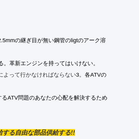
って2.5mmの継ぎ目が無い鋼管のligtのアーク溶
られる。革新エンジンを持ってはいけない。
トによって行かなければならない
3
。
各ATVの
する
ATV問題のあなたの心配を解決するため
する自由な部品供給する!!