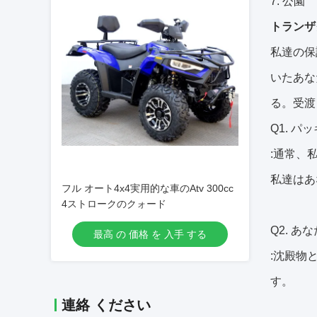
7. 公園
トランザ
私達の保
いたあな
る。受渡
Q1.
パッ
:通常、
私達はあ
フル オート4x4実用的な車のAtv 300cc
4ストロークのクォード
Q2. 
最高 の 価格 を 入手 する
:沈殿物
す。
連絡 ください