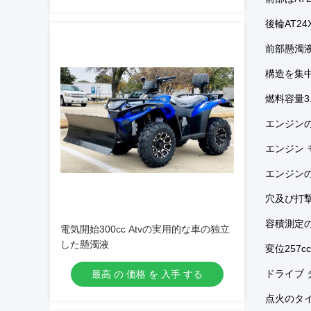
後輪AT24X
前部懸濁液
構造を集
燃料容量3
エンジン
エンジン 
エンジンの
穴及び打撃2.
容積測定の
電気開始300cc Atvの実用的な車の独立
した懸濁液
変位257cc
ドライブ 
最高 の 価格 を 入手 する
点火のタイプ