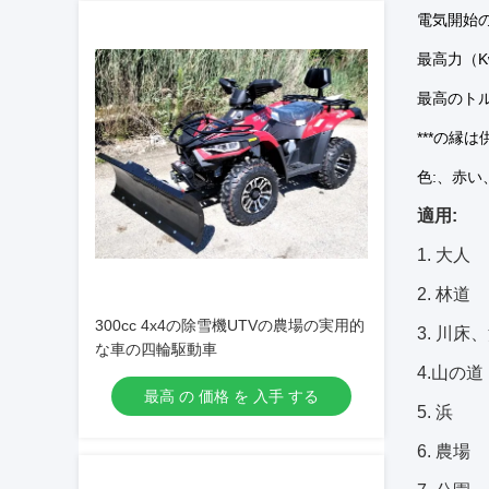
電気開始
最高力（Kw 
最高のトルク（
***の縁
色:、赤
適用:
1.
大人
2. 林道
300cc 4x4の除雪機UTVの農場の実用的
3. 川床
な車の四輪駆動車
4.
山の道
最高 の 価格 を 入手 する
5. 浜
6. 農場