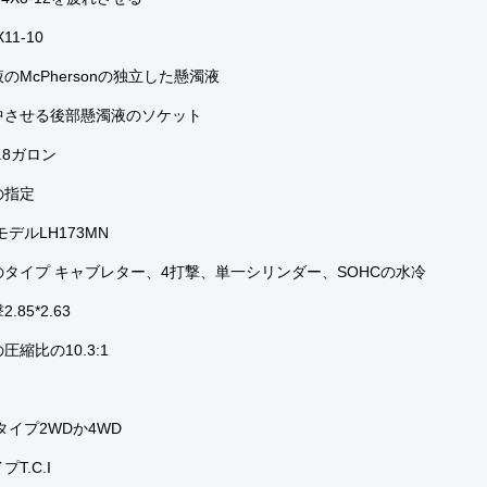
11-10
のMcPhersonの独立した懸濁液
中させる後部懸濁液のソケット
.8ガロン
の指定
モデルLH173MN
タイプ キャブレター、4打撃、単一シリンダー、SOHCの水冷
85*2.63
圧縮比の10.3:1
タイプ2WDか4WD
T.C.I