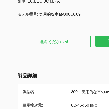
証明:
EC,EEC,DOT,EPA
モデル番号:
実用的な車atv300CC09
連絡 ください
製品詳細
製品名:
300cc実用的な車のat
農産物次元:
83x46x 50 inに