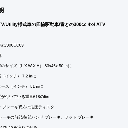
明
/Utility様式車の四輪駆動車/青との300cc 4x4 ATV
tv300CC09
:
イズ（L X W X H） 83x46x 50 inに
インチ） 7.2 inに
ース（インチ） 51 inに
が付いている重量618のlbs
ヤ・ブレーキ双方の油圧ディスク
レーキの前部/後部ハンド ブレーキ、フット ブレーキ
4X8-12を疲れさせる