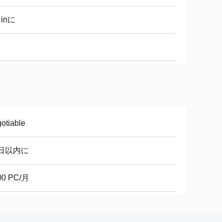
 inに
otiable
0日以内に
00 PC/月