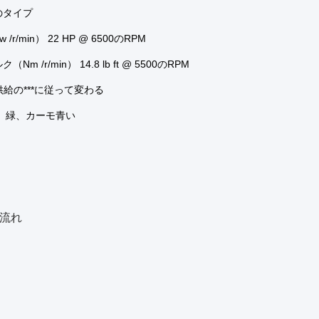
のタイプ
/r/min） 22 HP @ 6500のRPM
Nm /r/min） 14.8 lb ft @ 5500のRPM
は供給の***に従って変わる
い、緑、カーモ青い
、流れ