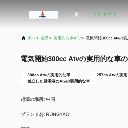
家
プロダクト
家へ
>
製品
>
実用的な車ATV
>
電気開始300cc At
電気開始300cc Atvの実用的な
300cc Atvの実用的な車
257cc Atvの実
独立した懸濁液のAtvの実用的な車
起源の場所:
中国
ブランド名:
RONGYAO