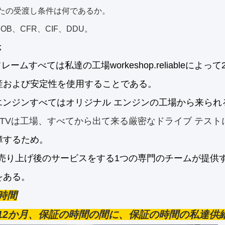
あなたの受渡し条件は何であるか。
FOB、CFR、CIF、DDU。
;
フレームすべては私達の工場workeshop.reliableによ
産および安定性を使用することである。
ATVエンジンすべてはオリジナル エンジンの工場から来
ATVは工場、すべてから出て来る厳密なドライブ テス
障するため。
売り上げ後のサービスを
する1つの専門のチームが
提供
を
ある
。
時間
12か月、保証の時間の間に、保証の時間の私達供給