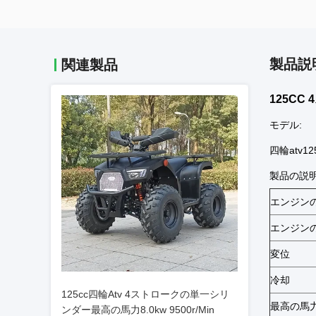
製品説
関連製品
125CC
モデル:
四輪atv12
製品の説明
エンジン
エンジン
変位
冷却
125cc四輪Atv 4ストロークの単一シリ
最高の馬
ンダー最高の馬力8.0kw 9500r/Min