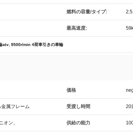
燃料の容量/タイプ:
2.
最高速度:
59
,
輪atv
9500r/min 4荷車引きの車輪
価格
neg
受渡し時間
る金属フレーム
2
供給の能力
ユニオン、
10