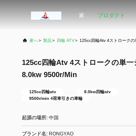
家
プロダクト
家へ
>
製品
>
四輪 ATV
>
125cc四輪Atv 4ストロークの
125cc四輪Atv 4ストロークの
8.0kw 9500r/Min
125cc四輪atv
8.0kw四輪atv
9500r/min 4荷車引きの車輪
起源の場所:
中国
ブランド名:
RONGYAO