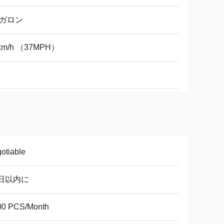
5ガロン
km/h （37MPH）
otiable
0日以内に
00 PCS/Month