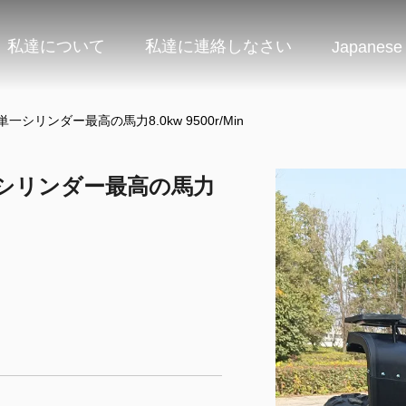
私達について
私達に連絡しなさい
Japanese
単一シリンダー最高の馬力8.0kw 9500r/Min
単一シリンダー最高の馬力