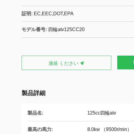
証明:
EC,EEC,DOT,EPA
モデル番号:
四輪atv125CC20
連絡 ください
製品詳細
製品名:
125cc四輪atv
最高の馬力:
8.0kw （9500r/min）