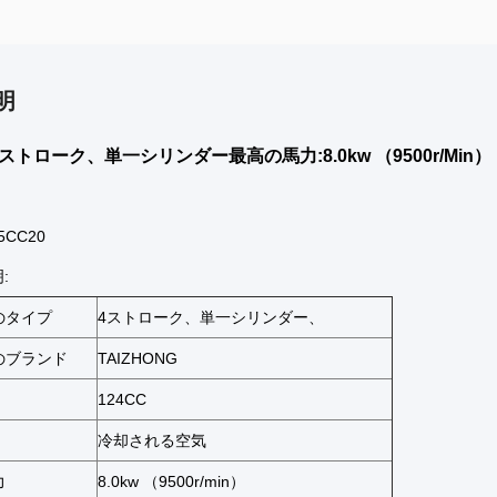
明
 4ストローク、単一シリンダー最高の馬力:8.0kw （9500r/Min）
5CC20
:
のタイプ
4ストローク、単一シリンダー、
のブランド
TAIZHONG
124CC
冷却される空気
力
8.0kw （9500r/min）