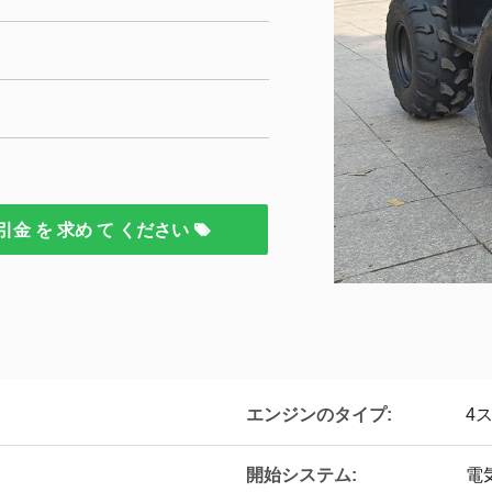
引金 を 求め て ください
エンジンのタイプ:
4
開始システム:
電