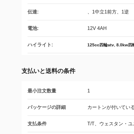
伝達:
、1中立1前方、1逆
電池:
12V 4AH
ハイライト:
,
125cc四輪atv
8.0kw四
支払いと送料の条件
最小注文数量
1
パッケージの詳細
カートンが付いてい
支払条件
T/T、ウェスタン・