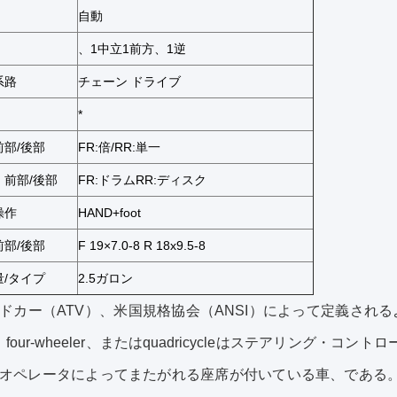
自動
、1中立1前方、1逆
系路
チェーン ドライブ
*
部/後部
FR:倍/RR:単一
前部/後部
FR:ドラムRR:ディスク
操作
HAND+foot
部/後部
F 19×7.0-8 R 18x9.5-8
/タイプ
2.5ガロン
ドカー（ATV）、米国規格協会（ANSI）によって定義されるよ
er、four-wheeler、またはquadricycleはステアリン
オペレータによってまたがれる座席が付いている車、である