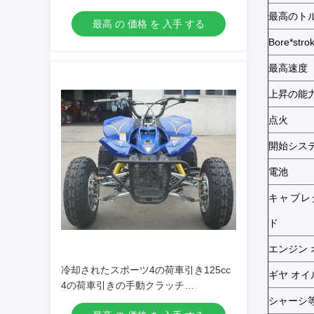
最高のト
最高 の 価格 を 入手 する
Bore*stro
最高速度
上昇の能
点火
開始シス
電池
キャブレ
ド
エンジン 
冷却されたスポーツ4の荷車引き125cc
ギヤ オイ
4の荷車引きの手動クラッチ
7.9hp/7000rpmに油をさして下さい
シャーシ