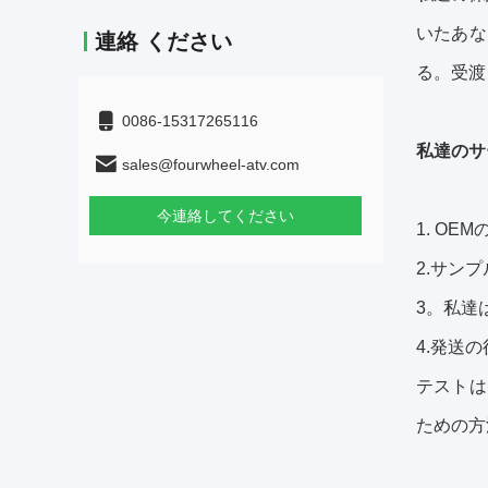
いたあな
連絡 ください
る。受渡
0086-15317265116
私達のサ
sales@fourwheel-atv.com
今連絡してください
1.
OEM
2.サン
3。私達
4.発送
テストは
ための方