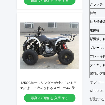
最高 の 価格 を 入手 する
クラッチ
伝達
動力伝達
駆動輪
懸濁液、前
ブレーキ、
ブレーキ
タイヤ、前
燃料の容量
オフロー
125CC単一シリンダーが付いている空
気によって冷却されるスポーツ4の荷車
wheel
引き4の打撃
最高 の 価格 を 入手 する
移動する