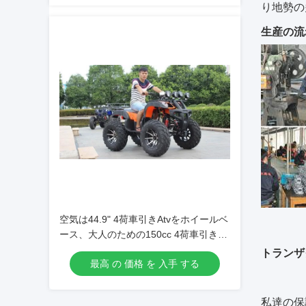
り地勢の
生産の流
空気は44.9" 4荷車引きAtvをホイールベ
ース、大人のための150cc 4荷車引きの
クォード冷却しました
トランザ
最高 の 価格 を 入手 する
私達の保