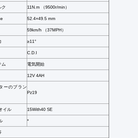
ルク
11N.m （9500r/min）
ke
52.4×49.5
mm
59km/h （
37MPH）
力
≥11°
C.D.I
テム
電気開始
12V 4AH
ターのブラン
Pz19
オイル
15With40 SE
ル
*
等