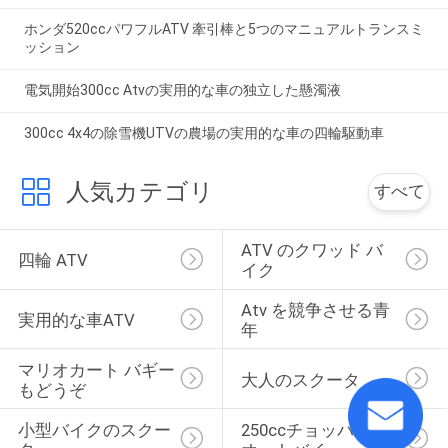
ホンダ520ccパワフルATV 牽引棒と5つのマニュアルトランスミ
ッション
電気開始300cc Atvの実用的な車の独立した懸濁液
300cc 4x4の除雪機UTVの農場の実用的な車の四輪駆動車
人気カテゴリ
すべて
ATV のクワッド バ
四輪 ATV
イク
Atv を競争させる青
実用的な車ATV
年
マリオカート バギー
大人のスクータ
もどうぞ
小型バイクのスクー
250ccチョッパーの