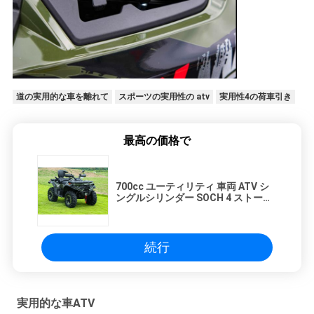
道の実用的な車を離れて
スポーツの実用性の atv
実用性4の荷車引き
最高の価格で
700cc ユーティリティ 車両 ATV シ
ングルシリンダー SOCH 4 ストーク,
オイル&空気冷却
続行
実用的な車ATV