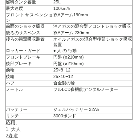
燃料タンク容量
25L
最大速度
100km/h
地
フロントサスペンショ
双Aアーム190mm
ン
図
前面のショック吸収
油とガスの混合型フロントショック吸収
後ろのサスペンス
双Aアーム 230mm
後ろの衝撃吸収装置
オイルとガスの混合型後部ショック吸収
装置
プ
ロッカー・ガード
● 人 の 行動
フロントブレーキ
円盤 (ø210mm)
ラ
後部ブレーキ
円盤 (ø210mm)
イ
前輪
25×8−12
後輪
25×10−12
バ
ハブ
合金製の輪
メートル
フルLCD多機能デジタルメーター
シ
ー
バッテリー
ジェルバッテリー 32Ah
リンチ
3000ポンド
ポ
応用:
1. 大人
リ
2森道