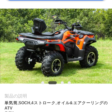
質
管
理
私
達
に
連
絡
し
製品の説明
な
単気筒,SOCH,4ストローク,オイル&エアクーリングの
ATV
さ