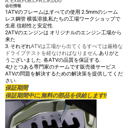
A: EXW,FOB,CFR,CIF,DDU
会社情報
1ATVのフレームは,すべての使用 2.5mmのシーム
レス鋼管 横弧溶接,私たちの工場ワークショップで
生産.信頼性と安定性.
2ATVのエンジンは オリジナルのエンジン工場から
来た
3. それぞれ
ATVは工場から出てくる
すべては厳格な
ドライブテストを経なければなりません.
ありがと
うございました.
各ATVの品質を保証する.
4ひとつある
専門家のチームです
販売後サービス
ATVの問題を解決するための解決策を提供してくだ
さい.
保証期間
保証期間中に,無料の部品を供給します!!