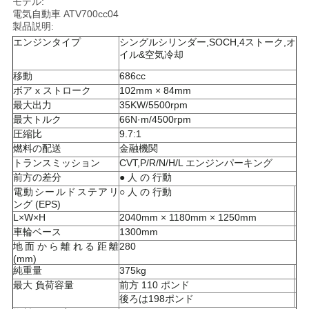
モデル:
電気自動車 ATV700cc04
い
製品説明:
エンジンタイプ
シングルシリンダー,SOCH,4ストーク,オ
イル&空気冷却
引
移動
686cc
ボア x ストローク
102mm × 84mm
用
最大出力
35KW/5500rpm
最大トルク
66N·m/4500rpm
を
圧縮比
9.7:1
要
燃料の配送
金融機関
トランスミッション
CVT,P/R/N/H/L エンジンパーキング
求
前方の差分
● 人 の 行動
電動シールドステアリ
○ 人 の 行動
し
ング (EPS)
L×W×H
2040mm × 1180mm × 1250mm
な
車輪ベース
1300mm
地面から離れる距離
280
さ
(mm)
純重量
375kg
最大 負荷容量
前方 110 ポンド
い
後ろは198ポンド