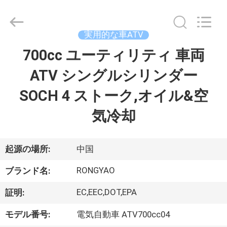
-
2026
Shanghai
Rongyao
Vehicle
実用的な車ATV
Co.,Ltd.
All
700cc ユーティリティ 車両
家
Rights
Reserved.
ATV シングルシリンダー
プ
SOCH 4 ストーク,オイル&空
ロ
気冷却
ダ
ク
起源の場所:
中国
ト
RONGYAO
ブランド名:
EC,EEC,DOT,EPA
証明:
私
モデル番号:
電気自動車 ATV700cc04