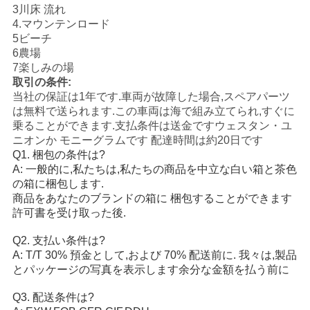
3川床 流れ
シ
4.
マウンテンロード
5ビーチ
ー
6農場
7楽しみの場
取引の条件:
当社の保証は1年です.車両が故障した場合,スペアパーツ
は無料で送られます.この車両は海で組み立てられ,すぐに
乗ることができます.支払条件は送金ですウェスタン・ユ
ニオンか モニーグラムです 配達時間は約20日です
Q1. 梱包の条件は?
A: 一般的に,私たちは,私たちの商品を中立な白い箱と茶色
の箱に梱包します.
商品をあなたのブランドの箱に 梱包することができます
許可書を受け取った後.
Q2. 支払い条件は?
A: T/T 30% 預金として,および 70% 配送前に. 我々は,製品
とパッケージの写真を表示します
余分な金額を払う前に
Q3. 配送条件は?