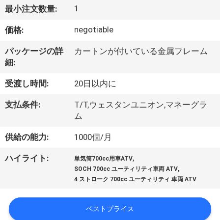
達
1
最小注文数量:
に
negotiable
価格:
つ
パッケージの詳
カートンが付いている金属フレーム
い
細:
て
受渡し時間:
20日以内に
支払条件:
T/T,ウェスタンユニオン,マネーグラ
工
ム
場
供給の能力:
1000個/月
旅
,
ハイライト:
単気筒700cc用車ATV
,
行
SOCH 700cc ユーティリティ車両 ATV
4 ストローク 700cc ユーティリティ 車両 ATV
品
ベストプライス