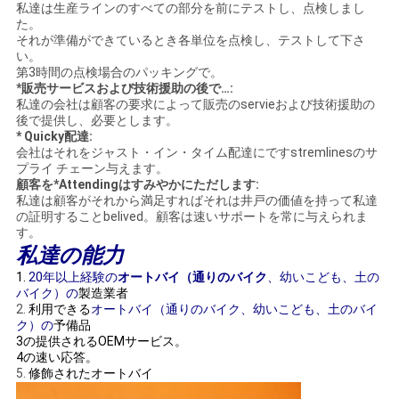
私達は生産ラインのすべての部分を前にテストし、点検しまし
た。
地
それが準備ができているとき各単位を点検し、テストして下さ
い。
図
第3時間の点検場合のパッキングで。
*販売サービスおよび技術援助の後で…:
私達の会社は顧客の要求によって販売のservieおよび技術援助の
後で提供し、必要とします。
プ
* Quicky配達:
会社はそれをジャスト・イン・タイム配達にですstremlinesのサ
ラ
プライ チェーン与えます。
顧客を*Attendingはすみやかにただします:
私達は顧客がそれから満足すればそれは井戸の価値を持って私達
イ
の証明することbelived。顧客は速いサポートを常に与えられま
す。
バ
私達の能力
シ
1.
20年以上経験の
オートバイ（通りのバイク
、幼いこども、土の
バイク）の
製造業者
ー
2.
利用できる
オートバイ（通りのバイク、幼いこども、土のバイ
ク）の
予備品
3の提供されるOEMサービス。
ポ
4の速い応答。
5.
修飾されたオートバイ
リ