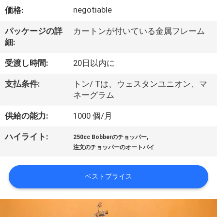
達
negotiable
価格:
に
パッケージの詳
カートンが付いている金属フレーム
つ
細:
い
受渡し時間:
20日以内に
て
支払条件:
トン/ Tは、ウェスタンユニオン、マ
ネーグラム
工
供給の能力:
1000 個/月
場
,
ハイライト:
250cc Bobberのチョッパー
旅
注文のチョッパーのオートバイ
行
ベストプライス
品