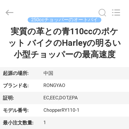
-
2026
Shanghai
Rongyao
Vehicle
250ccチョッパーのオートバイ
Co.,Ltd.
All
実質の革との青110ccのポケ
家
Rights
Reserved.
ット バイクのHarleyの明るい
プ
小型チョッパーの最高速度
ロ
ダ
起源の場所:
中国
ク
RONGYAO
ブランド名:
ト
EC,EEC,DOT,EPA
証明:
ChopperRY110-1
モデル番号:
私
1
最小注文数量: