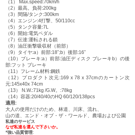
（1） Max.speed:70km/h
い
（2）最高。負荷:200kg
（3）間隔/タンク:300km
（4）エンジン:4打撃、50/110cc
（5）タンク容量:7L
引
（6）開始:電気ペダル
（7）伝達:運転される鎖
用
（8）油圧衝撃吸収材（前部）
（9）タイヤ:a）前部:18";b）後部:16"
を
（10）ブレーキ:a）前部:油圧ディスク ブレーキb）の後
要
部:フット ブレーキ
（11）フレーム材料:鋼鉄
求
（12）プロダクト次元:169 x 78 x 37cmのカートン次
元:145x40x 74cm
し
（13） N.W.:71kg /G.W。:78kg
（14）容器:20/40/40のHQ 60/120/138pcs
な
適用:
大人の使用だけのため、林道、川床、流れ、
さ
山の道、エンド・オブ・ザ・ワールド、農場および公園
私達のサービス
い
なぜ私達を選んで下さいか。
*強い品質管理: