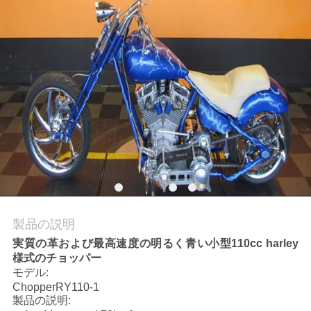
質
管
理
私
達
に
連
絡
製品の説明
実質の革および最高速度の明るく青い小型110cc harley
し
様式のチョッパー
モデル:
な
ChopperRY110-1
製品の説明:
さ