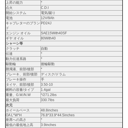
上昇の能力
*
点火
C.D.I
地
開始システム
電気/蹴り
電池
12V/9Ah
図
キャブレターのブラン
PD24J
ド
エンジン オイル
SAE15With40SF
ギヤ オイル
80With40
プ
シャーシ等
クラッチ
自動
ラ
伝達
*
動力伝達系路
*
駆動輪
後輪駆動
イ
懸濁液、前部/後部
*
ブレーキ、前部/後部
ディスク/ドラム
バ
ブレーキ操作
手
タイヤ、前部/後部
3.50-10
シ
燃料の容量/タイプ
1.4gal
重量、G.W./N.W
*/271.2lbs
ー
最大負荷
330.7lbs
次元
ポ
ホイールベース
48.8inches
OA L*W*H
76.8*33.9*44.5inches
座席への高さ
*
リ
最低の最低地上高
3.9inches