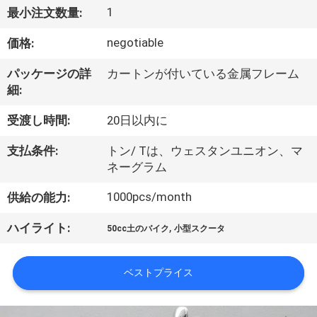
達
1
最小注文数量:
に
negotiable
価格:
つ
パッケージの詳
カートンが付いている金属フレーム
い
細:
て
受渡し時間:
20日以内に
支払条件:
トン/ Tは、ウェスタンユニオン、マ
工
ネーグラム
場
1000pcs/month
供給の能力:
旅
,
ハイライト:
50cc土のバイク
小型スクータ
行
ベストプライス
品