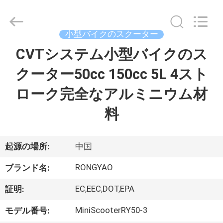
-
2026
Shanghai
Rongyao
Vehicle
小型バイクのスクーター
Co.,Ltd.
All
CVTシステム小型バイクのス
家
Rights
Reserved.
クーター50cc 150cc 5L 4スト
プ
ローク完全なアルミニウム材
ロ
料
ダ
ク
起源の場所:
中国
ト
RONGYAO
ブランド名:
EC,EEC,DOT,EPA
証明:
私
MiniScooterRY50-3
モデル番号: