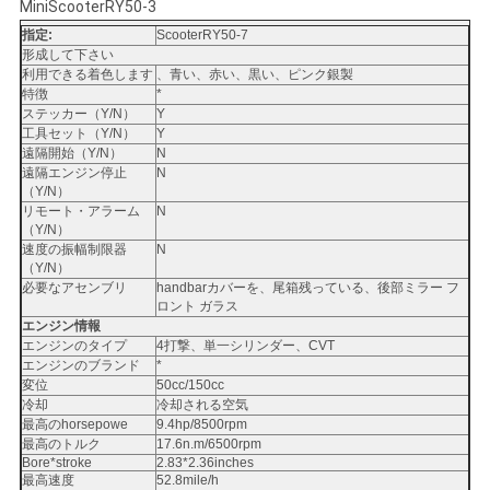
MiniScooterRY50-3
い
指定:
ScooterRY50-7
形成して下さい
利用できる着色します
、青い、赤い、黒い、ピンク銀製
特徴
*
引
ステッカー（Y/N）
Y
工具セット（Y/N）
Y
用
遠隔開始（Y/N）
N
遠隔エンジン停止
N
を
（Y/N）
リモート・アラーム
N
（Y/N）
要
速度の振幅制限器
N
（Y/N）
求
必要なアセンブリ
handbarカバーを、尾箱残っている、後部ミラー フ
ロント ガラス
し
エンジン情報
エンジンのタイプ
4打撃、単一シリンダー、CVT
な
エンジンのブランド
*
変位
50cc/150cc
冷却
冷却される空気
さ
最高のhorsepowe
9.4hp/8500rpm
最高のトルク
17.6n.m/6500rpm
い
Bore*stroke
2.83*2.36inches
最高速度
52.8mile/h