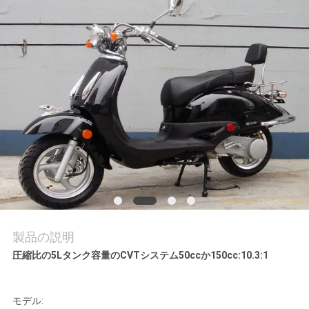
質
管
理
私
達
に
連
絡
製品の説明
し
圧縮比の5Lタンク容量のCVTシステム50ccか150cc:10.3:1
な
さ
モデル: