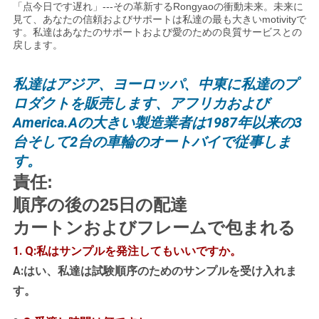
「点今日です遅れ」---その革新するRongyaoの衝動未来。未来に
見て、あなたの信頼およびサポートは私達の最も大きいmotivityで
す。私達はあなたのサポートおよび愛のための良質サービスとの
戻します。
私達はアジア、ヨーロッパ、中東に私達のプ
ロダクトを販売します、アフリカおよび
America.Aの
大きい製造業者は1987年以来の3
台そして2台の車輪のオートバイで従事しま
す。
責任:
順序の後の25日の配達
カートンおよびフレームで包まれる
1. Q:私はサンプルを発注してもいいですか。
A:はい、私達は試験順序のためのサンプルを受け入れま
す。