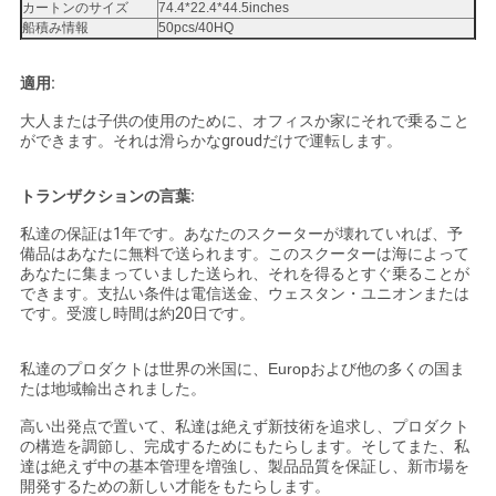
カートンのサイズ
74.4*22.4*44.5inches
シ
船積み情報
50pcs/40HQ
ー
適用:
大人または子供の使用のために、オフィスか家にそれで乗ること
ができます。それは滑らかなgroudだけで運転します。
トランザクションの言葉:
私達の保証は1年です。あなたのスクーターが壊れていれば、予
備品はあなたに無料で送られます。このスクーターは海によって
あなたに集まっていました送られ、それを得るとすぐ乗ることが
できます。支払い条件は電信送金、ウェスタン・ユニオンまたは
です。受渡し時間は約20日です。
私達のプロダクトは世界の米国に、Europおよび他の多くの国ま
たは地域輸出されました。
高い出発点で置いて、私達は絶えず新技術を追求し、プロダクト
の構造を調節し、完成するためにもたらします。そしてまた、私
達は絶えず中の基本管理を増強し、製品品質を保証し、新市場を
開発するための新しい才能をもたらします。