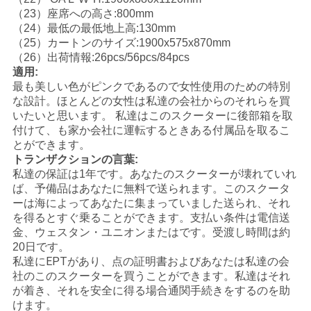
（23）座席への高さ:800mm
地
（24）最低の最低地上高:130mm
（25）カートンのサイズ:1900x575x870mm
図
（26）出荷情報:26pcs/56pcs/84pcs
適用:
最も美しい色がピンクであるので女性使用のための特別
な設計。ほとんどの女性は私達の会社からのそれらを買
プ
いたいと思います。 私達はこのスクーターに後部箱を取
ラ
付けて、も家か会社に運転するときある付属品を取るこ
とができます。
イ
トランザクションの言葉:
私達の保証は1年です。あなたのスクーターが壊れていれ
バ
ば、予備品はあなたに無料で送られます。このスクータ
ーは海によってあなたに集まっていました送られ、それ
シ
を得るとすぐ乗ることができます。支払い条件は電信送
金、ウェスタン・ユニオンまたはです。受渡し時間は約
ー
20日です。
私達にEPTがあり、点の証明書およびあなたは私達の会
ポ
社のこのスクーターを買うことができます。私達はそれ
が着き、それを安全に得る場合通関手続きをするのを助
リ
けます。