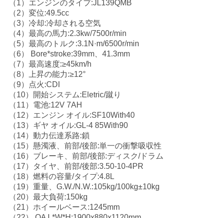
（1）エンジンのタイプ:JL139QMB
い
（2）変位:49.5cc
（3）冷却:冷却される空気
（4）最高の馬力:2.3kw/7500r/min
（5）最高のトルク:3.1N·m/6500r/min
引
（6） Bore*stroke:39mm、41.3mm
（7）最高速度:≥45km/h
用
（8）上昇の能力:≥12°
（9）点火:CDI
を
（10）開始システム:Eletric/蹴り
要
（11）電池:12V 7AH
（12）エンジン オイル:SF10With40
求
（13）ギヤ オイル:GL-4 85With90
（14）動力伝達系路:鎖
し
（15）懸濁液、前部/後部:単一の衝撃吸収性
（16）ブレーキ、前部/後部:ディスク/ドラム
な
（17）タイヤ、前部/後部:3.50-10-4PR
（18）燃料の容量/タイプ:4.8L
さ
（19）重量、G.W./N.W.:105kg/100kg±10kg
（20）最大負荷:150kg
い
（21）ホイールベース:1245mm
（22） OA L*W*H:1900x880x1120mm