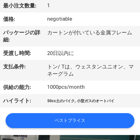
達
1
最小注文数量:
に
negotiable
価格:
つ
パッケージの詳
カートンが付いている金属フレーム
い
細:
て
受渡し時間:
20日以内に
支払条件:
トン/ Tは、ウェスタンユニオン、マ
工
ネーグラム
場
1000pcs/month
供給の能力:
旅
,
ハイライト:
50cc土のバイク
小型ガスのオートバイ
行
ベストプライス
品