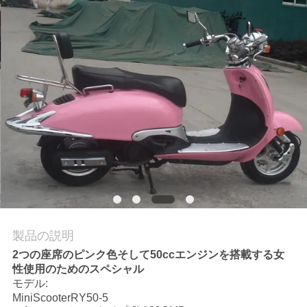
質
管
理
私
達
に
連
絡
製品の説明
し
2つの座席のピンク色そして50ccエンジンを搭載する女
性使用のためのスペシャル
な
モデル:
さ
MiniScooterRY50-5