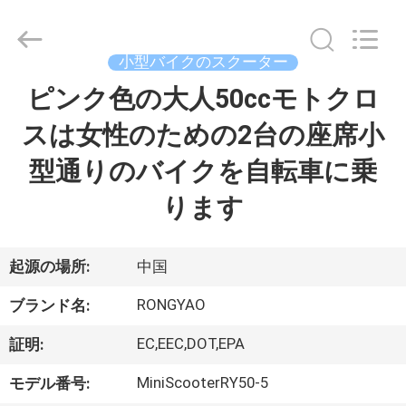
-
2026
Shanghai
Rongyao
Vehicle
小型バイクのスクーター
Co.,Ltd.
All
ピンク色の大人50ccモトクロ
家
Rights
Reserved.
スは女性のための2台の座席小
プ
型通りのバイクを自転車に乗
ロ
ります
ダ
ク
起源の場所:
中国
ト
RONGYAO
ブランド名:
EC,EEC,DOT,EPA
証明:
私
MiniScooterRY50-5
モデル番号: