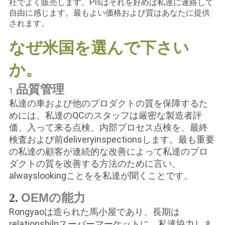
社でよく販売します。Plsはそれを好めば私達に連絡して
シ
自由に感じます。最もよい価格および質はあなたに提供
されます。
ー
なぜ米国を選んで下さい
か。
品質管理
1.
3の車輪のガスのスクーター
私達の車および他のプロダクトの質を保障するた
めには、私達のQCのスタッフは厳密な製造者評
価、入って来る点検、内部プロセス点検を、最終
検査および前deliveryinspectionsします。最も重要
の私達の顧客が連続的な改善によって私達のプロ
ダクトの質を改善する方法のために言い、
alwayslookingことをを私達が聞くことです。
OEMの能力
2.
3車輪のガスのスクーター
Rongyaoは造られた馬小屋であり、長期は
relationshilpスーパーマーケットに、
私達
協力しま