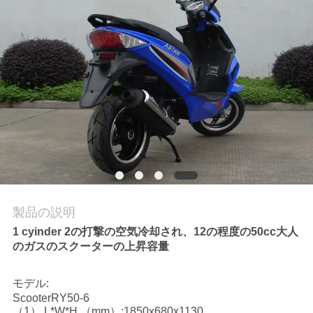
質
管
理
私
達
に
連
製品の説明
絡
1 cyinder 2の打撃の空気冷却され、12の程度の50cc大人
のガスのスクーターの上昇容量
し
な
モデル:
ScooterRY50-6
さ
（1） L*W*H （mm）:1850x680x1130