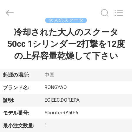
-
2026
Shanghai
Rongyao
Vehicle
大人のスクータ
Co.,Ltd.
All
冷却された大人のスクータ
家
Rights
Reserved.
50cc 1シリンダー2打撃を12度
プ
の上昇容量乾燥して下さい
ロ
ダ
起源の場所:
中国
ク
RONGYAO
ブランド名:
ト
EC,EEC,DOT,EPA
証明:
ScooterRY50-6
モデル番号:
私
1
最小注文数量: