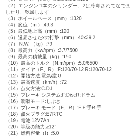
（2）エンジン:1本のシリンダー、2は冷却されてなでま
い
したり、乾燥します
（3）ホイールベース（mm）:1320
（4）変位（ml）:49.3
引
（5）最低地上高（mm）:120
（6）退屈させたxの打撃（mm） 40x39.2
用
（7） N.W. （kg）:79
（8）最高力（kw/rpm）:3.7/7500
を
（9）最高の積載量（kg）:150
（10）最高のトルク（N.m/rpm）:5.0/6500
要
（11）タイヤ（F、R）:F:120/70-12 R:120/70-12
（12）開始方法:電気/蹴り
求
（13）最高速度（km/h）:72
（14）点火方法:C.D.I
し
（15）ブレーキ システム:F:DiscR:ドラム
（16）潤滑モード:しぶき
な
（17）ブレーキ モード（F、R）:F:F:手R:手
さ
（18）点火プラグ:E7RTC
（19）電池:12V7Ah
い
（20）等級の能力:≥12°
（21）燃料容量（l）:5.0