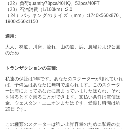
（22）負荷quantity78pcs/40HQ、52pcs/40FT
（23）石油消費（L/100km）:2.0
地
（24）パッキングのサイズ（mm）:1740x560x870、
1900x560x1150
図
適用:
プ
道、浜、農場および公園
大人、林道、川床、流れ、山の
のため
ラ
イ
トランザクションの言葉:
バ
私達の保証は1年です。あなたのスクーターが壊れていれ
ば、予備品はあなたに無料で送られます。このスクータ
シ
ーは海によってあなたに集まっていました送られ、それ
を得るとすぐ乗ることができます。支払い条件は電信送
ー
金、ウェスタン・ユニオンまたはです。受渡し時間は約
20日です。
ポ
リ
この種類のスクーターは強い上昇容量のために私達の会