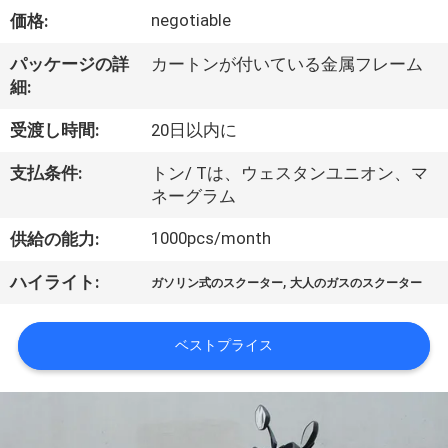
達
negotiable
価格:
に
パッケージの詳
カートンが付いている金属フレーム
つ
細:
い
受渡し時間:
20日以内に
て
支払条件:
トン/ Tは、ウェスタンユニオン、マ
ネーグラム
工
1000pcs/month
供給の能力:
場
,
ハイライト:
ガソリン式のスクーター
大人のガスのスクーター
旅
行
ベストプライス
品