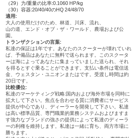
（29）力/重量の比率:0.1060 HP/kg
シ
（30）容器:20/40/40のHQ 24/48/70
適用:
ー
大人の使用だけのため、林道、川床、流れ、
山の道、エンド・オブ・ザ・ワールド、農場および公
園。
トランザクションの言葉:
私達の保証は1年です。あなたのスクーターが壊れていれ
ば、予備品はあなたに無料で送られます。このスクータ
ーは海によってあなたに集まっていました送られ、それ
を得るとすぐ乗ることができます。支払い条件は電信送
金、ウェスタン・ユニオンまたはです。受渡し時間は約
20日です。
比較優位:
私達のマーケティング戦略:国内および海外市場を同時に
拡大して下さい。焦点を合わせる質に消費者にサービス
提供が中心であり、ディーラーを開発して下さい。私達
は高い標準品質、専門職業的業務システムおよびますま
す強力なブランドの強さの提供によって私達のディーラ
ーの利権を維持します。私達は一緒に育ち、両方市場に
勝ちます。