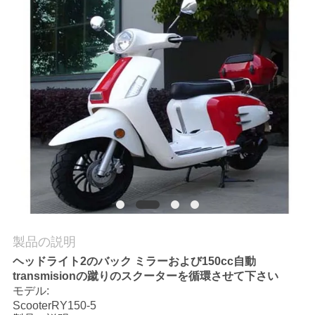
質
管
理
私
達
に
連
絡
製品の説明
し
ヘッドライト2のバック ミラーおよび150cc自動
transmisionの蹴りのスクーターを循環させて下さい
な
モデル:
さ
ScooterRY150-5