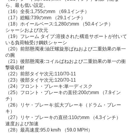
ら、最も低い設定。
地
（16）全長:1,755のmm （69.1インチ）
（17）総幅:739のmm （29.1インチ）
図
（18）ホイールベース:1,280のmm （50.4インチ）
シャーシおよび次元
（19）フレーム タイプ:溶接された構造サポートが付いて
いる負荷軸受け鋼鉄シャーシ
プ
（20）前部懸濁液:油圧螺旋形ばねおよび二重効果の単一
の腕
ラ
（21）後部懸濁液:コイルばねおよび二重効果の単一の衝
イ
撃吸収材
（22）前部タイヤ次元:110/70-11
バ
（23）後部タイヤ次元:120/70-11
（24）フロント・ブレーキ:単一ディスク
シ
（25）フロント・ブレーキの直径:200のmm （7.9イン
チ）
ー
（26）リヤ・ブレーキ:拡大ブレーキ（ドラム・ブレー
キ）
ポ
（27）リヤ・ブレーキの直径:110のmm （4.3インチ）
速度および加速
リ
（28）最高速度:95.0 km/h （59.0 MPH）