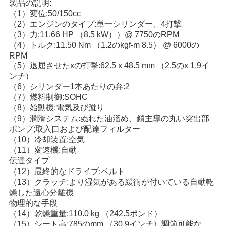
製品の説明:
い
（1）変位:50/150cc
（2）エンジンのタイプ:単一シリンダー、4打撃
（3）力:11.66 HP （8.5 kW））@ 7750のRPM
（4）トルク:11.50 Nm （1.2のkgf-m 8.5） @ 6000の
引
RPM
（5）退屈させたxの打撃:62.5 x 48.5 mm （2.5のx 1.9イ
用
ンチ）
（6）シリンダー1本あたりの弁:2
を
（7）燃料制御:SOHC
（8）始動機:電気及び蹴り
要
（9）潤滑システム:ぬれた油溜め、鎖主導の丸い突出部
求
ポンプ;取入口および配達フィルター
（10）冷却装置:空気
し
（11）変速機:自動
伝達タイプ
な
（12）最終的なドライブ:ベルト
（13）クラッチ:より湿気がある緩衝が付いている自動乾
さ
燥した遠心分離機
物理的な手段
い
（14）乾燥重量:110.0 kg （242.5ポンド）
（15）シート高:785のmm （30.9インチ）調節可能な