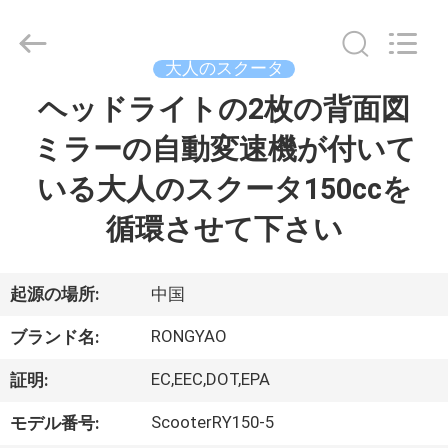
-
2026
Shanghai
Rongyao
Vehicle
大人のスクータ
Co.,Ltd.
All
ヘッドライトの2枚の背面図
家
Rights
Reserved.
ミラーの自動変速機が付いて
プ
いる大人のスクータ150ccを
ロ
循環させて下さい
ダ
ク
起源の場所:
中国
ト
RONGYAO
ブランド名:
EC,EEC,DOT,EPA
証明:
私
ScooterRY150-5
モデル番号: