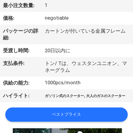
達
1
最小注文数量:
に
negotiable
価格:
つ
パッケージの詳
カートンが付いている金属フレーム
い
細:
て
受渡し時間:
20日以内に
支払条件:
トン/ Tは、ウェスタンユニオン、マ
工
ネーグラム
場
1000pcs/month
供給の能力:
旅
,
ハイライト:
ガソリン式のスクーター
大人のガスのスクーター
行
ベストプライス
品