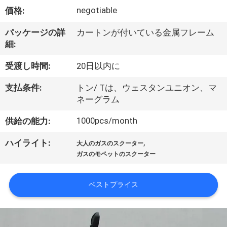
達
negotiable
価格:
に
パッケージの詳
カートンが付いている金属フレーム
つ
細:
い
受渡し時間:
20日以内に
て
支払条件:
トン/ Tは、ウェスタンユニオン、マ
ネーグラム
工
1000pcs/month
供給の能力:
場
,
ハイライト:
大人のガスのスクーター
旅
ガスのモペットのスクーター
行
ベストプライス
品