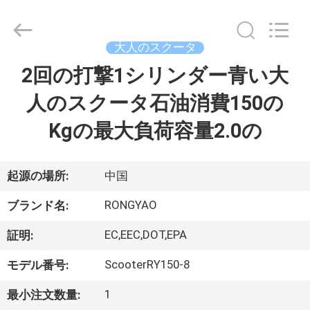
-
2026
Shanghai
Rongyao
Vehicle
大人のスクータ
Co.,Ltd.
All
2回の打撃1シリンダー青い大
家
Rights
Reserved.
人のスクータ石油消費150の
プ
Kgの最大負荷容量2.0の
ロ
ダ
起源の場所:
中国
ク
RONGYAO
ブランド名:
ト
EC,EEC,DOT,EPA
証明:
ScooterRY150-8
モデル番号:
私
1
最小注文数量: