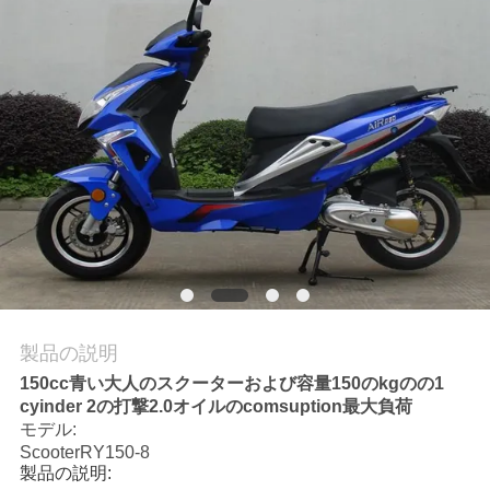
質
管
理
私
達
に
連
絡
製品の説明
150cc青い大人のスクーターおよび容量150のkgのの1
し
cyinder 2の打撃2.0オイルのcomsuption最大負荷
モデル:
な
ScooterRY150-8
製品の説明:
さ