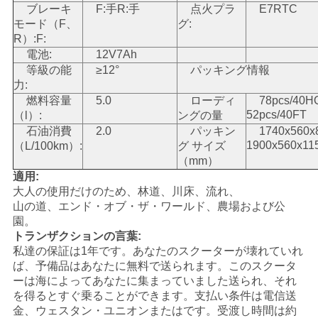
ブレーキ
F:手R:手
点火プラ
E7RTC
モード（F、
グ:
地
R）:F:
電池:
12V7Ah
図
等級の能
≥12°
パッキング情報
力:
燃料容量
5.0
ローディ
78pcs/40
プ
52pcs/40FT
（l）:
ングの量
石油消費
2.0
パッキン
1740x560
ラ
1900x560x11
（L/100km）:
グ サイズ
（mm）
イ
適用:
バ
大人の使用だけのため、林道、川床、流れ、
山の道、エンド・オブ・ザ・ワールド、農場および公
シ
園。
トランザクションの言葉:
ー
私達の保証は1年です。あなたのスクーターが壊れていれ
ば、予備品はあなたに無料で送られます。このスクータ
ポ
ーは海によってあなたに集まっていました送られ、それ
を得るとすぐ乗ることができます。支払い条件は電信送
リ
金、ウェスタン・ユニオンまたはです。受渡し時間は約