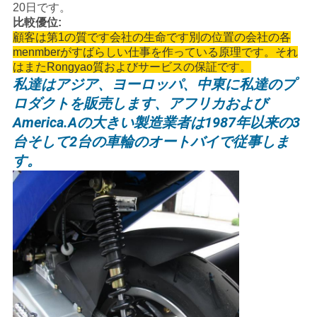
20日です。
シ
比較優位:
顧客は第1の質です会社の生命です別の位置の会社の各
ー
menmberがすばらしい仕事を作っている原理です。それ
はまたRongyao質およびサービスの保証です。
私達はアジア、ヨーロッパ、中東に私達のプ
ロダクトを販売します、アフリカおよび
America.Aの
大きい製造業者は1987年以来の3
台そして2台の車輪のオートバイで従事しま
す。