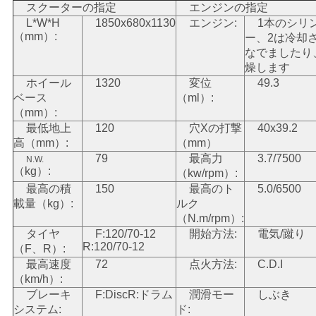
スクーターの指定
エンジンの指定
い
L*W*H
1850x680x1130
エンジン:
1本のシリ
（mm）:
ー、2は冷却
なでましたり
引
燥します
ホイール
1320
変位
49.3
用
ベース
（ml）:
（mm）:
を
最低地上
120
穴Xの打撃
40x39.2
高（mm）:
（mm）
要
79
最高力
3.7/7500
N.W.
（kg）:
（kw/rpm）:
求
最高の積
150
最高のト
5.0/6500
載量（kg）:
ルク
し
（N.m/rpm）:
タイヤ
F:120/70-12
開始方法:
電気/蹴り
な
R:120/70-12
（F、R）:
最高速度
72
点火方法:
C.D.I
さ
（km/h）:
い
ブレーキ
F:DiscR:ドラム
潤滑モー
しぶき
システム:
ド: