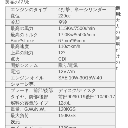
製品の説明:
い
適
エンジンのタイプ
4打撃、単一シリンダー
用:
変位
229cc
大
冷却
空冷
人
引
最高の馬力
11.5Kw/7500r/min
の
最高のトルク
17.0Kw/5500r/min
使
用
Bore*stroke
67mm*65mm
用
最高速度
110のkm/h
を
だ
上昇の能力
12º
け
点火
CDI
要
の
開始システム
蹴り/電気
た
電池
12V7Ah
求
エンジン オイル
SAE 10W-30/15W-40
シャーシ等。
し
ブレーキ、前部/後部
ディスク/ディスク
な
タイヤ、前部/後部
前部90/90-19後部110/90-17
燃料の容量/タイプ
12のL
さ
重量、G.W./N.W。
120KGS
最大負荷
150KGS
い
次元