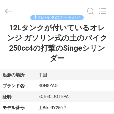
-
2026
Shanghai
Rongyao
Vehicle
土のバイクのオートバイ
Co.,Ltd.
All
12Lタンクが付いているオレ
家
Rights
Reserved.
ンジ ガソリン式の土のバイク
プ
250cc4の打撃のSingeシリン
ロ
ダー
ダ
ク
起源の場所:
中国
ト
RONGYAO
ブランド名:
EC,EEC,DOT,EPA
証明:
私
モデル番号:
土BikeRY250-2