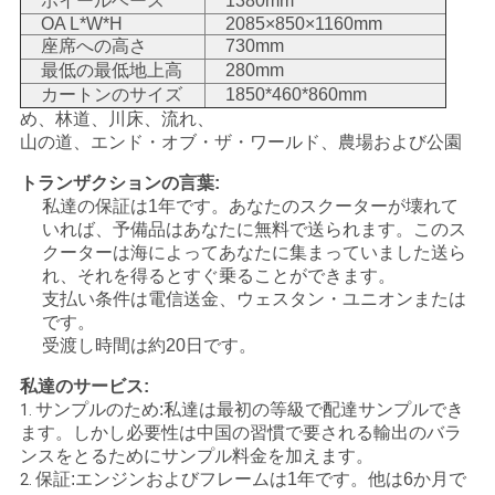
ホイールベース
1380mm
OA L*W*H
2085×850×1160mm
地
座席への高さ
730mm
最低の最低地上高
280mm
図
カートンのサイズ
1850*460*860mm
め、林道、川床、流れ、
山の道、エンド・オブ・ザ・ワールド、農場および公園
プ
トランザクションの言葉:
私達の保証は1年です。あなたのスクーターが壊れて
ラ
いれば、予備品はあなたに無料で送られます。このス
イ
クーターは海によってあなたに集まっていました送ら
れ、それを得るとすぐ乗ることができます。
バ
支払い条件は電信送金、ウェスタン・ユニオンまたは
です。
シ
受渡し時間は約20日です。
ー
私達のサービス:
サンプルのため:私達は最初の等級で配達サンプルでき
1.
ポ
ます。しかし必要性は中国の習慣で要される輸出のバラ
ンスをとるためにサンプル料金を加えます。
リ
保証:エンジンおよびフレームは1年です。他は6か月で
2.