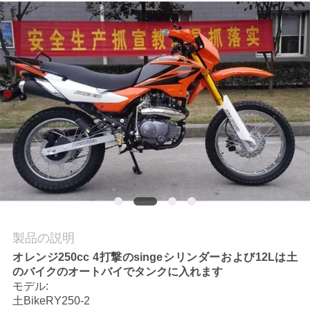
質
管
理
私
達
に
連
絡
製品の説明
し
オレンジ250cc 4打撃のsingeシリンダーおよび12Lは土
のバイクのオートバイでタンクに入れます
な
モデル:
さ
土BikeRY250-2