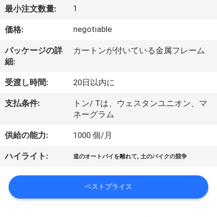
達
1
最小注文数量:
に
negotiable
価格:
つ
パッケージの詳
カートンが付いている金属フレーム
い
細:
て
受渡し時間:
20日以内に
支払条件:
トン/ Tは、ウェスタンユニオン、マ
工
ネーグラム
場
供給の能力:
1000 個/月
旅
,
ハイライト:
道のオートバイを離れて
土のバイクの競争
行
ベストプライス
品