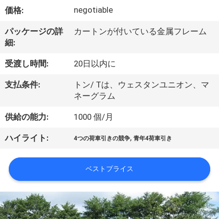
達
negotiable
価格:
に
パッケージの詳
カートンが付いている金属フレーム
つ
細:
い
受渡し時間:
20日以内に
て
支払条件:
トン/ Tは、ウェスタンユニオン、マ
ネーグラム
工
供給の能力:
1000 個/月
場
,
ハイライト:
4つの荷車引きの競争
青年4荷車引き
旅
行
ベストプライス
品