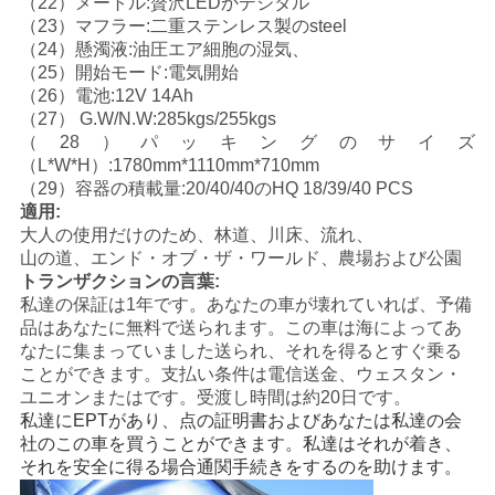
（22）メートル:贅沢LEDかデジタル
（23）マフラー:二重ステンレス製のsteel
地
（24）懸濁液:油圧エア細胞の湿気、
（25）開始モード:電気開始
図
（26）電池:12V 14Ah
（27） G.W/N.W:285kgs/255kgs
（28）パッキングのサイズ
プ
（L*W*H）:1780mm*1110mm*710mm
（29）容器の積載量:20/40/40のHQ 18/39/40 PCS
ラ
適用:
大人の使用だけのため、林道、川床、流れ、
イ
山の道、エンド・オブ・ザ・ワールド、農場および公園
トランザクションの言葉:
バ
私達の保証は1年です。あなたの車が壊れていれば、予備
品はあなたに無料で送られます。この車は海によってあ
シ
なたに集まっていました送られ、それを得るとすぐ乗る
ことができます。支払い条件は電信送金、ウェスタン・
ー
ユニオンまたはです。受渡し時間は約20日です。
私達にEPTがあり、点の証明書およびあなたは私達の会
ポ
社のこの車を買うことができます。私達はそれが着き、
それを安全に得る場合通関手続きをするのを助けます。
リ