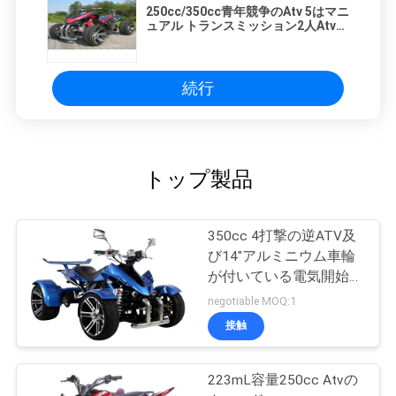
250cc/350cc青年競争のAtv 5はマニ
ュアル トランスミッション2人Atvを
着色します
続行
トップ製品
350cc 4打撃の逆ATV及
び14"アルミニウム車輪
が付いている電気開始マ
ニュアル
negotiable MOQ:1
接触
223mL容量250cc Atvの