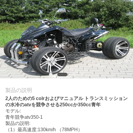
質
管
理
私
達
に
連
製品の説明
絡
2人のための5 colrおよびマニュアル トランスミッション
の水冷のatvを競争させる250ccか350cc青年
し
モデル:
な
青年競争atv350-1
製品の説明:
さ
（1）最高速度:130km/h （78MPH）