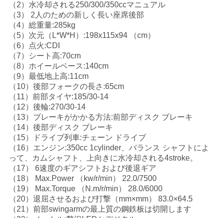
（2）水冷却される250/300/350ccマニュアル
い
（3） 2人のための新しく長い座席後部
（4）総重量:285kg
（5）次元（L*W*H）:198x115x94 （cm）
（6）点火:CDI
引
（7）シート高:70cm
用
（8）ホイールベース:140cm
（9）最低地上高:11cm
を
（10）後部フォークの長さ:65cm
（11）前部タイヤ:185/30-14
要
（12）後輪:270/30-14
（13）ブレーキがかかる方法:前部ディスク ブレーキ
求
（14）後部ディスク ブレーキ
（15）ドライブ列車:チェーン ドライブ
し
（16）エンジン:350cc 1cylinder、バランス シャフトによ
って、カムシャフト、上向きに水冷却される4stroke。
な
（17） 6速度のギアシフトおよび後退ギア
（18） Max.Power （kw/r/min） 22.0/7500
さ
（19） Max.Torque （N.m/r/min） 28.0/6000
（20）退屈させるおよび打撃（mm×mm） 83.0×64.5
い
（21）前部swingarmの最上質の鋼鉄板は切開します