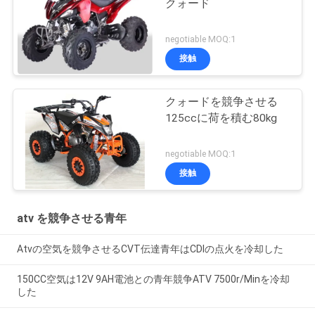
クォード
negotiable MOQ:1
接触
クォードを競争させる
125ccに荷を積む80kg
negotiable MOQ:1
接触
atv を競争させる青年
Atvの空気を競争させるCVT伝達青年はCDIの点火を冷却した
150CC空気は12V 9AH電池との青年競争ATV 7500r/Minを冷却
した