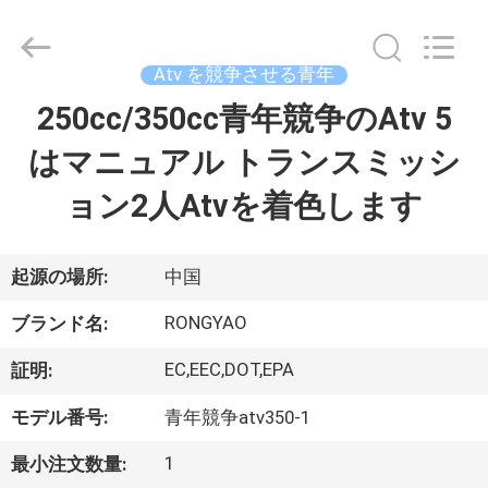
-
2026
Shanghai
Rongyao
Vehicle
Atv を競争させる青年
Co.,Ltd.
All
250cc/350cc青年競争のAtv 5
家
Rights
Reserved.
はマニュアル トランスミッシ
プ
ョン2人Atvを着色します
ロ
ダ
起源の場所:
中国
ク
RONGYAO
ブランド名:
ト
EC,EEC,DOT,EPA
証明:
モデル番号:
青年競争atv350-1
私
1
最小注文数量: