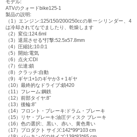
モデル:
い
ATVのクォードbike125-1
製品の説明:
（1）エンジン:125/150/200/250ccの単一シリンダー、4
は冷却されてなでましたり、乾燥します
引
（2）変位:124.6ml
（3）退屈させる*打撃:52.5x57.8mm
用
（4）圧縮比:10.0:1
（5）開始:電気
を
（6）点火:CDI
要
（7）伝達:鎖
（8）クラッチ:自動
求
（9）ギヤ:1+1のギヤか3 + 1ギヤ
（10）最終的なドライブ:鎖420
し
（11）フレーム:鋼鉄
（12）前部タイヤ:8"
な
（13）後輪:8"
（14）フロント・ブレーキ:ドラム・ブレーキ
さ
（15）リヤ・ブレーキ:油圧ディスク ブレーキ
（16）色の選択:、黒い、赤い、黄色青い
い
（17）プロダクト サイズ:142*99*103 cm
（18）パッキングのサイズ:139*83*65 cm