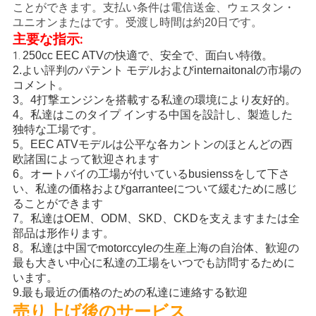
ことができます。支払い条件は電信送金、ウェスタン・
シ
ユニオンまたはです。受渡し時間は約20日です。
主要な指示:
ー
250cc EEC ATVの快適で、安全で、面白い特徴。
1.
2.よい評判のパテント モデルおよびinternaitonalの市場の
コメント。
3。4打撃エンジンを搭載する私達の環境により友好的。
4。私達はこのタイプ インする中国を設計し、製造した
独特な工場です。
5。EEC ATVモデルは公平な各カントンのほとんどの西
欧諸国によって歓迎されます
6。オートバイの工場が付いているbusienssをして下さ
い、私達の価格およびgarranteeについて緩むために感じ
ることができます
7。私達はOEM、ODM、SKD、CKDを支えますまたは全
部品は形作ります。
8。私達は中国でmotorccyleの生産上海の自治体、歓迎の
最も大きい中心に私達の工場をいつでも訪問するために
います。
9.最も最近の価格のための私達に連絡する歓迎
売り上げ後のサービス