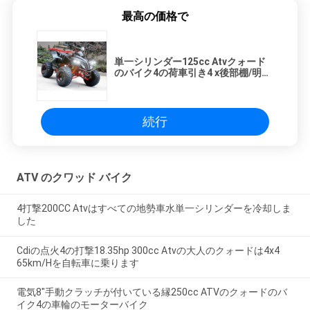
最高の価格で
単一シリンダー125cc Atvクォード
のバイク4の荷車引き4 x後部棚/明る
いヘッドライトとの4
続行
ATV のクワッド バイク
4打撃200CC Atvはすべての地勢車水単一シリンダーを冷却しま
した
Cdiの点火4の打撃18.35hp 300cc Atvの大人のクォードは4x4
65km/Hを自転車に乗ります
電気8"手動クラッチが付いている縁250cc ATVのクォードのバ
イク4の車輪のモーターバイク