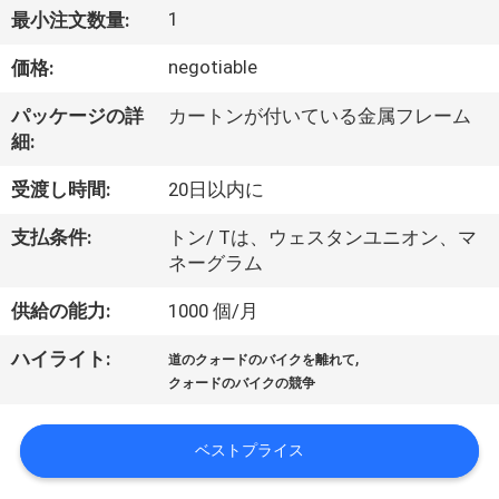
達
1
最小注文数量:
に
negotiable
価格:
つ
パッケージの詳
カートンが付いている金属フレーム
い
細:
て
受渡し時間:
20日以内に
支払条件:
トン/ Tは、ウェスタンユニオン、マ
工
ネーグラム
場
供給の能力:
1000 個/月
旅
,
ハイライト:
道のクォードのバイクを離れて
行
クォードのバイクの競争
ベストプライス
品