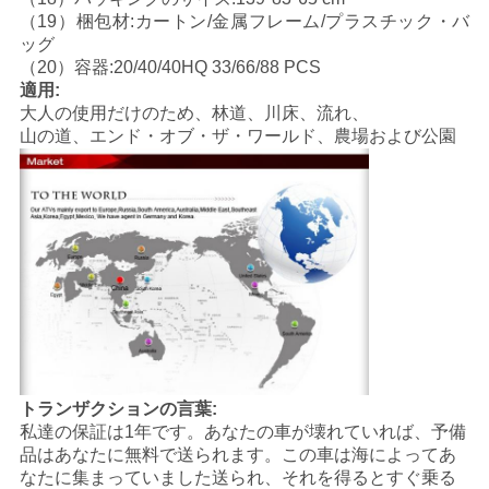
（19）梱包材:カートン/金属フレーム/プラスチック・バ
地
ッグ
（20）容器:20/40/40HQ 33/66/88 PCS
図
適用:
大人の使用だけのため、林道、川床、流れ、
山の道、エンド・オブ・ザ・ワールド、農場および公園
プ
ラ
イ
バ
シ
ー
トランザクションの言葉:
ポ
私達の保証は1年です。あなたの車が壊れていれば、予備
品はあなたに無料で送られます。この車は海によってあ
リ
なたに集まっていました送られ、それを得るとすぐ乗る