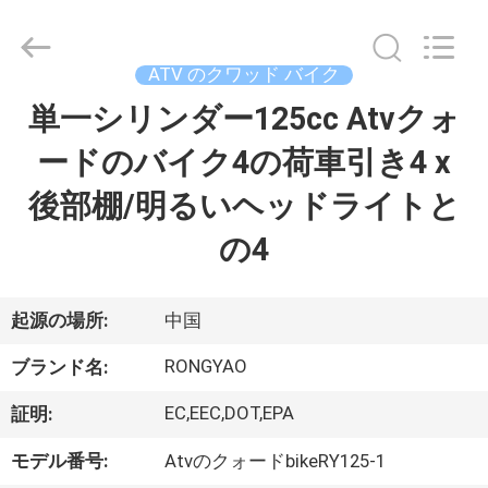
-
2026
Shanghai
Rongyao
Vehicle
ATV のクワッド バイク
Co.,Ltd.
All
単一シリンダー125cc Atvクォ
家
Rights
Reserved.
ードのバイク4の荷車引き4 x
プ
後部棚/明るいヘッドライトと
ロ
の4
ダ
ク
起源の場所:
中国
ト
RONGYAO
ブランド名:
EC,EEC,DOT,EPA
証明:
私
モデル番号:
AtvのクォードbikeRY125-1