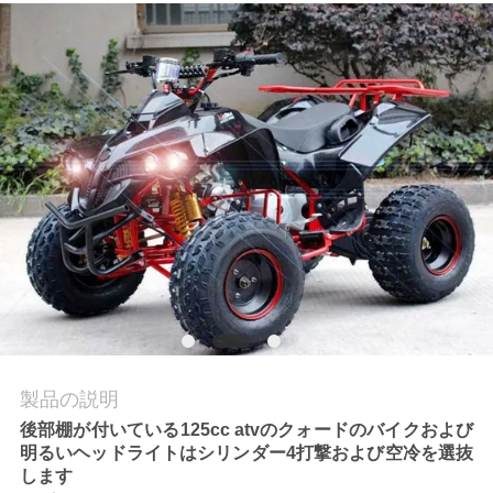
質
管
理
私
達
に
連
絡
し
製品の説明
後部棚が付いている125cc atvのクォードのバイクおよび
な
明るいヘッドライトはシリンダー4打撃および空冷を選抜
します
さ