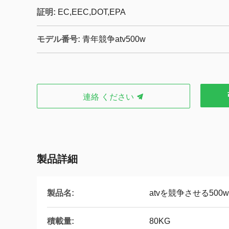
証明:
EC,EEC,DOT,EPA
モデル番号:
青年競争atv500w
連絡 ください
製品詳細
製品名:
atvを競争させる500
積載量:
80KG