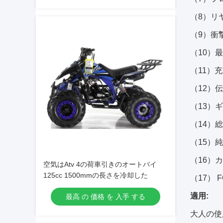
（8）リ
（9）衝
（10）最高
（11）充
（12）伝
（13）
（14）総
（15）純
（16）カ
空気はAtv 4の荷車引きのオートバイ
125cc 1500mmの長さを冷却した
（17） FC
適用:
最高 の 価格 を 入手 する
大人の使