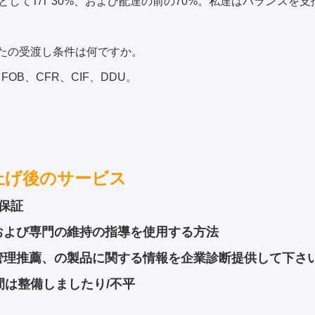
物としてT/T 30%、および配達の前の70%。私達はバランス
たの受渡し条件は何ですか。
、FOB、CFR、CIF、DDU。
上げ後のサービス
の保証
および専門の維持の指導を使用する方法
管理推薦、の製品に関する情報を企業診断提供して下さ
間は整備しましたり/不平