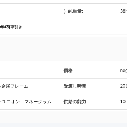
）純重量:
38
年4荷車引き
価格
neg
受渡し時間
る金属フレーム
2
供給の能力
タンユニオン、マネーグラム
10