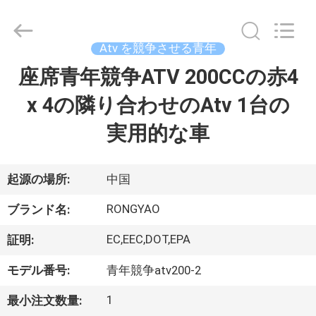
-
2026
Shanghai
Rongyao
Vehicle
Atv を競争させる青年
Co.,Ltd.
All
座席青年競争ATV 200CCの赤4
家
Rights
Reserved.
x 4の隣り合わせのAtv 1台の
プ
実用的な車
ロ
ダ
起源の場所:
中国
ク
RONGYAO
ブランド名:
ト
EC,EEC,DOT,EPA
証明:
モデル番号:
青年競争atv200-2
私
1
最小注文数量: