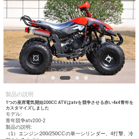
質
管
理
私
達
に
連
製品の説明
絡
1つの座席電気開始200CC ATVはatvを競争させる赤い4x4青年を
カスタマイズしました
し
モデル:
青年競争atv200-2
な
製品の説明:
（1）エンジン:200/250CCの単一シリンダー、4打撃、冷
さ