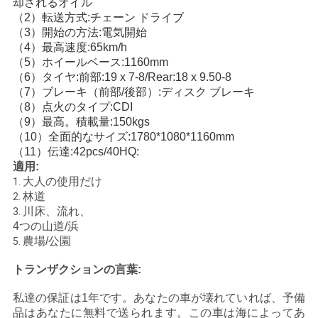
却されるオイル
（2）転送方式:チェーン ドライブ
い
（3）開始の方法:電気開始
（4）最高速度:65km/h
（5）ホイールベース:1160mm
引
（6）タイヤ:前部:19 x 7-8/Rear:18 x 9.50-8
（7）ブレーキ（前部/後部）:ディスク ブレーキ
用
（8）点火のタイプ:CDI
（9）最高。積載量:150kgs
を
（10）全面的なサイズ:1780*1080*1160mm
（11）伝達:42pcs/40HQ:
要
適用:
求
大人の使用だけ
1.
林道
2.
し
川床、流れ、
3.
4つの山道/浜
な
農場/公園
5.
さ
トランザクションの言葉:
い
私達の保証は1年です。あなたの車が壊れていれば、予備
品はあなたに無料で送られます。この車は海によってあ