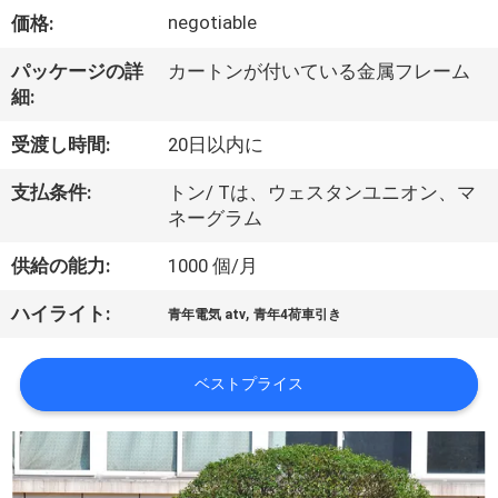
達
negotiable
価格:
に
パッケージの詳
カートンが付いている金属フレーム
つ
細:
い
受渡し時間:
20日以内に
て
支払条件:
トン/ Tは、ウェスタンユニオン、マ
ネーグラム
工
供給の能力:
1000 個/月
場
,
ハイライト:
青年電気 atv
青年4荷車引き
旅
行
ベストプライス
品