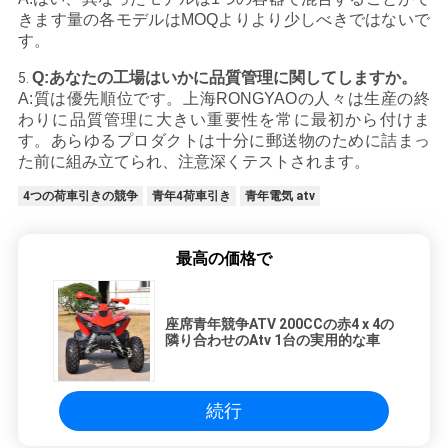
シ
きます量の各モデルはMOQよりより少しべきではないで
す。
ー
Q:あなたの工場はいかに品質管理に関してしますか。
5.
A:質は優先順位です。上海RONGYAOの人々は生産の終
わりに品質管理に大きい重要性を常に最初から付けま
す。あらゆるプロダクトは十分に郵送物のために詰まっ
た前に組み立てられ、注意深くテストされます。
4つの荷車引きの競争
青年4荷車引き
青年電気 atv
最高の価格で
座席青年競争ATV 200CCの赤4 x 4の
隣り合わせのAtv 1台の実用的な車
続行