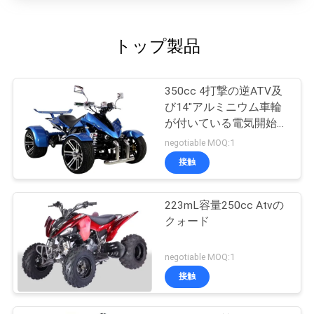
トップ製品
350cc 4打撃の逆ATV及
び14"アルミニウム車輪
が付いている電気開始マ
ニュアル
negotiable MOQ:1
接触
223mL容量250cc Atvの
クォード
negotiable MOQ:1
接触