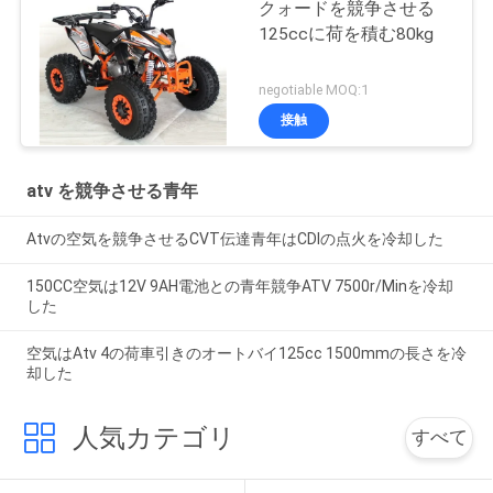
クォードを競争させる
125ccに荷を積む80kg
negotiable MOQ:1
接触
atv を競争させる青年
Atvの空気を競争させるCVT伝達青年はCDIの点火を冷却した
150CC空気は12V 9AH電池との青年競争ATV 7500r/Minを冷却
した
空気はAtv 4の荷車引きのオートバイ125cc 1500mmの長さを冷
却した
人気カテゴリ
すべて