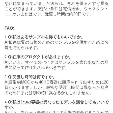
なたに集まっていました送られ、それを得るとすぐ乗る
ことができます。支払い条件は電信送金、ウェスタン・
地
ユニオンまたはです。受渡し時間は約20日です。
図
FAQ:
Q:私はあるサンプルを得てもいいですか。
プ
1.
A:私達は質の点検のためのサンプルを提供するために名
ラ
誉を与えられます。
Q:在庫のプロダクトがありますか。
2.
イ
A:いいえ。すべてのバイクはサンプルを含むあなたの順
バ
序に従って作り出されるべきです。
Q:受渡し時間は何ですか。
3.
シ
A:通常約MOQから40HQ容器に順序を作り出すために20
日かかります。しかし厳密な受渡し時間は異なった順序
ー
のためにまたは別の時に異なるかもしれません。
ポ
Q:私は1つの容器の異なったモデルを混合してもいいで
4.
すか。
リ
A:はい、異なったモデルは1つの容器で混合することがで