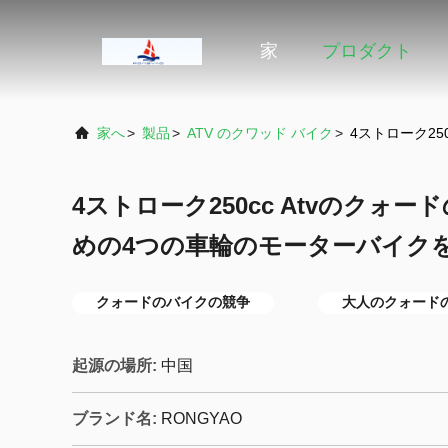
家
プロダクト
家へ
>
製品
>
ATV のクワッド バイク
>
4ストローク2
4ストローク250cc Atvのクォ
めの4つの車輪のモーターバイク
クォードのバイクの競争
大人のクォード
起源の場所:
中国
ブランド名:
RONGYAO