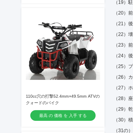
（19）駐
（20）前輪:
（21）後輪:
（22）
（23）
（24）
（25）プロ
（26）カー
（27）ホ
110cc穴の打撃52.4mm×49.5mm ATVの
（28）座
クォードのバイク
（29）乾
最高 の 価格 を 入手 する
（30）積
（31の）