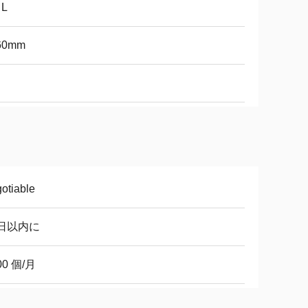
 L
60mm
otiable
0日以内に
00 個/月