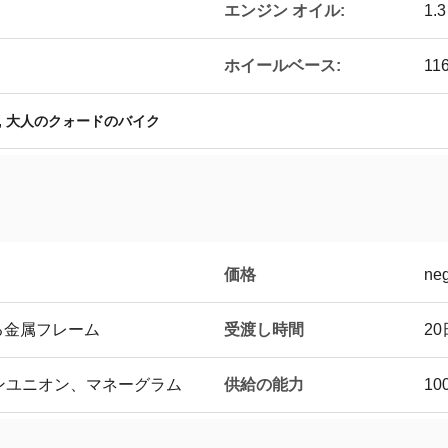
エンジン オイル:
1.3
ホイールベース:
11
,
大人のクォードのバイク
価格
neg
受渡し時間
る金属フレーム
2
供給の能力
タンユニオン、マネーグラム
10