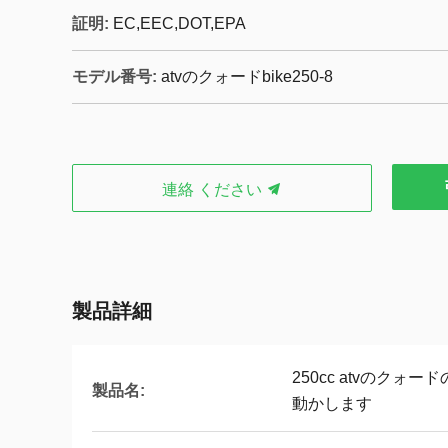
証明:
EC,EEC,DOT,EPA
モデル番号:
atvのクォードbike250-8
連絡 ください
製品詳細
250cc atvのクォ
製品名:
動かします