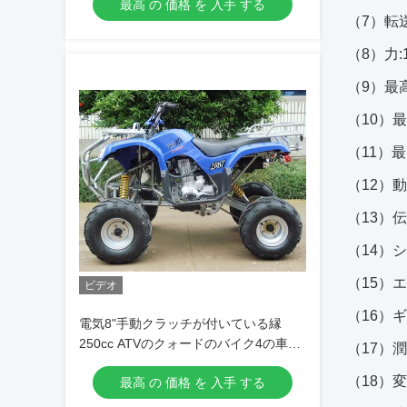
最高 の 価格 を 入手 する
（7）転
（8）力:10
（9）最高
（10）最
（11）最
（12）動
（13）
（14）シリ
（15）エ
ビデオ
（16）ギ
電気8"手動クラッチが付いている縁
250cc ATVのクォードのバイク4の車輪
（17）
のモーターバイク
（18）変位
最高 の 価格 を 入手 する