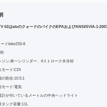
明
V 02はatvのクォードのバイクのEPAおよびANSI/SVIA-1
ードbike250-8
明:
ンジン;単一シリンダー、4ストローク水冷却
モード:CDI
の割合:10.5:1
始モード:電気
度計が付いているメートルの中央ヘッドライト
タンク容量:11L