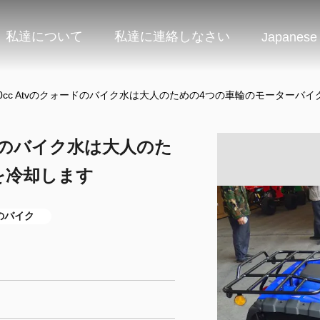
私達について
私達に連絡しなさい
Japanese
50cc Atvのクォードのバイク水は大人のための4つの車輪のモーターバ
ードのバイク水は大人のた
を冷却します
のバイク