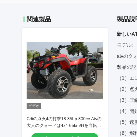
製品説
関連製品
新しいAT
モデル:
atvのクォ
製品の説
（1）エ
（2）点火
（3）圧縮
ビデオ
（4）開
Cdiの点火4の打撃18.35hp 300cc Atvの
（5）速
大人のクォードは4x4 65km/Hを自転車
に乗ります
（6）燃料