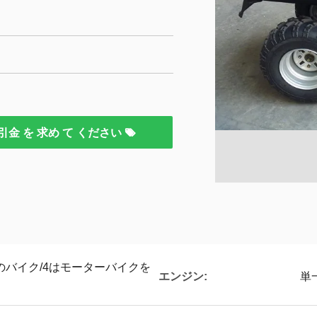
引金 を 求め て ください
ードのバイク/4はモーターバイクを
エンジン:
単