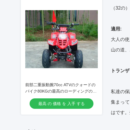
（32の）
適用:
大人の使
山の道、
トランザ
前部二重振動腕70cc ATVのクォードの
バイク80KGの最高のローディングの高
私達の保
性能
集まって
最高 の 価格 を 入手 する
はです。