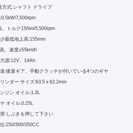
送方式:シャフト ドライブ
.5kW/7,500rpm
。トルク15Nm/5,500rpm
少最低地上高:155mm
高。速度≥55km/h
力源:12V、14Ah
伝達:後退ギア、手動クラッチが付いている4つのギヤ
ンダー サイズ:63.5 x 62.2mm
ンジン オイル:1.3L
ヤ オイル:0.25L
潤滑:しぶきを押して下さい
:250/300/350CC