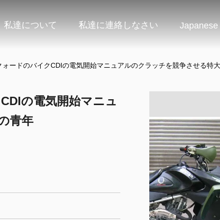
私達について
私達に連絡しなさい
Japanese
 AtvのクォードのバイクCDIの電気開始マニュアルのクラッチを競争させる特
イクCDIの電気開始マニュ
の青年