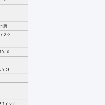
一の腕
ディスク
10-10
8.9lbs
*45.7インチ