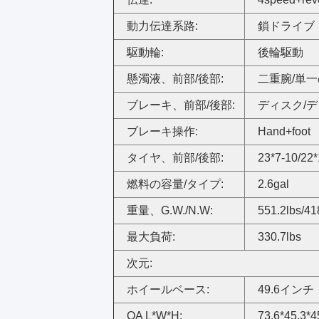
動力伝達系路:
鎖ドライブ
駆動輪:
後輪駆動
懸濁液、前部/後部:
二重腕/単
ブレーキ、前部/後部:
ディスク/
ブレーキ操作:
Hand+foot
タイヤ、前部/後部:
23*7-10/22*
燃料の容量/タイプ:
2.6gal
重量、G.W./N.W:
551.2lbs/41
最大負荷:
330.7lbs
次元:
ホイールベース:
49.6インチ
OA L*W*H:
73.6*45.3