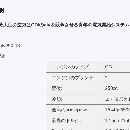
明
c余分大型の空気はCDIのatvを競争させる青年の電気開始シス
v250-13
明:
エンジンのタイプ:
CG
エンジンのブランド:
*
変位:
250cc
冷却:
エア冷却さ
最高のhorsepowe:
15.4hp/6500
最高のトルク:
17.5n.m/550