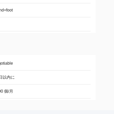
nd+foot
otiable
0日以内に
00 個/月