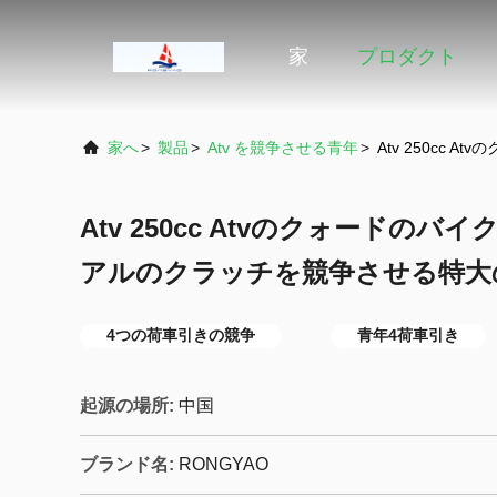
家
プロダクト
家へ
>
製品
>
Atv を競争させる青年
>
Atv 250cc
Atv 250cc Atvのクォードのバ
アルのクラッチを競争させる特大
4つの荷車引きの競争
青年4荷車引き
起源の場所:
中国
ブランド名:
RONGYAO