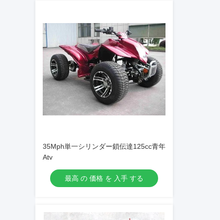
35Mph単一シリンダー鎖伝達125cc青年
Atv
最高 の 価格 を 入手 する