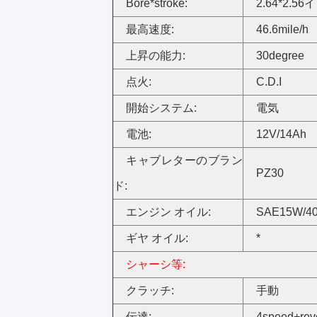
Bore*stroke:
2.64*2.5
最高速度:
46.6mile/h
上昇の能力:
30degree
点火:
C.D.I
開始システム:
電気
電池:
12V/14Ah
キャブレターのブラン
PZ30
ド:
エンジン オイル:
SAE15W/4
ギヤ オイル:
*
シャーシ等:
クラッチ:
手動
伝達:
4speed+rev