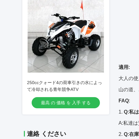
適用:
大人の使
250ccクォード4の荷車引きの水によっ
て冷却される青年競争ATV
山の道、
FAQ
:
最高 の 価格 を 入手 する
1.
Q:私
A:私達
連絡 ください
2.
Q:在