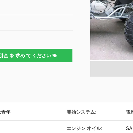
引金 を 求め て ください
開始システム:
c青年
電
エンジン オイル:
SA