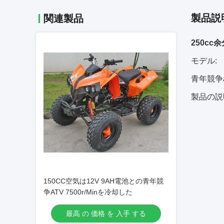
製品説
関連製品
250c
モデル:
青年競争at
製品の説
150CC空気は12V 9AH電池との青年競
争ATV 7500r/Minを冷却した
最高 の 価格 を 入手 する