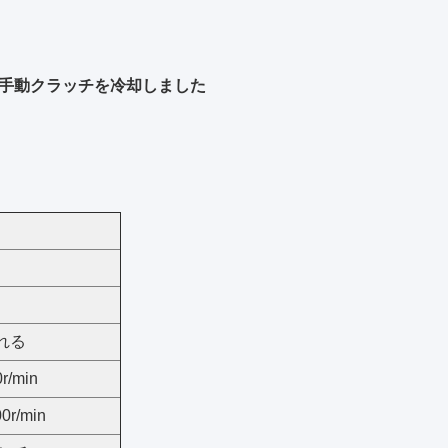
テム手動クラッチを冷却しました
れる
r/min
0r/min