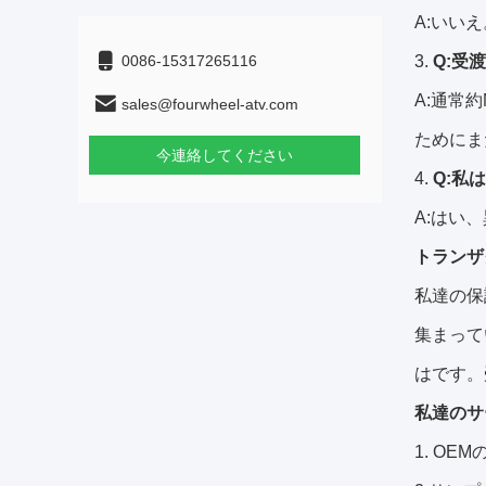
A:いい
0086-15317265116
3.
Q:受
A:通常
sales@fourwheel-atv.com
ためにま
今連絡してください
4.
Q:私
A:はい
トランザ
私達の保
集まって
はです。
私達のサ
1.
OEM