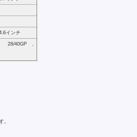
*34.6インチ
P、28/40GP、
す。