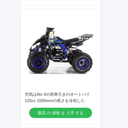
空気はAtv 4の荷車引きのオートバイ
125cc 1500mmの長さを冷却した
最高 の 価格 を 入手 する