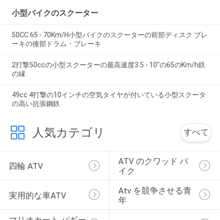
小型バイクのスクーター
50CC 65 - 70Km/H小型バイクのスクーターの前部ディスク ブレ
ーキの後部ドラム・ブレーキ
2打撃50ccの小型スクーターの最高速度3.5 - 10"の65のKm/h鉄
の縁
49cc 4打撃の10インチの空気タイヤが付いている小型スクータ
の高い抗張鋼鉄
人気カテゴリ
すべて
ATV のクワッド バ
四輪 ATV
イク
Atv を競争させる青
実用的な車ATV
年
マリオカート バギー