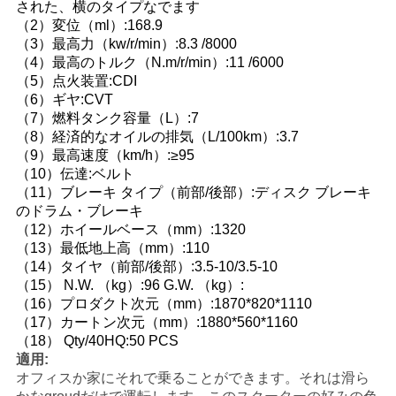
された、横のタイプなでます
い
（2）変位（ml）:168.9
（3）最高力（kw/r/min）:8.3 /8000
（4）最高のトルク（N.m/r/min）:11 /6000
（5）点火装置:CDI
引
（6）ギヤ:CVT
（7）燃料タンク容量（L）:7
用
（8）経済的なオイルの排気（L/100km）:3.7
を
（9）最高速度（km/h）:≥95
（10）伝達:ベルト
要
（11）ブレーキ タイプ（前部/後部）:ディスク ブレーキ
のドラム・ブレーキ
求
（12）ホイールベース（mm）:1320
（13）最低地上高（mm）:110
し
（14）タイヤ（前部/後部）:3.5-10/3.5-10
（15） N.W. （kg）:96 G.W. （kg）:
な
（16）プロダクト次元（mm）:1870*820*1110
（17）カートン次元（mm）:1880*560*1160
さ
（18） Qty/40HQ:50 PCS
適用:
い
オフィスか家にそれで乗ることができます。それは滑ら