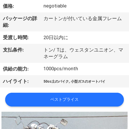
達
negotiable
価格:
に
パッケージの詳
カートンが付いている金属フレーム
つ
細:
い
受渡し時間:
20日以内に
て
支払条件:
トン/ Tは、ウェスタンユニオン、マ
ネーグラム
工
1000pcs/month
供給の能力:
場
,
ハイライト:
50cc土のバイク
小型ガスのオートバイ
旅
行
ベストプライス
品