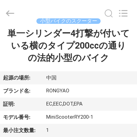
-
2026
Shanghai
Rongyao
Vehicle
小型バイクのスクーター
Co.,Ltd.
All
単一シリンダー4打撃が付いて
家
Rights
Reserved.
いる横のタイプ200ccの通り
プ
の法的小型のバイク
ロ
ダ
起源の場所:
中国
ク
RONGYAO
ブランド名:
ト
EC,EEC,DOT,EPA
証明:
MiniScooterRY200-1
モデル番号:
私
1
最小注文数量: