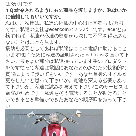
は3か月です。
シ
Q:命令されるように右の商品を渡しますか。私はいか
4.
に信頼してもいいですか。
ー
A:はい、私達は。私達の社風の中心は正直者および信用
です。私達の会社はecer.comのメンバーです。ecerと点
検すれば、私達が私達の顧客から決して不平を得たあら
ないことはことを見ます。
援助を必要としてあれば私達はここに電話に助けること
います!働くために私達の証明されたtechnicistを置いて下
さい。最もよい部分は私達持っています
手のプロダクト
を
です従って私達は電話にあなたとのあなたの技術的な
質問によって歩いてもいいです。あなた自身のオイル変
更をしたいと思って下さいか。電池を変える必要があっ
て下さいか。私達に試みを与えて下さい!このサービスは
顧客のためです。私達をそう電話することが助けること
ができるとき準備ができたあなたの順序IDを持って下さ
い