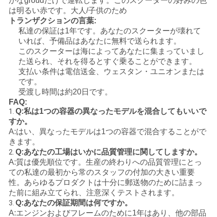
かなgroudだけで運転します。このスクーターの好みの色
は明るい赤です。大人/子供のため
地
トランザクションの言葉:
私達の保証は1年です。あなたのスクーターが壊れて
図
いれば、予備品はあなたに無料で送られます。
このスクーターは海によってあなたに集まっていまし
た送られ、それを得るとすぐ乗ることができます。
プ
支払い条件は電信送金、ウェスタン・ユニオンまたは
です。
ラ
受渡し時間は約20日です。
FAQ:
イ
Q:私は1つの容器の異なったモデルを混合してもいいで
1.
すか。
バ
A:はい、異なったモデルは1つの容器で混合することがで
きます。
シ
Q:あなたの工場はいかに品質管理に関してしますか。
2.
A:質は優先順位です。生産の終わりへの品質管理にとっ
ー
ての私達の最初から常のスタッフの付加の大きい重要
性。あらゆるプロダクトは十分に郵送物のために詰まっ
ポ
た前に組み立てられ、注意深くテストされます。
Q:あなたの保証期間は何ですか。
3.
リ
A:エンジンおよびフレームのために1年はあり、他の部品