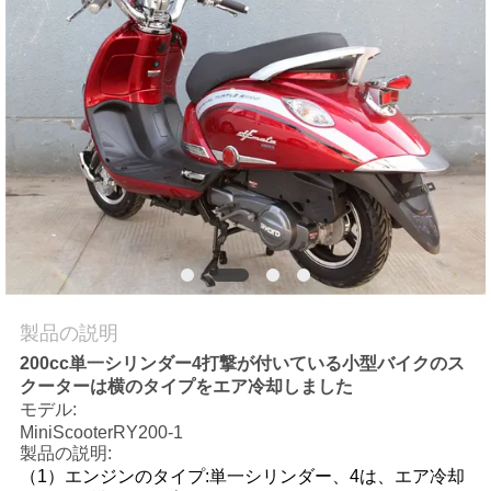
質
管
理
私
達
に
連
製品の説明
絡
200cc単一シリンダー4打撃が付いている小型バイクのス
クーターは横のタイプをエア冷却しました
し
モデル:
な
MiniScooterRY200-1
製品の説明:
さ
（1）エンジンのタイプ:単一シリンダー、4は、エア冷却