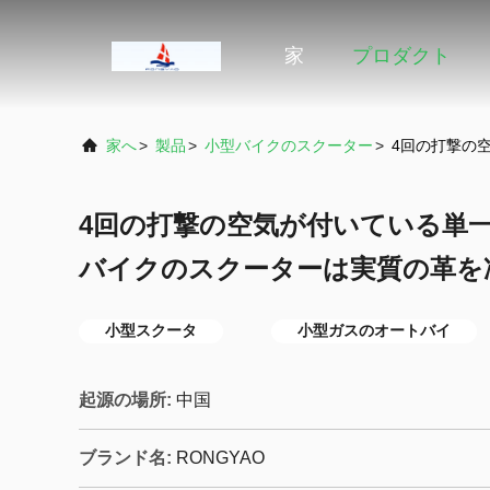
家
プロダクト
家へ
>
製品
>
小型バイクのスクーター
>
4回の打撃の
4回の打撃の空気が付いている単一
バイクのスクーターは実質の革を
小型スクータ
小型ガスのオートバイ
起源の場所:
中国
ブランド名:
RONGYAO