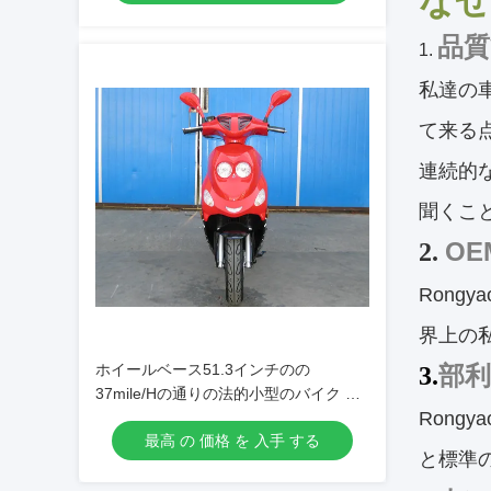
なぜ
品質
1.
私達の
て来る点
連続的な
聞くこ
O
2.
Rong
界上の
ホイールベース51.3インチのの
部
3.
37mile/Hの通りの法的小型のバイク デ
Ron
ィスク ドラム・ブレーキ
最高 の 価格 を 入手 する
と標準