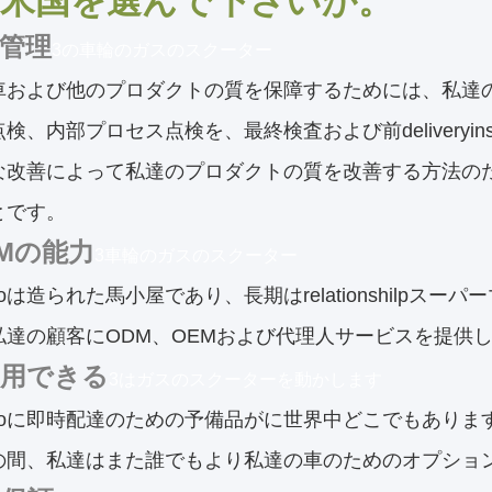
米国を選んで下さい
か。
管理
3の車輪のガスのスクーター
車および他のプロダクトの質を保障するためには、私達
検、内部プロセス点検を、最終検査および前deliveryin
改善によって私達のプロダクトの質を改善する方法のために言
とです。
EMの能力
3車輪のガスのスクーター
yaoは造られた馬小屋であり、長期はrelationshilpスー
私達の顧客にODM、OEMおよび代理人サービスを提供
利用できる
3はガスのスクーターを動かします
gyaoに即時配達のための予備品がに世界中どこでもあり
の間、私達はまた誰でもより私達の車のためのオプショ