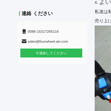
よい
4.
私達は
連絡 ください
売り上
0086-15317265116
sales@fourwheel-atv.com
今連絡してください