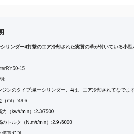
明
単一シリンダー4打撃のエア冷却された実質の革が付いている小
oterRY50-15
明:
ンジンのタイプ:単一シリンダー、4は、エア冷却されてなでま
（ml）:49.6
（kw/r/min）:2.3/7500
トルク（N.m/r/min）:2.9 /6000
装置:CDI