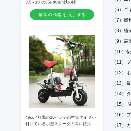
3.5 - 10"の65のKm/h鉄の縁
（6）ギヤ
最高 の 価格 を 入手 する
（7）燃料
（8）経済
（9）最高
（10）
（11）
（12）ホ
（13）最
（14）タイ
（15） N.
（16）プ
49cc 4打撃の10インチの空気タイヤが
付いている小型スクータの高い抗張鋼
（17）カ
鉄