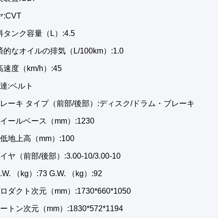
:CVT
タンク容量（L）:4.5
的なオイルの排気（L/100km）:1.0
速度（km/h）:45
伝達:ベルト
ブレーキ タイプ（前部/後部）:ディスク/ドラム・ブレーキ
イールベース（mm）:1230
低地上高（mm）:100
ヤ（前部/後部）:3.00-10/3.00-10
W. （kg）:73 G.W. （kg）:92
ロダクト次元（mm）:1730*660*1050
ートン次元（mm）:1830*572*1194