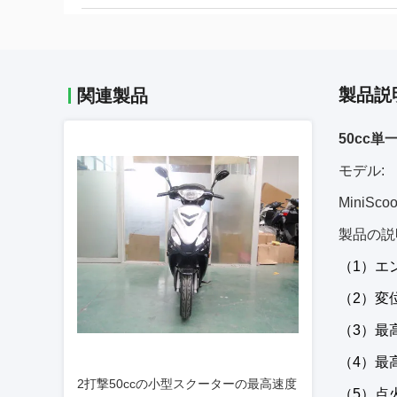
製品説
関連製品
50cc
モデル:
MiniSco
製品の説
（1）エ
（2）変位
（3）最高力
（4）最高の
2打撃50ccの小型スクーターの最高速度
（5）点火