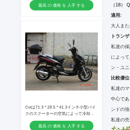
（18） Q
最高 の 価格 を 入手 する
適用:
大人また
トランザ
私達の保
によって
ン・ユニ
比較優位
私達のマ
中心であ
Cvtは71.3 * 28.5 * 41.3インチ小型バイ
ンドの強
クのスクーターの空気によって冷却さ
私達の売
れたエンジンを強制しました
最高 の 価格 を 入手 する