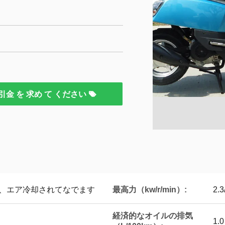
引金 を 求め て ください
最高力（kw/r/min）:
は、エア冷却されてなでます
2.3
経済的なオイルの排気
1.0