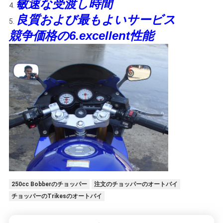
敏速な受渡し時間
4.
シ
良質および最もよいサービス
5.
ー
競争価格の6.excellent性能
250cc Bobberのチョッパー
注文のチョッパーのオートバイ
チョッパーのTrikesのオートバイ