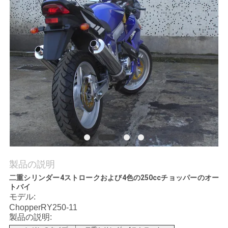
質
管
理
私
達
に
連
絡
製品の説明
二重シリンダー4ストロークおよび4色の250ccチョッパーのオー
し
トバイ
モデル:
な
ChopperRY250-11
製品の説明:
さ