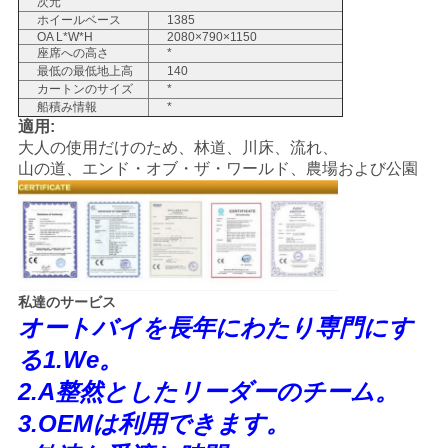
次元
ホイールベース
1385
地
OA L*W*H
2080×790×1150
座席への高さ
*
最低の最低地上高
140
図
カートンのサイズ
*
船積み情報
*
適用:
プ
大人の使用だけのため、林道、川床、流れ、
山の道、エンド・オブ・ザ・ワールド、農場および公園
ラ
イ
バ
私達のサービス
シ
オートバイを長年にわたり専門にす
ー
る1.We。
2.A整然としたリーダーのチーム。
ポ
3.OEMは利用できます。
リ