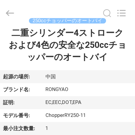
-
2026
Shanghai
Rongyao
Vehicle
250ccチョッパーのオートバイ
Co.,Ltd.
All
二重シリンダー4ストローク
家
Rights
Reserved.
および4色の安全な250ccチョ
プ
ッパーのオートバイ
ロ
ダ
起源の場所:
中国
ク
RONGYAO
ブランド名:
ト
EC,EEC,DOT,EPA
証明:
ChopperRY250-11
モデル番号:
私
1
最小注文数量: