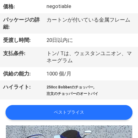
達
negotiable
価格:
に
パッケージの詳
カートンが付いている金属フレーム
つ
細:
い
受渡し時間:
20日以内に
て
支払条件:
トン/ Tは、ウェスタンユニオン、マ
ネーグラム
工
供給の能力:
1000 個/月
場
,
ハイライト:
250cc Bobberのチョッパー
旅
注文のチョッパーのオートバイ
行
ベストプライス
品