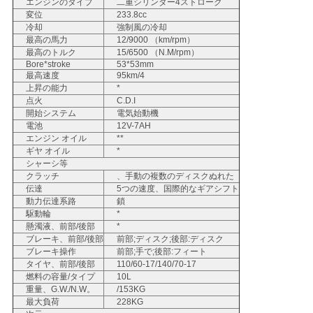
エンジンのタイプ
二重シリンダー4ストローク
変位
233.8cc
い
冷却
強制風の冷却
最高の馬力
12/9000 （km/rpm）
最高のトルク
15/6500 （N.M/rpm）
Bore*stroke
53*53mm
引
最高速度
95km/4
上昇の能力
*
用
点火
C.D.I
開始システム
電気始動機
を
電池
12V-7AH
エンジン オイル
**
要
ギヤ オイル
*
シャーシ等
クラッチ
、手動の複数のディスクぬれた
求
伝達
5つの速度、国際的なギアシフト
動力伝達系路
鎖
し
駆動輪
*
懸濁液、前部/後部
*
な
ブレーキ、前部/後部
前部;ディスク;後部:ディスク
ブレーキ操作
前部;手で;後部:フィート
さ
タイヤ、前部/後部
110/60-17/140/70-17
燃料の容量/タイプ
10L
い
重量、G.W./N.W。
/153KG
最大負荷
228KG