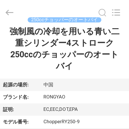
-
2026
Shanghai
Rongyao
Vehicle
250ccチョッパーのオートバイ
Co.,Ltd.
All
強制風の冷却を用いる青い二
家
Rights
Reserved.
重シリンダー4ストローク
プ
250ccのチョッパーのオート
ロ
バイ
ダ
ク
起源の場所:
中国
ト
RONGYAO
ブランド名:
EC,EEC,DOT,EPA
証明:
私
ChopperRY250-9
モデル番号: