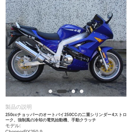
質
管
理
私
達
に
連
絡
し
製品の説明
250ccチョッパーのオートバイ250CCの二重シリンダー4ストロ
な
ーク、強制風の冷却の電気始動機、手動クラッチ
モデル:
さ
ChopperRY250-9