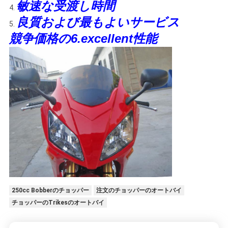
敏速な受渡し時間
4.
シ
良質および最もよいサービス
5.
ー
競争価格の6.excellent性能
250cc Bobberのチョッパー
注文のチョッパーのオートバイ
チョッパーのTrikesのオートバイ