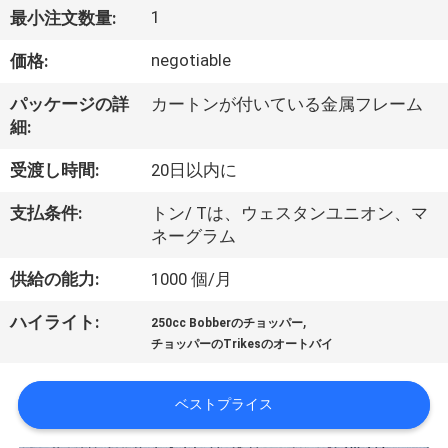
達
1
最小注文数量:
に
negotiable
価格:
つ
パッケージの詳
カートンが付いている金属フレーム
い
細:
て
受渡し時間:
20日以内に
支払条件:
トン/ Tは、ウェスタンユニオン、マ
工
ネーグラム
場
供給の能力:
1000 個/月
旅
,
ハイライト:
250cc Bobberのチョッパー
行
チョッパーのTrikesのオートバイ
ベストプライス
品