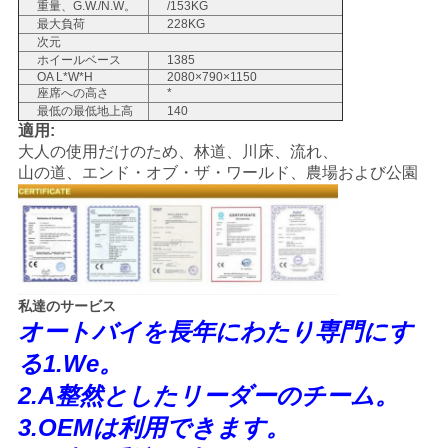
重量、G.W./N.W。
/153KG
最大負荷
228KG
地
次元
ホイールベース
1385
図
OA L*W*H
2080×790×1150
座席への高さ
*
最低の最低地上高
140
適用:
プ
大人の使用だけのため、林道、川床、流れ、
山の道、エンド・オブ・ザ・ワールド、農場および公園
ラ
イ
バ
私達のサービス
シ
オートバイを長年にわたり専門にす
ー
る1.We。
ポ
2.A整然としたリーダーのチーム。
3.OEMは利用できます。
リ