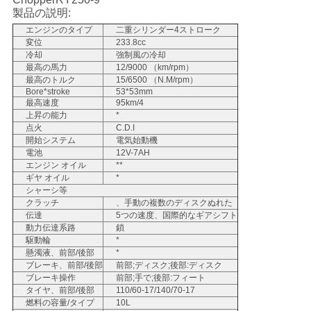
製品の説明:
い
エンジンのタイプ
二重シリンダー4ストローク
変位
233.8cc
冷却
強制風の冷却
引
最高の馬力
12/9000 （km/rpm）
最高のトルク
15/6500 （N.M/rpm）
Bore*stroke
53*53mm
用
最高速度
95km/4
上昇の能力
*
を
点火
C.D.I
開始システム
電気始動機
要
電池
12V-7AH
エンジン オイル
**
求
ギヤ オイル
*
シャーシ等
クラッチ
、手動の複数のディスクぬれた
し
伝達
5つの速度、国際的なギアシフト
動力伝達系路
鎖
な
駆動輪
*
懸濁液、前部/後部
*
さ
ブレーキ、前部/後部
前部;ディスク;後部:ディスク
ブレーキ操作
前部;手で;後部:フィート
い
タイヤ、前部/後部
110/60-17/140/70-17
燃料の容量/タイプ
10L