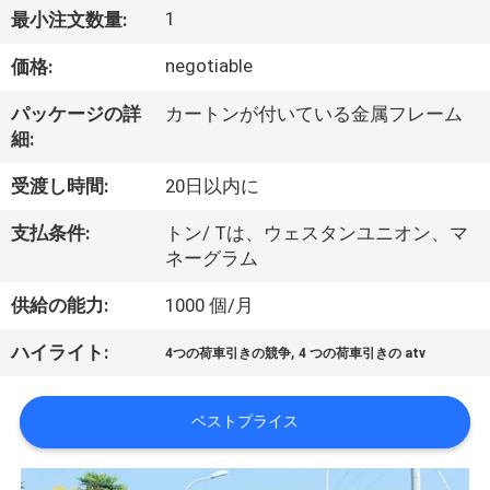
達
1
最小注文数量:
に
negotiable
価格:
つ
パッケージの詳
カートンが付いている金属フレーム
い
細:
て
受渡し時間:
20日以内に
支払条件:
トン/ Tは、ウェスタンユニオン、マ
工
ネーグラム
場
供給の能力:
1000 個/月
旅
,
ハイライト:
4つの荷車引きの競争
4 つの荷車引きの atv
行
ベストプライス
品