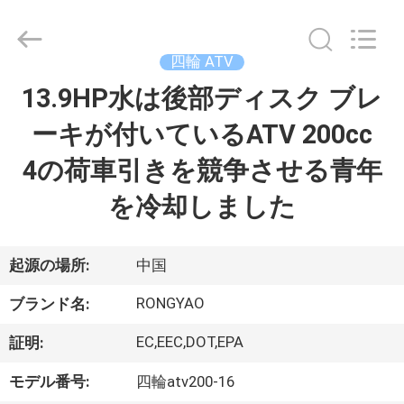
-
2026
Shanghai
Rongyao
Vehicle
四輪 ATV
Co.,Ltd.
All
13.9HP水は後部ディスク ブレ
家
Rights
Reserved.
ーキが付いているATV 200cc
プ
4の荷車引きを競争させる青年
ロ
を冷却しました
ダ
ク
起源の場所:
中国
ト
RONGYAO
ブランド名:
EC,EEC,DOT,EPA
証明:
私
モデル番号:
四輪atv200-16