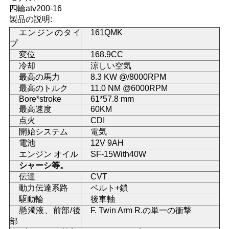
四輪atv200-16
い
製品の説明:
エンジンのタイ
161QMK
プ
引
変位
168.9CC
冷却
涼しい空気
用
最高の馬力
8.3 KW @/8000RPM
最高のトルク
11.0 NM @6000RPM
を
Bore*stroke
61*57.8 mm
最高速度
60KM
要
点火
CDI
求
開始システム
電気
電池
12V 9AH
し
エンジン オイル
SF-15With40W
シャーシ等。
な
伝達
CVT
動力伝達系路
ベルト+鎖
さ
駆動輪
後車軸
懸濁液、前部/後
F. Twin Arm R.の単一の衝撃
い
部