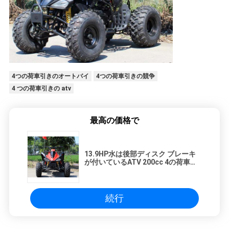
4つの荷車引きのオートバイ
4つの荷車引きの競争
4 つの荷車引きの atv
最高の価格で
13.9HP水は後部ディスク ブレーキ
が付いているATV 200cc 4の荷車引
きを競争させる青年を冷却しました
続行