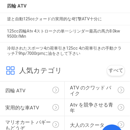
四輪 ATV
逆と自動125ccクォードの実用的な4打撃ATV十分に
125cc四輪Atv 4ストロークの単一シリンダー最高の馬力8.0kw
9500r/Min
冷却されたスポーツ4の荷車引き125cc 4の荷車引きの手動クラ
ッチ7.9hp/7000rpmに油をさして下さい
人気カテゴリ
すべて
ATV のクワッド バ
四輪 ATV
イク
Atv を競争させる青
実用的な車ATV
年
マリオカート バギー
大人のスクータ
もどうぞ