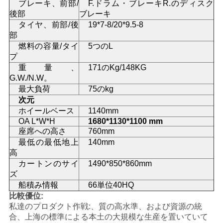
ブレーキ、前部/
F.ドラム・ブレーキR.のディスク
後部
ブレーキ
地
タイヤ、前部/後
19*7-8/20*9.5-8
部
図
燃料の容量/タイ
5つのL
プ
重量、
171のKg/148KG
プ
G.W./N.W。
最大負荷
75のkg
ラ
次元
ホイールベース
1140mm
イ
OA L*W*H
1680*1130*1100 mm
座席への高さ
760mm
バ
最低の最低地上
140mm
高
シ
カートンのサイ
1490*850*860mm
ー
ズ
船積み情報
66単位40HQ
ポ
比較優位:
私達のプロダクト作戦:、質の高水準、および資源の統
リ
合、上海の標準による本土の大規模な生産を置いていて