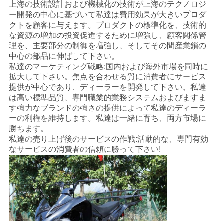
上海の技術設計および機械化の技術が上海のテクノロジ
シ
ー開発の中心に基づいて私達は費用効果が大きいプロダ
クトを顧客に与えます。プロダクトの標準化を、技術的
ー
な資源の増加の投資促進するために増強し、顧客関係管
理を、主要部分の制御を増強し、そしてその間産業鎖の
中心の部品に伸ばして下さい。
私達のマーケティング戦略:国内および海外市場を同時に
拡大して下さい。焦点を合わせる質に消費者にサービス
提供が中心であり、ディーラーを開発して下さい。私達
は高い標準品質、専門職業的業務システムおよびますま
す強力なブランドの強さの提供によって私達のディーラ
ーの利権を維持します。私達は一緒に育ち、両方市場に
勝ちます。
私達の売り上げ後のサービスの作戦:活動的な、専門有効
なサービスの消費者の信頼に勝って下さい!