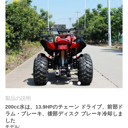
質
管
理
私
達
に
連
絡
製品の説明
し
200cc水は、13.9HPのチェーン ドライブ、前部ド
な
ラム・ブレーキ、後部ディスク ブレーキ冷却しま
した
さ
モデル: