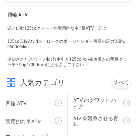
四輪 ATV
逆と自動125ccクォードの実用的な4打撃ATV十分に
125cc四輪Atv 4ストロークの単一シリンダー最高の馬力8.0kw
9500r/Min
冷却されたスポーツ4の荷車引き125cc 4の荷車引きの手動クラ
ッチ7.9hp/7000rpmに油をさして下さい
人気カテゴリ
すべて
ATV のクワッド バ
四輪 ATV
イク
Atv を競争させる青
実用的な車ATV
年