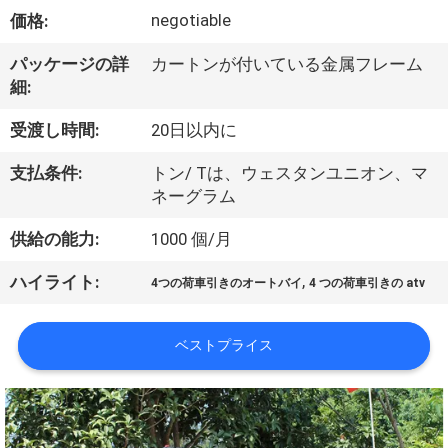
達
negotiable
価格:
に
パッケージの詳
カートンが付いている金属フレーム
つ
細:
い
受渡し時間:
20日以内に
て
支払条件:
トン/ Tは、ウェスタンユニオン、マ
ネーグラム
工
供給の能力:
1000 個/月
場
,
ハイライト:
4つの荷車引きのオートバイ
4 つの荷車引きの atv
旅
行
ベストプライス
品