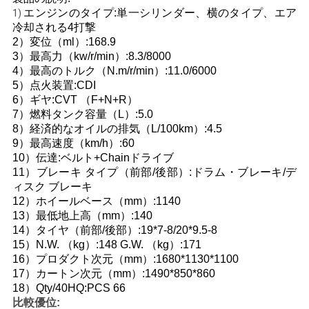
エンジンのタイプ:単一シリンダー、横のタイプ、エア
1)
い
冷却される4打撃
2）変位（ml）:168.9
3）最高力（kw/r/min）:8.3/8000
引
4）最高のトルク（N.m/r/min）:11.0/6000
5）点火装置:CDI
用
6）ギヤ:CVT （F+N+R）
7）燃料タンク容量（L）:5.0
を
8）経済的なオイルの排気（L/100km）:4.5
9）最高速度（km/h）:60
要
10）伝達:ベルト+Chainドライブ
11）ブレーキ タイプ（前部/後部）:ドラム・ブレーキ/デ
求
ィスク ブレーキ
12）ホイールベース（mm）:1140
し
13）最低地上高（mm）:140
14）タイヤ（前部/後部）:19*7-8/20*9.5-8
な
15）N.W. （kg）:148 G.W. （kg）:171
さ
16）プロダクト次元（mm）:1680*1130*1100
17）カートン次元（mm）:1490*850*860
い
18）Qty/40HQ:PCS 66
比較優位: