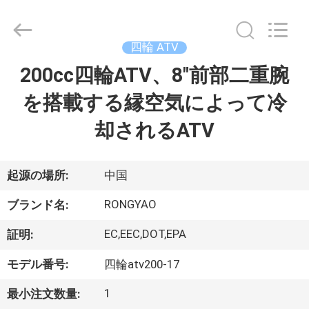
-
2026
Shanghai
Rongyao
Vehicle
四輪 ATV
Co.,Ltd.
All
200cc四輪ATV、8"前部二重腕
家
Rights
Reserved.
を搭載する縁空気によって冷
プ
却されるATV
ロ
ダ
起源の場所:
中国
ク
RONGYAO
ブランド名:
ト
EC,EEC,DOT,EPA
証明:
モデル番号:
四輪atv200-17
私
1
最小注文数量: