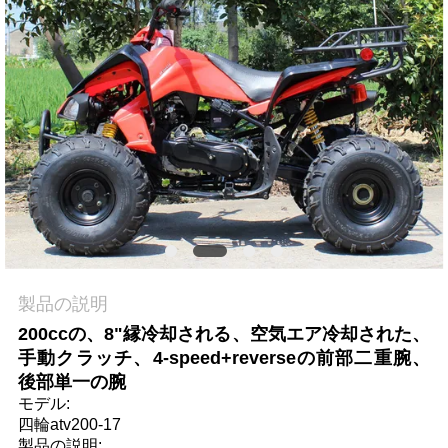
質
管
理
私
達
に
連
製品の説明
絡
200ccの、8"縁冷却される、空気エア冷却された、
し
手動クラッチ、4-speed+reverseの前部二重腕、
後部単一の腕
な
モデル:
四輪atv200-17
さ
製品の説明: