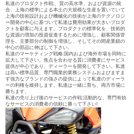
私達のプロダクト作戦:、質の高水準、および資源の統
合、上海の標準による本土の大規模な生産を置いていて
地
上海の技術設計および機械化の技術が上海のテクノロジ
ー開発の中心に基づいて私達は費用効果が大きいプロダ
図
クトを顧客に与えます。プロダクトの標準化を、技術的
な資源の増加の投資促進するために増強し、顧客関係管
理を、主要部分の制御を増強し、そしてその間産業鎖の
プ
中心の部品に伸ばして下さい。
私達のマーケティング戦略:国内および海外市場を同時に
ラ
拡大して下さい。焦点を合わせる質に消費者にサービス
提供が中心であり、ディーラーを開発して下さい。私達
イ
は高い標準品質、専門職業的業務システムおよびますま
す強力なブランドの強さの提供によって私達のディーラ
バ
ーの利権を維持します。私達は一緒に育ち、両方市場に
勝ちます。
シ
私達の売り上げ後のサービスの作戦:活動的な、専門有効
ー
なサービスの消費者の信頼に勝って下さい!
ポ
リ