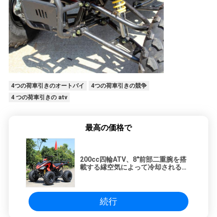
シ
ー
4つの荷車引きのオートバイ
4つの荷車引きの競争
4 つの荷車引きの atv
最高の価格で
200cc四輪ATV、8"前部二重腕を搭
載する縁空気によって冷却される
ATV
続行